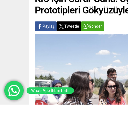
Prototipleri Gökyüzüyl
Paylaş
Tweetle
Gönder
WhatsApp İhbar hattı