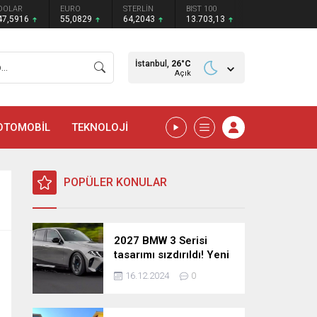
DOLAR
EURO
STERLİN
BIST 100
47,5916
55,0829
64,2043
13.703,13
İstanbul,
26
°C
Açık
OTOMOBİL
TEKNOLOJİ
POPÜLER KONULAR
2027 BMW 3 Serisi
tasarımı sızdırıldı! Yeni
nesil sedan’dan
16.12.2024
0
şaşırtıcı yenilikler!