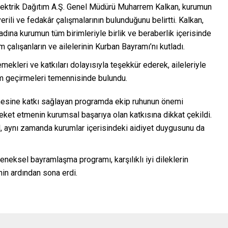
trik Dağıtım A.Ş. Genel Müdürü Muharrem Kalkan, kurumun
verili ve fedakâr çalışmalarının bulunduğunu belirtti. Kalkan,
dına kurumun tüm birimleriyle birlik ve beraberlik içerisinde
çalışanların ve ailelerinin Kurban Bayramı’nı kutladı.
ekleri ve katkıları dolayısıyla teşekkür ederek, aileleriyle
ram geçirmeleri temennisinde bulundu.
lmesine katkı sağlayan programda ekip ruhunun önemi
eket etmenin kurumsal başarıya olan katkısına dikkat çekildi.
il, aynı zamanda kurumlar içerisindeki aidiyet duygusunu da
eneksel bayramlaşma programı, karşılıklı iyi dileklerin
nin ardından sona erdi.