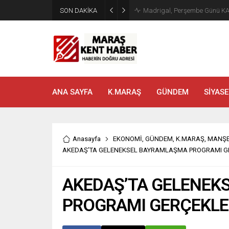
SON DAKİKA
Madrigal, Perşembe Günü K
ANA SAYFA
K.MARAŞ
GÜNDEM
SİYASE
Anasayfa
EKONOMİ
,
GÜNDEM
,
K.MARAŞ
,
MANŞ
AKEDAŞ’TA GELENEKSEL BAYRAMLAŞMA PROGRAMI GE
AKEDAŞ’TA GELENEK
PROGRAMI GERÇEKLEŞ