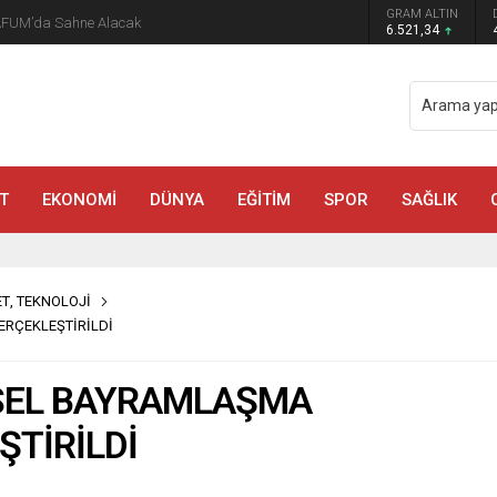
GRAM ALTIN
AFUM’da Sahne Alacak
6.521,34
T
EKONOMİ
DÜNYA
EĞİTİM
SPOR
SAĞLIK
ET
,
TEKNOLOJİ
RÇEKLEŞTİRİLDİ
SEL BAYRAMLAŞMA
TİRİLDİ