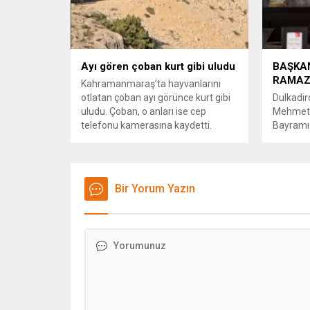
Dağıtım A.Ş., enerji verimliliği
sarsılmaz
haftası etkinlikleri çerçevesinde
mücadel
Akedaş İlkokulu’nda renkli bir
başındak
organizasyona imza attı. Okulda
göğsümüz
gerçekleştirilen enerji verimliliği
şeritli İs
Ayı gören çoban kurt gibi uludu
BAŞKA
festivaliyle, öğrencilere enerjinin
taçlanmışt
RAMAZ
Kahramanmaraş’ta hayvanlarını
verimli kullanımı ve tasarrufu
otlatan çoban ayı görünce kurt gibi
Dulkadir
konusunda...
uludu. Çoban, o anları ise cep
Mehmet 
telefonu kamerasına kaydetti.
Bayramı 
mesajınd
depremle
Kahrama
Dulkadir
Bir Yorum Yazın
sürecind
birlik v
önemine 
Akpınar,
dayanış
geldiğini 
yaşadığı
ardından