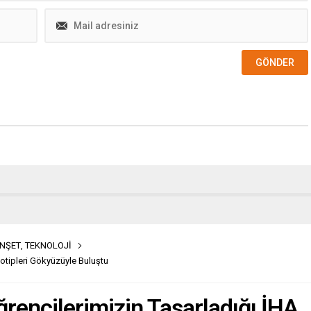
NŞET
,
TEKNOLOJİ
totipleri Gökyüzüyle Buluştu
ğrencilerimizin Tasarladığı İHA