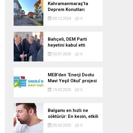
Kahramanmaraş’ta
Deprem Konutları
2025’te Teslim Edilecek
30.12.2024
0
Bahçeli, DEM Parti
heyetini kabul etti
02.01.2025
0
MEB’den ‘Enerji Dostu
Mavi Yeşil Okul’ projesi
15.02.2025
0
Balgamı en hızlı ne
söktürür: En kesin, etkili
ve çabuk balgam
05.02.2025
0
söktürücü kür!