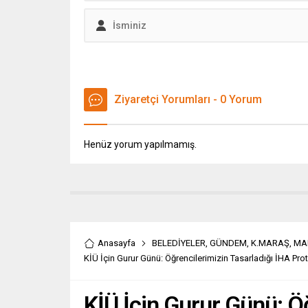
Ziyaretçi Yorumları - 0 Yorum
Henüz yorum yapılmamış.
Anasayfa
BELEDİYELER
,
GÜNDEM
,
K.MARAŞ
,
MA
KİÜ İçin Gurur Günü: Öğrencilerimizin Tasarladığı İHA Pro
KİÜ İçin Gurur Günü: Ö