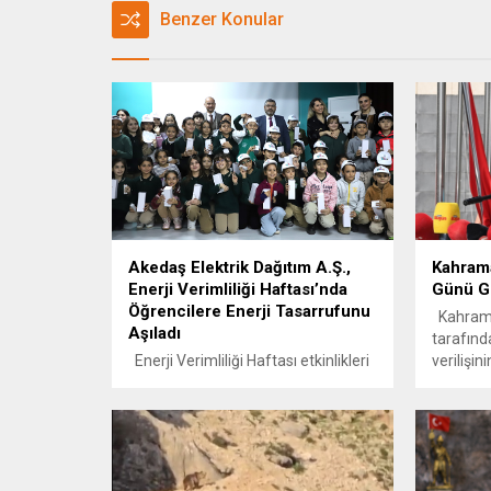
Benzer Konular
Akedaş Elektrik Dağıtım A.Ş.,
Kahram
Enerji Verimliliği Haftası’nda
Günü Gu
Öğrencilere Enerji Tasarrufunu
Kahram
Aşıladı
tarafınd
Enerji Verimliliği Haftası etkinlikleri
verilişin
kapsamında Akedaş Elektrik
coşkuyla
Dağıtım A.Ş., Akedaş İlkokulu’nda
“Bu topr
düzenlediği enerji verimliliği festivali
sadece b
ile öğrencilere enerji tasarrufu
bir millet
bilinci kazandırdı. Akedaş Elektrik
simgelem