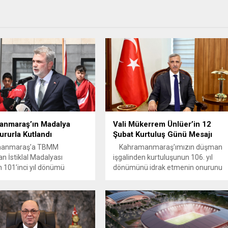
anmaraş’ın Madalya
Vali Mükerrem Ünlüer’in 12
rurla Kutlandı
Şubat Kurtuluş Günü Mesajı
anmaraş’a TBMM
Kahramanmaraş’ımızın düşman
an İstiklal Madalyası
işgalinden kurtuluşunun 106. yıl
in 101’inci yıl dönümü
dönümünü idrak etmenin onurunu
 kutlandı. Başkan Görgel,
ve gururunu yaşıyoruz. Bu anlamlı
aklarda yazılan destan,
gün, “Hür yaşadım, hür yaşarım”
ir şehrin kurtuluşunu değil,
diyerek esareti reddeden bir şehrin,
in yeniden dirilişini
inancıyla, cesaretiyle ve sarsılmaz
ektedir. İmanla, inançla ve
iradesiyle yazdığı şanlı bir destanın