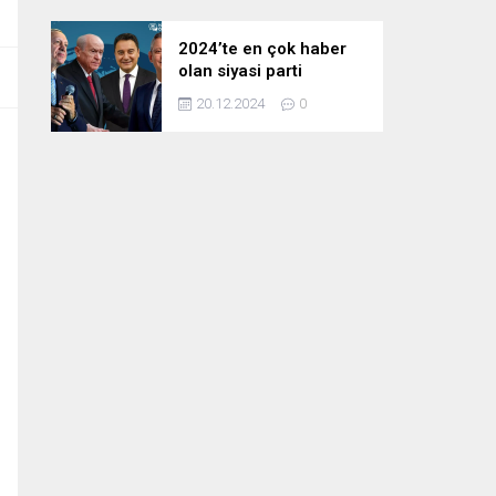
2024’te en çok haber
olan siyasi parti
liderleri! Zirvedeki isim
20.12.2024
0
fark attı