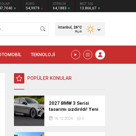
DOLAR
EURO
STERLİN
BIST 100
47,7040
54,9979
64,1883
13.866,67
İstanbul,
26
°C
Açık
OTOMOBİL
TEKNOLOJİ
POPÜLER KONULAR
2027 BMW 3 Serisi
tasarımı sızdırıldı! Yeni
nesil sedan’dan
16.12.2024
0
şaşırtıcı yenilikler!