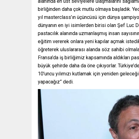
alanında en üst seviyelere ulaşmalarını sağlama
birliğinden daha çok mutlu olmaya başladık. Ye
yıl masterclass’ın üçüncüsü için dünya şampiyonu
dünyanın en iyi isimlerden birisi olan Şef Luc 
pastacılık alanında uzmanlaşmış insan sayısın
eğitim vererek onlara yeni kapılar açmak istedik
öğreterek uluslararası alanda söz sahibi olmal
Fransa’da iş birliğimiz kapsamında aldıkları pas
büyük şehirde daha da öne çıkıyorlar. Türkiye
10’uncu yılımızı kutlamak için yeniden geleceğ
yapacağız” dedi.