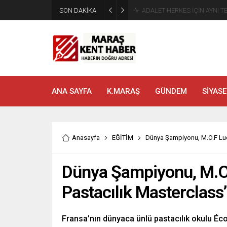
SON DAKİKA
Tahliye Kararı Sonrası Kahra
ANA SAYFA
K.MARAŞ
GÜNDEM
SİYASE
Anasayfa
EĞİTİM
Dünya Şampiyonu, M.O.F Luc 
Dünya Şampiyonu, M.O.
Pastacılık Masterclass’
Fransa’nın dünyaca ünlü pastacılık okulu Écol