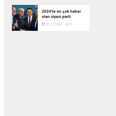
2024’te en çok haber
olan siyasi parti
liderleri! Zirvedeki isim
20.12.2024
0
fark attı