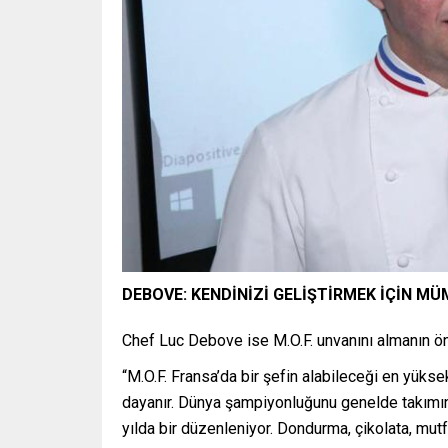
DEBOVE: KENDİNİZİ GELİŞTİRMEK İÇİN 
Chef Luc Debove ise M.O.F. unvanını almanın ön
“M.O.F. Fransa’da bir şefin alabileceği en yük
dayanır. Dünya şampiyonluğunu genelde takımınız
yılda bir düzenleniyor. Dondurma, çikolata, mutfa