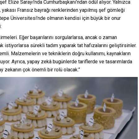
şef Elize Sarayı’nda Cumhurbaşkanı’ndan ödül alıyor. Yalnızca
i, yakası Fransız bayrağı renklerinden yapılmış şef gömleği
ditepe Üniversitesi’nde olmanın kendisi için büyük bir onur
:
tirmeleri. Eğer başarılarını sorgularlarsa, ancak o zaman
ak istiyorlarsa sürekli tadım yaparak tat hafızalarını geliştirsinler.
emli. Malzemelerin ve tekniklerin doğru kullanımı, kaynakların
nuyor. Ayrıca, yapay zekâ bugünlerde tariflerde ve tasarımlarda
y zekanın çok önemli bir rolü olacak.”