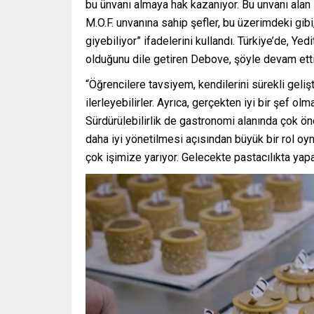
bu ünvanı almaya hak kazanıyor. Bu unvanı alan 
M.O.F. unvanına sahip şefler, bu üzerimdeki gib
giyebiliyor” ifadelerini kullandı. Türkiye’de, Ye
olduğunu dile getiren Debove, şöyle devam etti
“Öğrencilere tavsiyem, kendilerini sürekli geliş
ilerleyebilirler. Ayrıca, gerçekten iyi bir şef olm
Sürdürülebilirlik de gastronomi alanında çok ön
daha iyi yönetilmesi açısından büyük bir rol oy
çok işimize yarıyor. Gelecekte pastacılıkta yapa