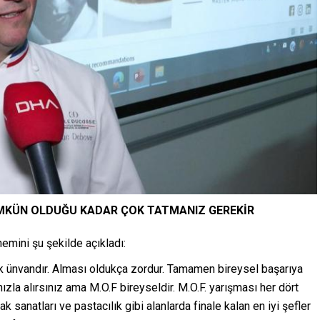
MÜMKÜN OLDUĞU KADAR ÇOK TATMANIZ GEREKİR
emini şu şekilde açıkladı:
sek ünvandır. Alması oldukça zordur. Tamamen bireysel başarıya
la alırsınız ama M.O.F bireyseldir. M.O.F. yarışması her dört
k sanatları ve pastacılık gibi alanlarda finale kalan en iyi şefler