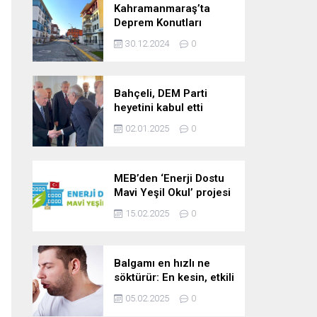
Kahramanmaraş’ta
Deprem Konutları
2025’te Teslim Edilecek
30.12.2024
0
Bahçeli, DEM Parti
heyetini kabul etti
02.01.2025
0
MEB’den ‘Enerji Dostu
Mavi Yeşil Okul’ projesi
15.02.2025
0
Balgamı en hızlı ne
söktürür: En kesin, etkili
ve çabuk balgam
05.02.2025
0
söktürücü kür!