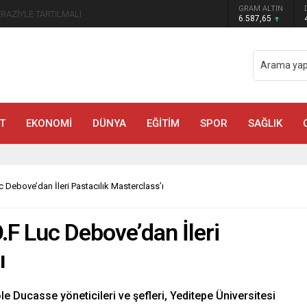
GRAM ALTIN
manmaraş’ta Tek Soru: Diğerleri neden İçeride?
6.587,65
T
EKONOMİ
DÜNYA
EĞİTİM
SPOR
SAĞLIK
Debove’dan İleri Pastacılık Masterclass’ı
F Luc Debove’dan İleri
ı
e Ducasse yöneticileri ve şefleri, Yeditepe Üniversitesi