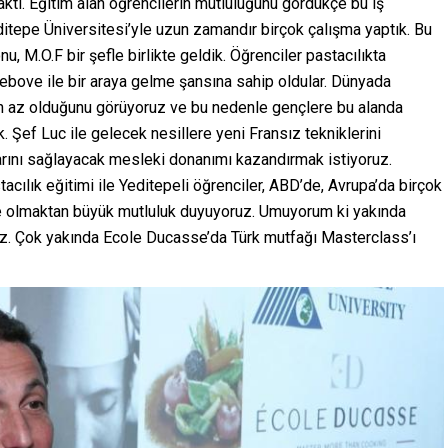
ktı. Eğitim alan öğrencilerin mutluluğunu gördükçe bu iş
ditepe Üniversitesi’yle uzun zamandır birçok çalışma yaptık. Bu
, M.O.F bir şefle birlikte geldik. Öğrenciler pastacılıkta
Debove ile bir araya gelme şansına sahip oldular. Dünyada
ın az olduğunu görüyoruz ve bu nedenle gençlere bu alanda
. Şef Luc ile gelecek nesillere yeni Fransız tekniklerini
arını sağlayacak mesleki donanımı kazandırmak istiyoruz.
tacılık eğitimi ile Yeditepeli öğrenciler, ABD’de, Avrupa’da birçok
’de olmaktan büyük mutluluk duyuyoruz. Umuyorum ki yakında
iz. Çok yakında Ecole Ducasse’da Türk mutfağı Masterclass’ı