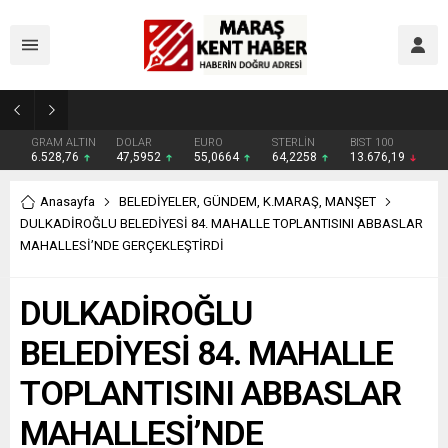
Madrigal, Perşembe Günü KAFUM’da Sahne Alacak
GRAM ALTIN
DOLAR
EURO
STERLİN
BIST 100
6.528,76
47,5952
55,0664
64,2258
13.676,19
Anasayfa
BELEDİYELER
,
GÜNDEM
,
K.MARAŞ
,
MANŞET
DULKADİROĞLU BELEDİYESİ 84. MAHALLE TOPLANTISINI ABBASLAR
MAHALLESİ’NDE GERÇEKLEŞTİRDİ
DULKADİROĞLU
BELEDİYESİ 84. MAHALLE
TOPLANTISINI ABBASLAR
MAHALLESİ’NDE