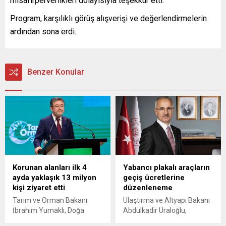
misafirperverlikleri dolayısıyla teşekkür etti.
Program, karşılıklı görüş alışverişi ve değerlendirmelerin
ardından sona erdi.
Benzer Konular
Korunan alanları ilk 4
Yabancı plakalı araçların
ayda yaklaşık 13 milyon
geçiş ücretlerine
kişi ziyaret etti
düzenleneme
Tarım ve Orman Bakanı
Ulaştırma ve Altyapı Bakanı
İbrahim Yumaklı, Doğa
Abdulkadir Uraloğlu,
Koruma ve Milli Parklar
Yabancı plakalı araçların