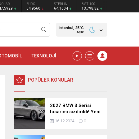
DOLAR
EURO
STERLİN
BIST 100
47,5929
54,9560
64,1604
13.798,82
İstanbul,
25
°C
Açık
OTOMOBİL
TEKNOLOJİ
POPÜLER KONULAR
2027 BMW 3 Serisi
tasarımı sızdırıldı! Yeni
nesil sedan’dan
16.12.2024
0
şaşırtıcı yenilikler!