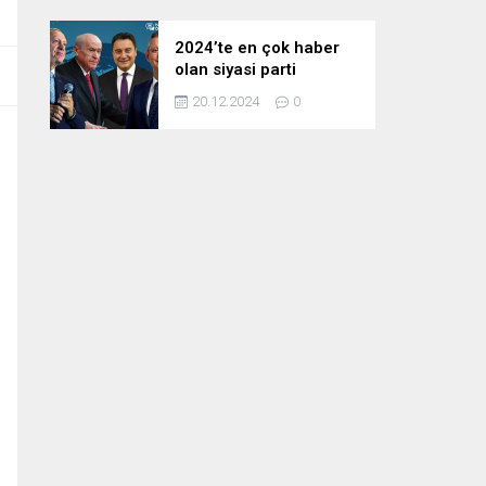
2024’te en çok haber
olan siyasi parti
liderleri! Zirvedeki isim
20.12.2024
0
fark attı