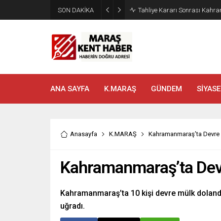
SON DAKİKA
Tahliye Kararı Sonrası Kahra
ANA SAYFA
K.MARAŞ
GÜNDEM
SİYASE
Anasayfa
K.MARAŞ
Kahramanmaraş’ta Devre M
Kahramanmaraş’ta Devr
Kahramanmaraş’ta 10 kişi devre mülk dolandı
uğradı.