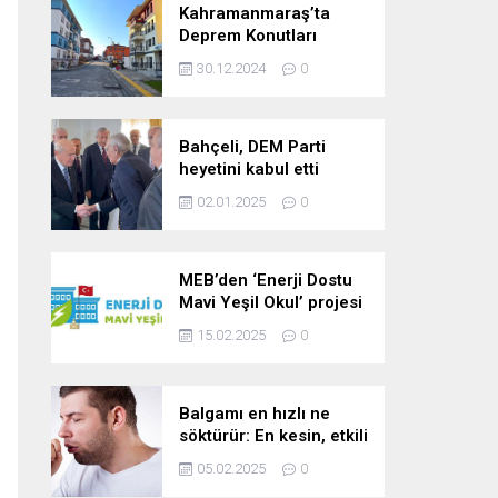
Kahramanmaraş’ta
Deprem Konutları
2025’te Teslim Edilecek
30.12.2024
0
Bahçeli, DEM Parti
heyetini kabul etti
02.01.2025
0
MEB’den ‘Enerji Dostu
Mavi Yeşil Okul’ projesi
15.02.2025
0
Balgamı en hızlı ne
söktürür: En kesin, etkili
ve çabuk balgam
05.02.2025
0
söktürücü kür!