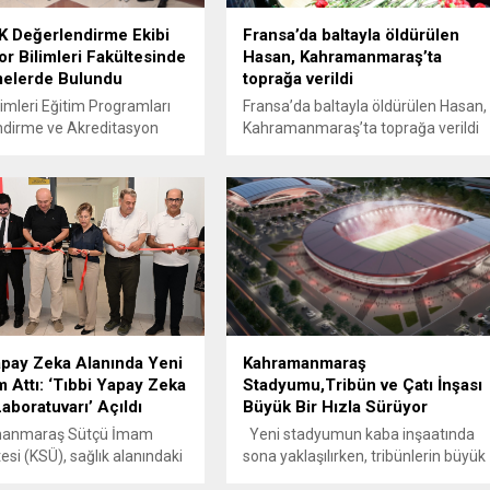
 Değerlendirme Ekibi
Fransa’da baltayla öldürülen
r Bilimleri Fakültesinde
Hasan, Kahramanmaraş’ta
melerde Bulundu
toprağa verildi
imleri Eğitim Programları
Fransa’da baltayla öldürülen Hasan,
ndirme ve Akreditasyon
Kahramanmaraş’ta toprağa verildi
(SPORAK) değerlendirme
Kahramanmaraş Sütçü İmam
esi (KSÜ) Spor Bilimleri
i Beden Eğitimi ve Spor
de incelemelerde bulundu.
dirme sürecinde Doç. Dr.
ancar, Dr. Öğr. Üyesi Necdet
in ve Arş. Gör. Burak Balcı,
akademik ve idari
 yönelik...
pay Zeka Alanında Yeni
Kahramanmaraş
m Attı: ‘Tıbbi Yapay Zeka
Stadyumu,Tribün ve Çatı İnşası
aboratuvarı’ Açıldı
Büyük Bir Hızla Sürüyor
anmaraş Sütçü İmam
Yeni stadyumun kaba inşaatında
esi (KSÜ), sağlık alanındaki
sona yaklaşılırken, tribünlerin büyük
ik gelişmelere öncülük
bölümü tamamlandı. Şehrin spor