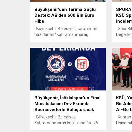
Büyükşehir’den Tarıma Güçlü
SPORAK
Destek: AB’den 600 Bin Euro
KSÜ Spo
Hibe
İncele
Büyükşehir Belediyesi tarafından
Spor Bil
hazırlanan “Kahramanmaraş
Değerle
Tarımında Su Kaynaklarının Etkin
Kurulu 
Yönetimi ile İklim Dayanıklılığının
ekibi, 
Artırılması” projesi kapsamında
Üniversit
paydaş kurumların katılımıyla
Fakültes
istişare ve değerlendirme toplantısı
Bölümün
gerçekleştirildi. Tarımsal üretimi
Değerlen
artıracak ve su kaynaklarının daha
Zarife P
verimli kullanılmasını sağlayacak
Eray Pişk
projeye ilişkin fikir alışverişinde
bölümün 
bulunuldu. Kahramanmaraş
işleyişine
Büyükşehir, İstiklalspor’un Final
KSÜ, Ya
Büyükşehir Belediyesi tarafından
Müsabakasını Dev Ekranda
Bir Adı
şehirde tarımsal üretimi artırmak
Sporseverlerle Buluşturacak
Ar-Ge L
ve...
Büyükşehir Belediyesi,
Kahram
Kahramanmaraş İstiklalspor’un 25
Üniversit
Mayıs Pazar günü oynayacağı play-
teknoloj