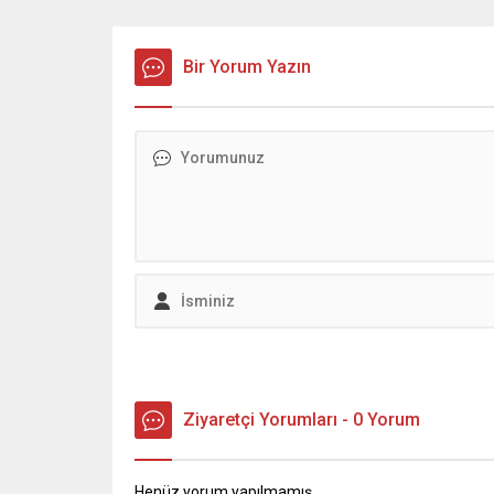
off final müsabakasını Milli İrade
edecek ö
Meydanı’nda kuracağı dev ekranda
hayata ge
sporseverlerle buluşturacak.
bünyesin
Bir Yorum Yazın
Kahramanmaraş Büyükşehir
ve Tıbbi 
Belediyesi, şehrin gururu
bağlı ol
Kahramanmaraş İstiklalspor’a 2. Lig
olan “Tı
yolunda verdiği desteği sürdürüyor.
Laboratuv
Bu kapsamda, İstiklalspor’un 25
gerçekleş
Mayıs Pazar günü Ayvalıkgücü
Morfoloj
Belediyespor ile Antalya’da
laboratuv
oynayacağı play-off final
Rektör...
mücadelesi,...
Ziyaretçi Yorumları - 0 Yorum
Henüz yorum yapılmamış.