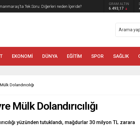
GRAM ALTIN
manmaraş’ta Tek Soru: Diğerleri neden İçeride?
6.493,17
T
EKONOMİ
DÜNYA
EĞİTİM
SPOR
SAĞLIK
ülk Dolandırıcılığı
e Mülk Dolandırıcılığı
rıcılığı yüzünden tutuklandı, mağdurlar 30 milyon TL zarara