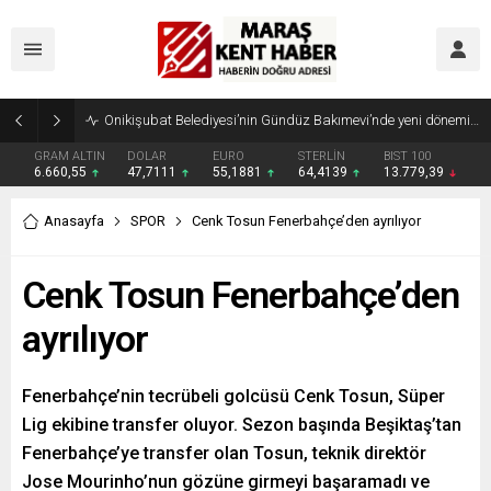
Geleneksel Ağustos Fuarı’nda Madrigal Coşkusu
GRAM ALTIN
DOLAR
EURO
STERLİN
BIST 100
6.660,55
47,7111
55,1881
64,4139
13.779,39
Anasayfa
SPOR
Cenk Tosun Fenerbahçe’den ayrılıyor
Cenk Tosun Fenerbahçe’den
ayrılıyor
Fenerbahçe’nin tecrübeli golcüsü Cenk Tosun, Süper
Lig ekibine transfer oluyor. Sezon başında Beşiktaş’tan
Fenerbahçe’ye transfer olan Tosun, teknik direktör
Jose Mourinho’nun gözüne girmeyi başaramadı ve