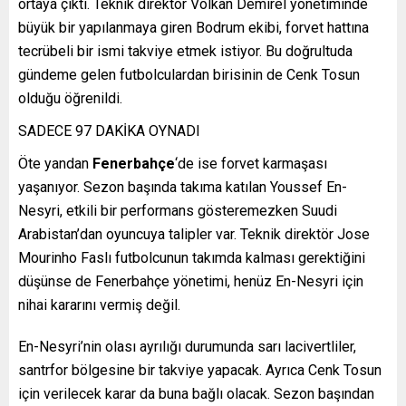
ortaya çıktı. Teknik direktör Volkan Demirel yönetiminde
büyük bir yapılanmaya giren Bodrum ekibi, forvet hattına
tecrübeli bir ismi takviye etmek istiyor. Bu doğrultuda
gündeme gelen futbolculardan birisinin de Cenk Tosun
olduğu öğrenildi.
SADECE 97 DAKİKA OYNADI
Öte yandan
Fenerbahçe
‘de ise forvet karmaşası
yaşanıyor. Sezon başında takıma katılan Youssef En-
Nesyri, etkili bir performans gösteremezken Suudi
Arabistan’dan oyuncuya talipler var. Teknik direktör Jose
Mourinho Faslı futbolcunun takımda kalması gerektiğini
düşünse de Fenerbahçe yönetimi, henüz En-Nesyri için
nihai kararını vermiş değil.
En-Nesyri’nin olası ayrılığı durumunda sarı lacivertliler,
santrfor bölgesine bir takviye yapacak. Ayrıca Cenk Tosun
için verilecek karar da buna bağlı olacak. Sezon başından