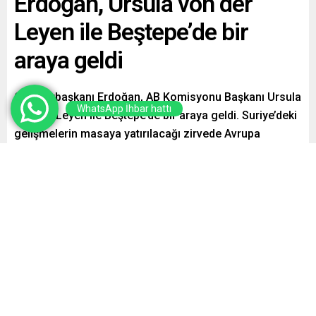
Erdoğan, Ursula von der
Leyen ile Beştepe’de bir
araya geldi
Cumhurbaşkanı Erdoğan, AB Komisyonu Başkanı Ursula
WhatsApp İhbar hattı
von der Leyen ile Beştepe’de bir araya geldi. Suriye’deki
gelişmelerin masaya yatırılacağı zirvede Avrupa
ülkelerinin göndermeyi planladığı mültecilerin de
gündeme geleceği iddia ediliyor. Erdoğan ve Ursula von
der Leyen son olarak 10 Aralık’ta bir telefon görüşmesi
gerçekleştirmişti.
Paylaş
Tweetle
Gönder