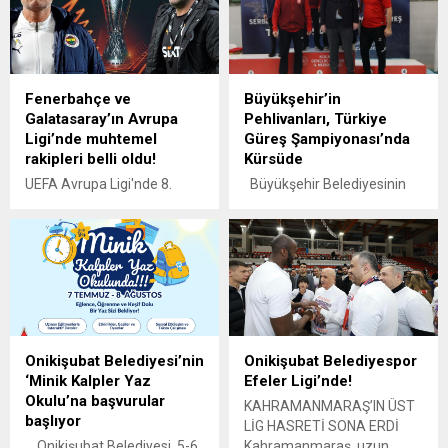
Fenerbahçe ve
Büyükşehir’in
Galatasaray’ın Avrupa
Pehlivanları, Türkiye
Ligi’nde muhtemel
Güreş Şampiyonası’nda
rakipleri belli oldu!
Kürsüde
UEFA Avrupa Ligi'nde 8.
Büyükşehir Belediyesinin
hafta heyecanı yaşandı. Lig
başarılı ve genç güreşçileri
aşamasının son haftasında
Yiğit Hamza Egemen,
Fenerbahçe ile Galatasaray
Alperen Gerek ve Yunus
Play-Off bileti alırken
Emre Kökünöz, Kocaeli’de
Beşiktaş ise Avrupa'ya veda
düzenlenen U-17 Serbest
etti. Fenerbahçe ve
Güreş Türkiye Güreş
Galatasaray'ın üst turlardaki
Şampiyonası’nda elde
olası rakipleri belli oldu.
ettikleri başarılarla şehri
Onikişubat Belediyesi’nin
Onikişubat Belediyespor
gururlandırdı.
‘Minik Kalpler Yaz
Efeler Ligi’nde!
Kahramanmaraş
Okulu’na başvurular
Büyükşehir Belediyesinin
KAHRAMANMARAŞ’IN ÜST
başlıyor
sporcuları, ulusal ve
LİG HASRETİ SONA ERDİ
uluslararası arenada elde
Onikişubat Belediyesi, 5-6
Kahramanmaraş, uzun