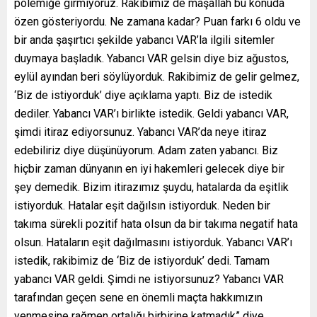
polemiğe girmiyoruz. Rakibimiz de maşallah bu konuda
özen gösteriyordu. Ne zamana kadar? Puan farkı 6 oldu ve
bir anda şaşırtıcı şekilde yabancı VAR’la ilgili sitemler
duymaya başladık. Yabancı VAR gelsin diye biz ağustos,
eylül ayından beri söylüyorduk. Rakibimiz de gelir gelmez,
‘Biz de istiyorduk’ diye açıklama yaptı. Biz de istedik
dediler. Yabancı VAR’ı birlikte istedik. Geldi yabancı VAR,
şimdi itiraz ediyorsunuz. Yabancı VAR’da neye itiraz
edebiliriz diye düşünüyorum. Adam zaten yabancı. Biz
hiçbir zaman dünyanın en iyi hakemleri gelecek diye bir
şey demedik. Bizim itirazımız şuydu, hatalarda da eşitlik
istiyorduk. Hatalar eşit dağılsın istiyorduk. Neden bir
takıma sürekli pozitif hata olsun da bir takıma negatif hata
olsun. Hataların eşit dağılmasını istiyorduk. Yabancı VAR’ı
istedik, rakibimiz de ‘Biz de istiyorduk’ dedi. Tamam
yabancı VAR geldi. Şimdi ne istiyorsunuz? Yabancı VAR
tarafından geçen sene en önemli maçta hakkımızın
yenmesine rağmen ortalığı birbirine katmadık” diye