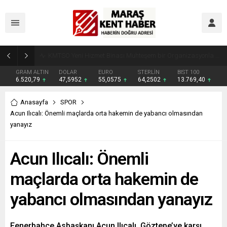
Madrigal, Perşembe Günü KAFUM’da Sahne Alacak
GRAM ALTIN
DOLAR
EURO
STERLİN
BIST 100
6.520,79
47,5952
55,0575
64,2502
13.769,40
Anasayfa
SPOR
Acun Ilıcalı: Önemli maçlarda orta hakemin de yabancı olmasından
yanayız
Acun Ilıcalı: Önemli
maçlarda orta hakemin de
yabancı olmasından yanayız
Fenerbahçe Asbaşkanı Acun Ilıcalı, Göztepe’ye karşı