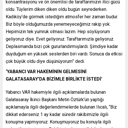
konsantrasyonu ve ön önemlisi de taraftarımızın itici gücü
oldu. Tüylerim diken diken oldu bugün seyrederken.
Kadıköy’de görmek istediğim atmosfer her zaman budur.
Biz böyle olduğumuzda yenemeyeceğimiz rakip yok.
Hepimizin tek yumruk olması lazım. Hep söylüyorum
geliyoruz diye. Evet geliyoruz. Taraftarımızla geliyoruz.
Deplasmanda bizi çok gururlandırmışlardı. Şimdiye kadar
duyduğum en yüksek seslerden biri vardı. Sonuca da etkisi
çok büyük oldu diye düşünüyorum” dedi.
‘YABANCI VAR HAKEMİNİN GELMESİNİ
GALATASARAY’DA BİZİMLE BİRLİKTE İSTEDİ’
Yabancı VAR hakemiyle ilgili açıklamalarda bulunan
Galatasaray İkinci Başkanı Metin Öztürk’ün yaptığı
açıklamayla ilgili değerlendirmelerde bulunan Ilıcalı, “Biz
dikkat ederseniz 1 ay kadar süredir rakibimizle ilgili
konuşma yapmıyoruz. Konuşmuyoruz bu konuyla ilgili