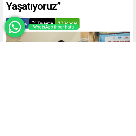
Yaşatıyoruz”
Paylaş
Tweetle
Gönder
WhatsApp İhbar hattı
Yayınlama: 11.04.2026
A
A
+
-
0