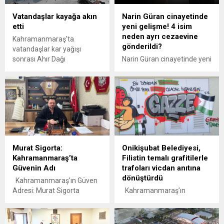
Vatandaşlar kayağa akın
Narin Güran cinayetinde
etti
yeni gelişme! 4 isim
neden ayrı cezaevine
Kahramanmaraş’ta
gönderildi?
vatandaşlar kar yağışı
sonrası Ahır Dağı
Narin Güran cinayetinde yeni
zirvesindeki kayak
bir gelişme yaşandı. 4 sanık
merkezine akın etti.
farklı cezaevlerine sevk
edildi, bu karar neden alındı?
CNN TÜRK İstanbul Haber
Müdürü Nihat Uludağ
detayları aktardı. Avukat
Şükrü Aksoy, Faillerinin
cezasız kalmaması için
Murat Sigorta:
Onikişubat Belediyesi,
Adalet Bakanlığı tarafından
Kahramanmaraş’ta
Filistin temalı grafitilerle
titizlikle bu karar alınmış
Güvenin Adı
trafoları vicdan anıtına
görünüyor. açıklamasında
dönüştürdü
bulundu.
Kahramanmaraş’ın Güven
Adresi: Murat Sigorta
Kahramanmaraş’ın
Kahramanmaraş’ta sigorta
Onikişubat ilçesinde gri
sektörünün güvenilir
trafolar, Filistin’de yaşanan
isimlerinden biri olan Murat
insanlık dramına karşı