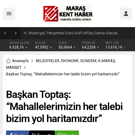
Madrigal, Perşembe Günü KAFUM’da Sahne Alacak
GRAM ALTIN
DOLAR
EURO
STERLİN
BIST 100
6.528,76
47,5952
55,0664
64,2258
13.676,19
Anasayfa
BELEDİYELER
,
EKONOMİ
,
GÜNDEM
,
K.MARAŞ
,
MANŞET
Başkan Toptaş: “Mahallelerimizin her talebi bizim yol haritamızdır”
Başkan Toptaş:
“Mahallelerimizin her talebi
bizim yol haritamızdır”