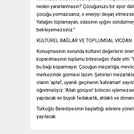
neden yararlanmasın? Çocuğunuzu bir spor dalıyla
çocuğu yormazsanız, o enerjiyi deşarj etmezse
Yatağını toplamayan, odasının ışığını söndürm
bekleyemezsiniz.”
KÜLTÜREL BAĞLAR VE TOPLUMSAL VİCDAN
Konuşmasının sonunda kültürel değerlerin önem
koparılmasının toplumu bitireceğini ifade etti
bu bağı koparmayın. Çocuğun mezarlığa, mevlid
merkezinde görmesi lazım. Şehirleri mezarlıklar
olanın ‘aptal’, uyanık geçinenin ‘kahraman’ say
öğretmeliyiz. ‘Allah görüyor’ bilincini işlemez
yapılacak en büyük fedakarlık, ahlaklı ve donanım
Türkoğlu Belediyesinin başlattığı ailelere yönel
yayılacak.