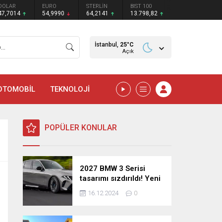
DOLAR
EURO
STERLİN
BIST 100
47,7014
54,9990
64,2141
13.798,82
İstanbul,
25
°C
Açık
OTOMOBİL
TEKNOLOJİ
POPÜLER KONULAR
2027 BMW 3 Serisi
tasarımı sızdırıldı! Yeni
nesil sedan’dan
16.12.2024
0
şaşırtıcı yenilikler!