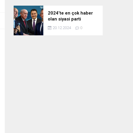
2024’te en çok haber
olan siyasi parti
liderleri! Zirvedeki isim
20.12.2024
0
fark attı