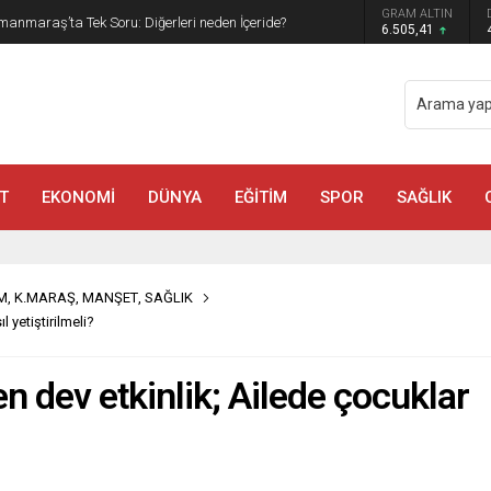
GRAM ALTIN
manmaraş’ta Tek Soru: Diğerleri neden İçeride?
6.505,41
T
EKONOMİ
DÜNYA
EĞİTİM
SPOR
SAĞLIK
M
,
K.MARAŞ
,
MANŞET
,
SAĞLIK
 yetiştirilmeli?
n dev etkinlik; Ailede çocuklar