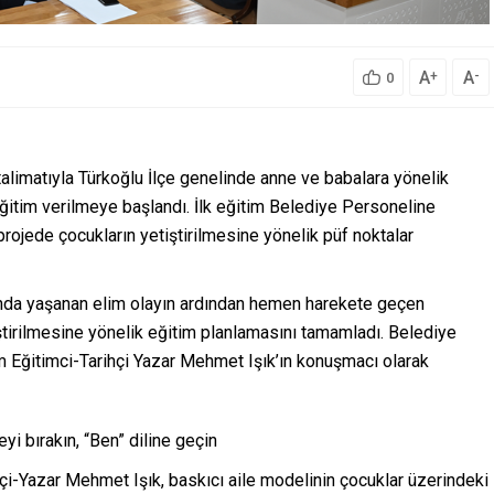
A
A
+
-
0
limatıyla Türkoğlu İlçe genelinde anne ve babalara yönelik
 eğitim verilmeye başlandı. İlk eğitim Belediye Personeline
projede çocukların yetiştirilmesine yönelik püf noktalar
unda yaşanan elim olayın ardından hemen harekete geçen
iştirilmesine yönelik eğitim planlamasını tamamladı. Belediye
im Eğitimci-Tarihçi Yazar Mehmet Işık’ın konuşmacı olarak
yi bırakın, “Ben” diline geçin
çi-Yazar Mehmet Işık, baskıcı aile modelinin çocuklar üzerindeki