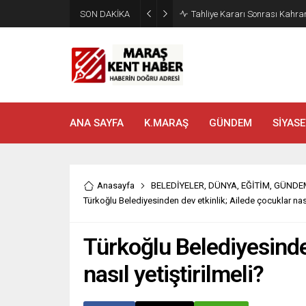
SON DAKİKA
Tahliye Kararı Sonrası Kahra
ANA SAYFA
K.MARAŞ
GÜNDEM
SİYASE
Anasayfa
BELEDİYELER
,
DÜNYA
,
EĞİTİM
,
GÜNDE
Türkoğlu Belediyesinden dev etkinlik; Ailede çocuklar nasıl
Türkoğlu Belediyesinde
nasıl yetiştirilmeli?