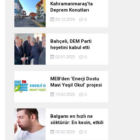
Kahramanmaraş’ta
Deprem Konutları
2025’te Teslim Edilecek
30.12.2024
0
Bahçeli, DEM Parti
heyetini kabul etti
02.01.2025
0
MEB’den ‘Enerji Dostu
Mavi Yeşil Okul’ projesi
15.02.2025
0
Balgamı en hızlı ne
söktürür: En kesin, etkili
ve çabuk balgam
05.02.2025
0
söktürücü kür!