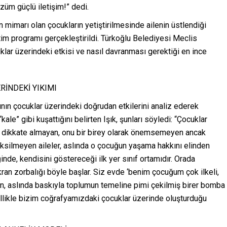
özüm güçlü iletişim!” dedi.
mimarı olan çocukların yetiştirilmesinde ailenin üstlendiği
itim programı gerçekleştirildi. Türkoğlu Belediyesi Meclis
uklar üzerindeki etkisi ve nasıl davranması gerektiği en ince
RİNDEKİ YIKIMI
nın çocuklar üzerindeki doğrudan etkilerini analiz ederek
“kale” gibi kuşattığını belirten Işık, şunları söyledi: “Çocuklar
nu dikkate almayan, onu bir birey olarak önemsemeyen ancak
ksilmeyen aileler, aslında o çocuğun yaşama hakkını elinden
nde, kendisini göstereceği ilk yer sınıf ortamıdır. Orada
kran zorbalığı böyle başlar. Siz evde ‘benim çocuğum çok ilkeli,
n, aslında baskıyla toplumun temeline pimi çekilmiş birer bomba
zellikle bizim coğrafyamızdaki çocuklar üzerinde oluşturduğu