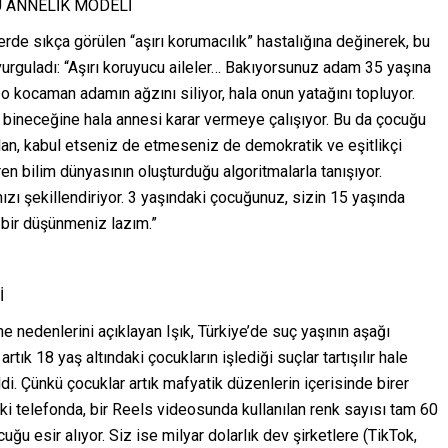
 ANNELİK MODELİ
de sıkça görülen “aşırı korumacılık” hastalığına değinerek, bu
 vurguladı: “Aşırı koruyucu aileler… Bakıyorsunuz adam 35 yaşına
 kocaman adamın ağzını siliyor, hala onun yatağını topluyor.
 bineceğine hala annesi karar vermeye çalışıyor. Bu da çocuğu
lan, kabul etseniz de etmeseniz de demokratik ve eşitlikçi
ren bilim dünyasının oluşturduğu algoritmalarla tanışıyor.
ızı şekillendiriyor. 3 yaşındaki çocuğunuz, sizin 15 yaşında
bir düşünmeniz lazım.”
İ
e nedenlerini açıklayan Işık, Türkiye’de suç yaşının aşağı
rtık 18 yaş altındaki çocukların işlediği suçlar tartışılır hale
ldi. Çünkü çocuklar artık mafyatik düzenlerin içerisinde birer
deki telefonda, bir Reels videosunda kullanılan renk sayısı tam 60
uğu esir alıyor. Siz ise milyar dolarlık dev şirketlere (TikTok,