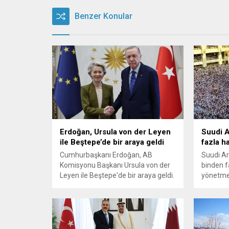
Benzer Konular
Erdoğan, Ursula von der Leyen
Suudi A
ile Beştepe’de bir araya geldi
fazla h
Cumhurbaşkanı Erdoğan, AB
Suudi Ara
Komisyonu Başkanı Ursula von der
binden f
Leyen ile Beştepe'de bir araya geldi.
yönetmeli
Suriye'deki gelişmelerin masaya
gerekçesi
yatırılacağı zirvede Avrupa
duyurdu
ülkelerinin göndermeyi planladığı
mültecilerin de gündeme geleceği
iddia ediliyor. Erdoğan ve Ursula von