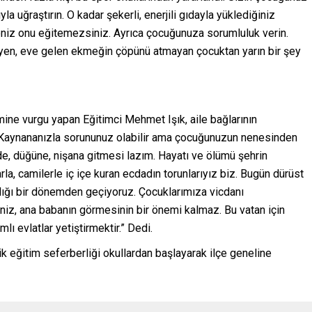
 uğraştırın. O kadar şekerli, enerjili gıdayla yüklediğiniz
niz onu eğitemezsiniz. Ayrıca çocuğunuza sorumluluk verin.
eyen, eve gelen ekmeğin çöpünü atmayan çocuktan yarın bir şey
ine vurgu yapan Eğitimci Mehmet Işık, aile bağlarının
: “Kaynananızla sorununuz olabilir ama çocuğunuzun nenesinden
e, düğüne, nişana gitmesi lazım. Hayatı ve ölümü şehrin
la, camilerle iç içe kuran ecdadın torunlarıyız biz. Bugün dürüst
ıldığı bir dönemden geçiyoruz. Çocuklarımıza vicdanı
seniz, ana babanın görmesinin bir önemi kalmaz. Bu vatan için
lı evlatlar yetiştirmektir.” Dedi.
ik eğitim seferberliği okullardan başlayarak ilçe geneline