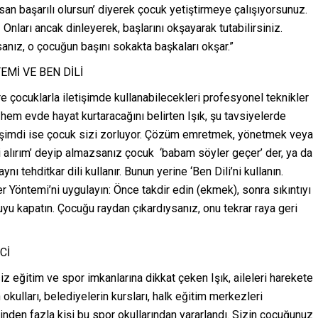
san başarılı olursun’ diyerek çocuk yetiştirmeye çalışıyorsunuz.
Onları ancak dinleyerek, başlarını okşayarak tutabilirsiniz.
anız, o çocuğun başını sokakta başkaları okşar.”
Mİ VE BEN DİLİ
 çocuklarla iletişimde kullanabilecekleri profesyonel teknikler
em evde hayat kurtaracağını belirten Işık, şu tavsiyelerde
, şimdi ise çocuk sizi zorluyor. Çözüm emretmek, yönetmek veya
i alırım’ deyip almazsanız çocuk ‘babam söyler geçer’ der, ya da
aynı tehditkar dili kullanır. Bunun yerine ‘Ben Dili’ni kullanın.
er Yöntemi’ni uygulayın: Önce takdir edin (ekmek), sonra sıkıntıyı
yu kapatın. Çocuğu raydan çıkardıysanız, onu tekrar raya geri
Cİ
 eğitim ve spor imkanlarına dikkat çeken Işık, aileleri harekete
okulları, belediyelerin kursları, halk eğitim merkezleri
nden fazla kişi bu spor okullarından yararlandı. Sizin çocuğunuz