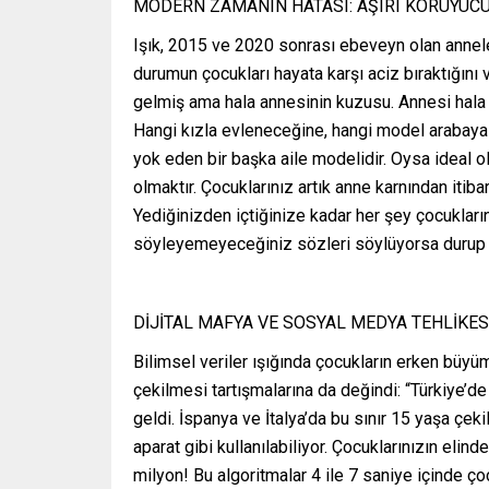
MODERN ZAMANIN HATASI: AŞIRI KORUYUCU
Işık, 2015 ve 2020 sonrası ebeveyn olan anneler
durumun çocukları hayata karşı aciz bıraktığını
gelmiş ama hala annesinin kuzusu. Annesi hala o
Hangi kızla evleneceğine, hangi model arabaya
yok eden bir başka aile modelidir. Oysa ideal o
olmaktır. Çocuklarınız artık anne karnından itiba
Yediğinizden içtiğinize kadar her şey çocukların
söyleyemeyeceğiniz sözleri söylüyorsa durup 
DİJİTAL MAFYA VE SOSYAL MEDYA TEHLİKES
Bilimsel veriler ışığında çocukların erken büyüm
çekilmesi tartışmalarına da değindi: “Türkiye’de a
geldi. İspanya ve İtalya’da bu sınır 15 yaşa çeki
aparat gibi kullanılabiliyor. Çocuklarınızın elin
milyon! Bu algoritmalar 4 ile 7 saniye içinde çoc