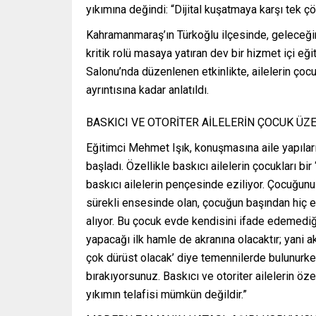
yıkımına değindi: “Dijital kuşatmaya karşı tek ç
Kahramanmaraş’ın Türkoğlu ilçesinde, geleceğin 
kritik rolü masaya yatıran dev bir hizmet içi eğ
Salonu’nda düzenlenen etkinlikte, ailelerin çoc
ayrıntısına kadar anlatıldı.
BASKICI VE OTORİTER AİLELERİN ÇOCUK ÜZE
Eğitimci Mehmet Işık, konuşmasına aile yapıları
başladı. Özellikle baskıcı ailelerin çocukları bir 
baskıcı ailelerin pençesinde eziliyor. Çocuğu
sürekli ensesinde olan, çocuğun başından hiç e
alıyor. Bu çocuk evde kendisini ifade edemediği
yapacağı ilk hamle de akranına olacaktır; yani a
çok dürüst olacak’ diye temennilerde bulunurke
bırakıyorsunuz. Baskıcı ve otoriter ailelerin ö
yıkımın telafisi mümkün değildir.”