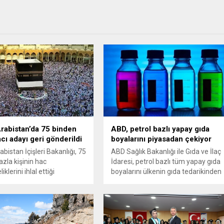
rabistan’da 75 binden
ABD, petrol bazlı yapay gıda
acı adayı geri gönderildi
boyalarını piyasadan çekiyor
bistan İçişleri Bakanlığı, 75
ABD Sağlık Bakanlığı ile Gıda ve İlaç
azla kişinin hac
İdaresi, petrol bazlı tüm yapay gıda
klerini ihlal ettiği
boyalarını ülkenin gıda tedarikinden
yle geri gönderildiğini
çıkaracaklarını açıkladı.
.