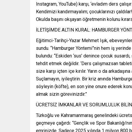
Instagram, YouTube) karşı, ‘evladım ders çalışır
Kendimizi kandırmayalım; çocuklarınızı çaldılar! 
Okulda başını okşayan öğretmenin kolunu kırars
İLETİŞİMDE ALTIN KURAL: HAMBURGER YÖNTE
Eğitimci-Tarihçi-Yazar Mehmet Işık, ebeveynlere
sundu. “Hamburger Yöntemi”nin hem iş yerinde h
bulundu: “Eskiden ‘sus’ denince çocuk susardı
tehdit etmek değildir. ‘Ders çalışmazsan tablet
size karşı içten içe kırılır. Yarın o da arkadaşına 
Suçlamayın, iyileştirin. Bir kriz anında Hamburg
söyleyin (köfte), en son yine onure ederek konu
almak sizin görevinizdir.”
ÜCRETSİZ İMKANLAR VE SORUMLULUK BİLİN
Türkoğlu ve Kahramanmaraş genelindeki ücretsiz
geçmeye çağırdı: “Gençlik ve Spor Bakanlığı’nın 
emrinizde. Sadece 2025 yılında 1 milyon 800 bi