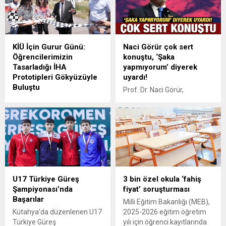
adlı tiyatro gösterisiyle
vatandaşlara duygu dolu
anlar yaşattı.
KİÜ İçin Gurur Günü:
Naci Görür çok sert
Öğrencilerimizin
konuştu, ‘Şaka
Tasarladığı İHA
yapmıyorum’ diyerek
Prototipleri Gökyüzüyle
uyardı!
Buluştu
Prof. Dr. Naci Görür,
Kahramanmaraş İstiklal
beklenen İstanbul
Üniversitesi (KİÜ) öğrencileri
depremine ilişkin "İstanbul
tarafından tasarlanan
bizi çökertir beyler şaka
insansız hava aracı
etmiyorum. Yani İstanbul
prototipleri Karacasu
Marmara Bölgesi çökerse
Kampüsü’nde gökyüzüyle
bütün Türkiye diz üstü çöker.
buluştu KİÜ Rektörü Prof. Dr.
Bunu duymayan duysun. Bu
İsmail Bakan, “Bu başarı,
şaka değil" dedi.
U17 Türkiye Güreş
3 bin özel okula ‘fahiş
gelecekte KAAN ve
Şampiyonası’nda
fiyat’ soruşturması
HÜRJET’leri üretecek
Başarılar
gençlerin attığı ilk adımdır”
Milli Eğitim Bakanlığı (MEB),
dedi Kahramanmaraş
Kütahya’da düzenlenen U17
2025-2026 eğitim öğretim
İstiklal Üniversitesi (KİÜ)
Türkiye Güreş
yılı için öğrenci kayıtlarında