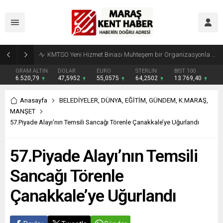
Madrigal, Perşembe Günü KAFUM’da Sahne Alacak
GRAM ALTIN
DOLAR
EURO
STERLİN
BIST 100
6.520,79
47,5952
55,0575
64,2502
13.769,40
Anasayfa
BELEDİYELER
,
DÜNYA
,
EĞİTİM
,
GÜNDEM
,
K.MARAŞ
,
MANŞET
57.Piyade Alayı’nın Temsili Sancağı Törenle Çanakkale’ye Uğurlandı
57.Piyade Alayı’nın Temsili
Sancağı Törenle
Çanakkale’ye Uğurlandı