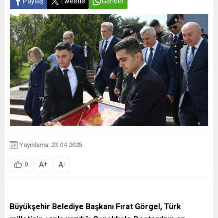
Paylaş
Tweetle
Gönder
Yayınlama: 23.04.2025
A
A
+
-
0
Büyükşehir Belediye Başkanı Fırat Görgel, Türk