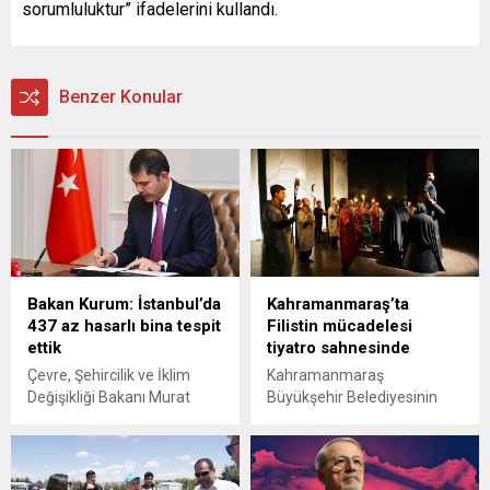
sorumluluktur” ifadelerini kullandı.
Benzer Konular
Bakan Kurum: İstanbul’da
Kahramanmaraş’ta
437 az hasarlı bina tespit
Filistin mücadelesi
ettik
tiyatro sahnesinde
Çevre, Şehircilik ve İklim
Kahramanmaraş
Değişikliği Bakanı Murat
Büyükşehir Belediyesinin
Kurum, İstanbul'da 8 bin 367
Sahne Maraş Tiyatro Okulu
binanın incelendiğini,
öğrencileri, Filistin’in
bunlardan 437'sinin az
mücadelesini konu alan
hasarlı olduğunu duyurdu.
“Sabah Gibi Geri Döneceğiz”