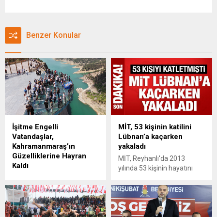
Benzer Konular
İşitme Engelli
MİT, 53 kişinin katilini
Vatandaşlar,
Lübnan’a kaçarken
Kahramanmaraş’ın
yakaladı
Güzelliklerine Hayran
MİT, Reyhanlı'da 2013
Kaldı
yılında 53 kişinin hayatını
Büyükşehir Belediyesi,
kaybettiği terör saldırısının
Anadolu’nun farklı
faillerinden Temir Dükancı'yı
şehirlerinden gelen işitme
Suriye'den Lübnan'a
engelli vatandaşlara şehrin
kaçmak üzereyken yakaladı.
önemli manevi