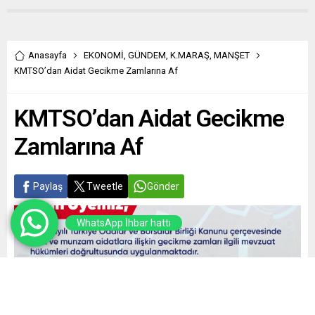
Anasayfa
EKONOMİ
,
GÜNDEM
,
K.MARAŞ
,
MANŞET
KMTSO’dan Aidat Gecikme Zamlarına Af
KMTSO’dan Aidat Gecikme
Zamlarına Af
Paylaş
Tweetle
Gönder
WhatsApp İhbar hattı