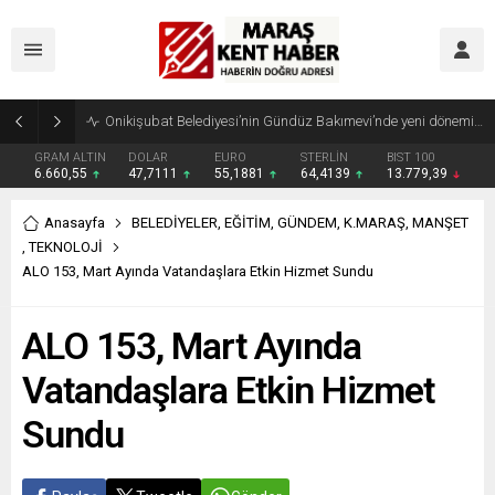
Geleneksel Ağustos Fuarı’nda Madrigal Coşkusu
GRAM ALTIN
DOLAR
EURO
STERLİN
BIST 100
6.660,55
47,7111
55,1881
64,4139
13.779,39
Anasayfa
BELEDİYELER
,
EĞİTİM
,
GÜNDEM
,
K.MARAŞ
,
MANŞET
,
TEKNOLOJİ
ALO 153, Mart Ayında Vatandaşlara Etkin Hizmet Sundu
ALO 153, Mart Ayında
Vatandaşlara Etkin Hizmet
Sundu