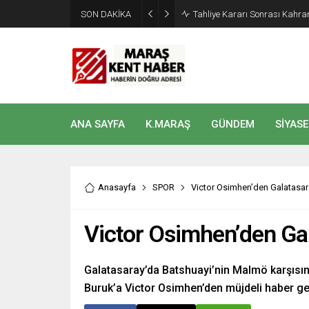
SON DAKİKA
Tahliye Kararı Sonrası Kahra
ANA SAYFA
K.MARAŞ
GÜNDEM
SİYASE
Anasayfa
SPOR
Victor Osimhen’den Galatasara
Victor Osimhen’den Gal
Galatasaray’da Batshuayi’nin Malmö karşısın
Buruk’a Victor Osimhen’den müjdeli haber gel