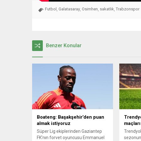
Futbol
Galatasaray
Osimhen
sakatlık
Trabzonspor
,
,
,
,
Benzer Konular
Boateng: Başakşehir’den puan
Trendyo
almak istiyoruz
maçları
Süper Lig ekiplerinden Gaziantep
Trendyol
FK’nın forvet oyuncusu Emmanuel
sezonunu