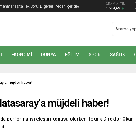
GRAM ALTIN
manmaraş’ta Tek Soru: Diğerleri neden İçeride?
6.614,69
T
EKONOMİ
DÜNYA
EĞİTİM
SPOR
SAĞLIK
y’a müjdeli haber!
atasaray’a müjdeli haber!
da performansı eleştiri konusu olurken Teknik Direktör Okan
di.