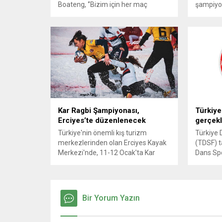
Boateng, ‘’Bizim için her maç
şampiyo
önemli. Bir oyuncu için her maç
mücadele
önemlidir. Başakşehir iyi bir takım
sahne ol
ancak biz de çok iyi bir takımız. İyi
Fenerbah
bir şekilde odaklanıp maçı da
için kar
kazanmak istiyoruz” dedi.
bekleniy
Kar Ragbi Şampiyonası,
Türkiye
Erciyes’te düzenlenecek
gerçekl
Türkiye'nin önemli kış turizm
Türkiye 
merkezlerinden olan Erciyes Kayak
(TDSF) t
Merkezi'nde, 11-12 Ocak'ta Kar
Dans Spo
Ragbi Türkiye Şampiyonası
Şampiyon
düzenlenecek.
USY ve S
İstanbul'
Bir Yorum Yazın