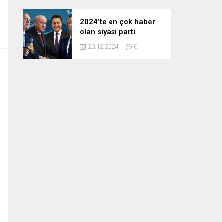
2024’te en çok haber
olan siyasi parti
liderleri! Zirvedeki isim
20.12.2024
0
fark attı