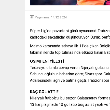
Yayınlama: 14.12.2024
Süper Lig’de pazartesi günü oynanacak Trabzon
kadrodaki sakatlıklar düşündürüyor. Buruk, perf
Malmö karşısında sahaya ilk 11’de çıkan Belçikal
takımın ileride top tutmasında etkisiz kalan Bat
OSIMHEN İYİLEŞTİ
Tedaviye olumlu cevap veren Nijeryalı golcünün
Sabuncuoğlu’nun haberine göre; Sivasspor-Gala
Adalesindeki ağrı ve batma geçti. Trabzonspor
KAÇ GOL ATTI?
Nijeryalı futbolcu, bu sezon Galatasaray forma
13 karşılaşmada 10 gol atıp beş asist yaptı ve 1