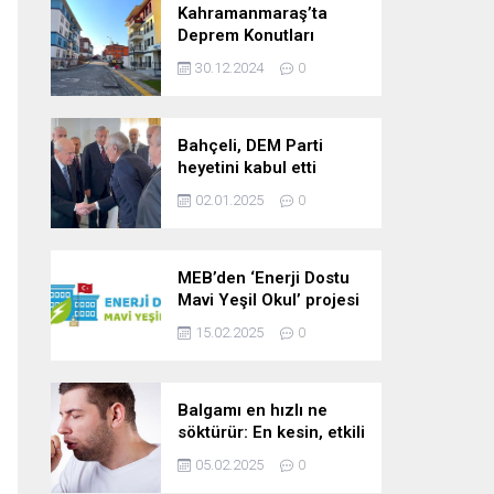
Kahramanmaraş’ta
Deprem Konutları
2025’te Teslim Edilecek
30.12.2024
0
Bahçeli, DEM Parti
heyetini kabul etti
02.01.2025
0
MEB’den ‘Enerji Dostu
Mavi Yeşil Okul’ projesi
15.02.2025
0
Balgamı en hızlı ne
söktürür: En kesin, etkili
ve çabuk balgam
05.02.2025
0
söktürücü kür!