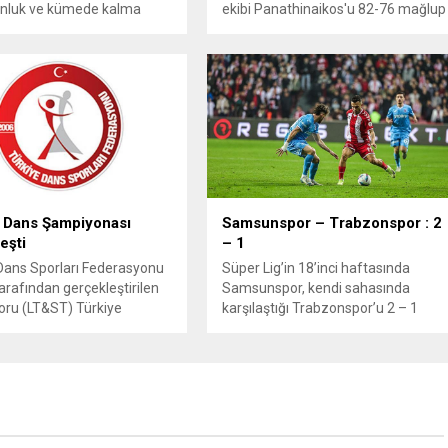
nluk ve kümede kalma
ekibi Panathinaikos'u 82-76 mağlup
sinde kritik maçlara
ederek finale yükseldi. Sarı-lacivertli
acak. Galatasaray ve
ekip pazar günü kupayı kazanmak
çe’nin şampiyonluk yarışı
için final maçına çıkacak.
şılaşmaları merakla
or.
 Dans Şampiyonası
Samsunspor – Trabzonspor : 2
eşti
– 1
Dans Sporları Federasyonu
Süper Lig’in 18’inci haftasında
arafından gerçekleştirilen
Samsunspor, kendi sahasında
ru (LT&ST) Türkiye
karşılaştığı Trabzonspor’u 2 – 1
ası'nda KSY 2'nci Etap,
yendi.
olo Klasman yarışmaları
da bir otelde gerçekleşti.