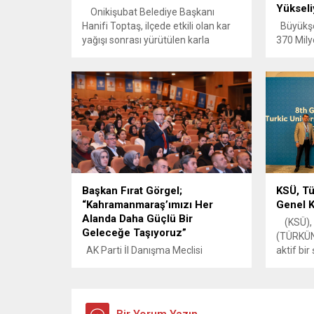
Yükseli
Onikişubat Belediye Başkanı
Hanifi Toptaş, ilçede etkili olan kar
Büyükşeh
yağışı sonrası yürütülen karla
370 Mily
mücadele çalışmalarının koordine
kazandı
edildiği merkezi ziyaret ederek,
Gençlik 
ekiplerden çalışmalara ilişkin bilgi
çalışmal
aldı. Başkan Toptaş akabinde,
ediyor. 
Hürriyet Mahallesi’ne geçerek
hayata g
mahalle muhtarı ve vatandaşlarla
tamamla
bir araya geldi, ekiplere kolaylıklar
sosyal y
diledi. Başkan Toptaş, Hürriyet
olacak.
Mahallesi’nde vatandaşlar ve...
Büyükşeh
sosyal, k
Başkan Fırat Görgel;
KSÜ, Tür
gelişiml
“Kahramanmaraş’ımızı Her
Genel K
yatırımla
Alanda Daha Güçlü Bir
(KSÜ), Tü
Geleceğe Taşıyoruz”
(TÜRKÜNİ
AK Parti İl Danışma Meclisi
aktif bir 
Toplantısına katılan Başkan Görgel,
Özbekist
“Deprem sonrası yeniden
düzenlen
yapılanma sürecinde şehrimizin
Rektör Y
ihtiyaçlarını önceleyen hem bugünü
Doğan il