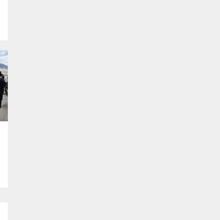
u
r
t