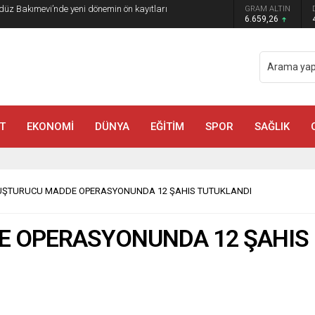
GRAM ALTIN
a Madrigal Coşkusu
6.659,26
T
EKONOMİ
DÜNYA
EĞİTİM
SPOR
SAĞLIK
ŞTURUCU MADDE OPERASYONUNDA 12 ŞAHIS TUTUKLANDI
 OPERASYONUNDA 12 ŞAHIS