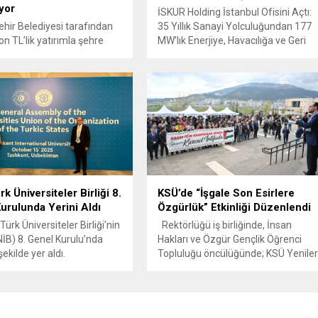
yor
İSKUR Holding İstanbul Ofisini Açtı:
ir Belediyesi tarafından
35 Yıllık Sanayi Yolculuğundan 177
on TL’lik yatırımla şehre
MW’lık Enerjiye, Havacılığa ve Geri
rılan Kahramanmaraş
Dönüşüme Uzanan Başarı Hikâyesi
ve Spor Merkezi’nde
Kahramanmaraş merkezli İSKUR
ar tüm hızıyla devam
Holding, İstanbul Basın Ekspres Yol
Yamaçtepe Mahallesi’nde
üzerindeki yeni ofisini hizmete açtı
eçirilen tesis
ve İstanbul’daki kurumsal
ndığında şehrin en önemli
faaliyetlerini bu yeni merkezden
aşam merkezlerinden biri
yürütmeye başladı. Bu gelişme
 Kahramanmaraş
vesilesiyle İSKUR Holding Yönetim
ir Belediyesi, gençlerin
Kurulu Başkanı Abdulkadir...
ültürel, sportif ve kişisel
k Üniversiteler Birliği 8.
KSÜ’de “İşgale Son Esirlere
erine katkı sağlayacak
urulunda Yerini Aldı
Özgürlük” Etkinliği Düzenlendi
rını kararlılıkla sürdürüyor....
rk Üniversiteler Birliği’nin
Rektörlüğü iş birliğinde, İnsan
B) 8. Genel Kurulu’nda
Hakları ve Özgür Gençlik Öğrenci
şekilde yer aldı.
Topluluğu öncülüğünde; KSÜ Yenile
an’ın başkenti Taşkent’te
Öğrenci Topluluğu, Akademi İlahiya
en genel kurulda KSÜ’yü
Öğrenci Topluluğu ve Sancak
ardımcısı Prof. Dr. Orhan
Öğrenci Topluluğu katkılarıyla
e Rektör Danışmanı ve
“İşgale Son Esirlere Özgürlük” basın