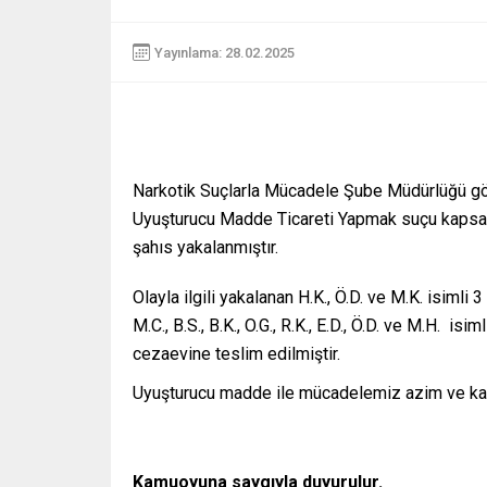
Yayınlama: 28.02.2025
Narkotik Suçlarla Mücadele Şube Müdürlüğü gö
Uyuşturucu Madde Ticareti Yapmak suçu kapsam
şahıs yakalanmıştır.
Olayla ilgili yakalanan H.K., Ö.D. ve M.K. isimli 3 
M.C., B.S., B.K., O.G., R.K., E.D., Ö.D. ve M.H. i
cezaevine teslim edilmiştir.
Uyuşturucu madde ile mücadelemiz azim ve karar
Kamuoyuna saygıyla duyurulur.