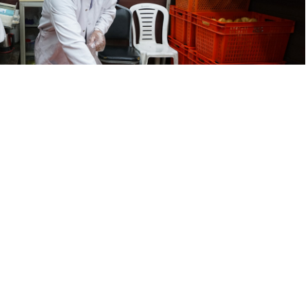
A
A
+
-
0
 her gün Halk Ekmek Fabrikası’nda üretilen yaklaşık 40 bin
daşlarla buluşturmaya devam edecek.