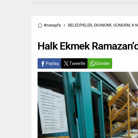
Anasayfa
BELEDİYELER
,
EKONOMİ
,
GÜNDEM
,
K.
Halk Ekmek Ramazan’d
Paylaş
Tweetle
Gönder