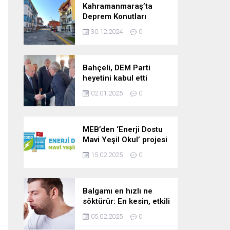
Kahramanmaraş’ta
Deprem Konutları
2025’te Teslim Edilecek
30.12.2024
0
Bahçeli, DEM Parti
heyetini kabul etti
02.01.2025
0
MEB’den ‘Enerji Dostu
Mavi Yeşil Okul’ projesi
15.02.2025
0
Balgamı en hızlı ne
söktürür: En kesin, etkili
ve çabuk balgam
05.02.2025
0
söktürücü kür!