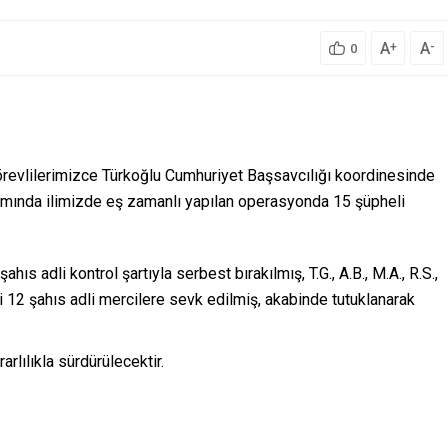
A
A
+
-
0
revlilerimizce Türkoğlu Cumhuriyet Başsavcılığı koordinesinde
ında ilimizde eş zamanlı yapılan operasyonda 15 şüpheli
şahıs adli kontrol şartıyla serbest bırakılmış, T.G., A.B., M.A., R.S.,
simli 12 şahıs adli mercilere sevk edilmiş, akabinde tutuklanarak
lılıkla sürdürülecektir.