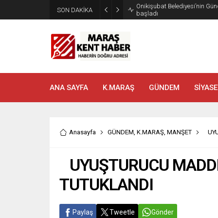
SON DAKİKA
Geleneksel Ağustos Fuarı’nd
ANA SAYFA
K.MARAŞ
GÜNDEM
SİYASE
Anasayfa
GÜNDEM
,
K.MARAŞ
,
MANŞET
UYU
UYUŞTURUCU MADDE
TUTUKLANDI
Paylaş
Tweetle
Gönder