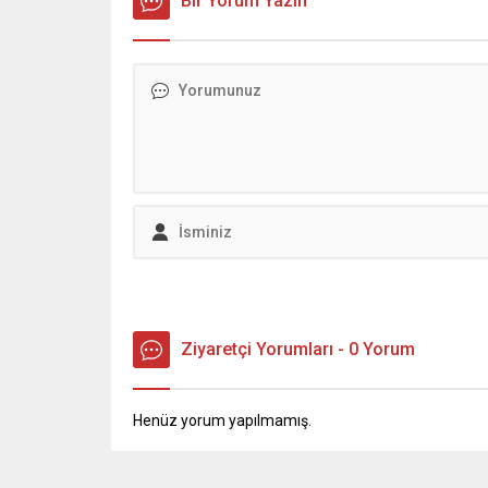
Bir Yorum Yazın
hem de yarını gözeten projelerimizi
TÖMER Mü
kararlılıkla sürdürüyoruz. Ortak aklı
etti. Taş
esas alarak, teşkilatımızla uyum
Üniversit
içinde çalışmalarımıza devam
gerçekleş
edeceğiz. Hedefimiz;
Devletler
Kahramanmaraş’ı daha yaşanabilir,
daha dirençli ve herkes için daha
güçlü bir şehir...
Ziyaretçi Yorumları - 0 Yorum
Henüz yorum yapılmamış.