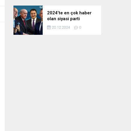
2024’te en çok haber
olan siyasi parti
liderleri! Zirvedeki isim
20.12.2024
0
fark attı