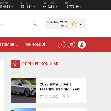
DOLAR
EURO
STERLİN
BIST 100
47,6936
55,1834
64,4281
13.779,39
İstanbul,
26
°C
Açık
OTOMOBİL
TEKNOLOJİ
POPÜLER KONULAR
2027 BMW 3 Serisi
tasarımı sızdırıldı! Yeni
nesil sedan’dan
16.12.2024
0
şaşırtıcı yenilikler!