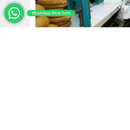
WhatsApp İhbar hattı
Yayınlama: 28.02.2025
Büyükşehir Belediyesi, Ramazan ayı boyunca
ekmeği şehir genelindeki 90 büfede vatan