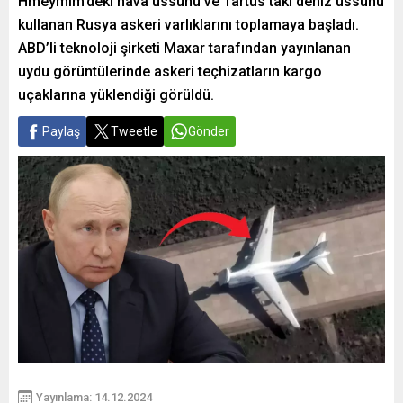
Hmeymim’deki hava üssünü ve Tartus’taki deniz üssünü
kullanan Rusya askeri varlıklarını toplamaya başladı.
ABD’li teknoloji şirketi Maxar tarafından yayınlanan
uydu görüntülerinde askeri teçhizatların kargo
uçaklarına yüklendiği görüldü.
Paylaş
Tweetle
Gönder
Yayınlama: 14.12.2024