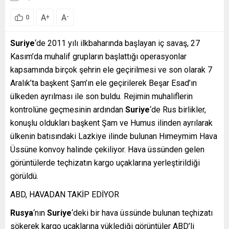
A
A
+
-
0
Suriye
‘de 2011 yılı ilkbaharında başlayan iç savaş, 27
Kasım’da muhalif grupların başlattığı operasyonlar
kapsamında birçok şehrin ele geçirilmesi ve son olarak 7
Aralık’ta başkent Şam’ın ele geçirilerek Beşar Esad’ın
ülkeden ayrılması ile son buldu. Rejimin muhaliflerin
kontrolüne geçmesinin ardından
Suriye
‘de Rus birlikler,
konuşlu oldukları başkent Şam ve Humus ilinden ayrılarak
ülkenin batısındaki Lazkiye ilinde bulunan Hımeymim Hava
Üssüne konvoy halinde çekiliyor. Hava üssünden gelen
görüntülerde teçhizatın kargo uçaklarına yerleştirildiği
görüldü.
ABD, HAVADAN TAKİP EDİYOR
Rusya
‘nın
Suriye
‘deki bir hava üssünde bulunan teçhizatı
sökerek kargo uçaklarına yüklediği görüntüler ABD’li