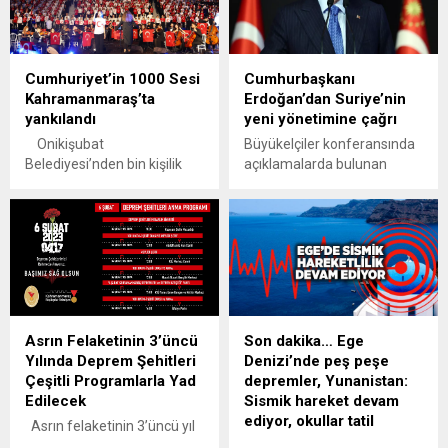
Cumhuriyet’in 1000 Sesi
Cumhurbaşkanı
Kahramanmaraş’ta
Erdoğan’dan Suriye’nin
yankılandı
yeni yönetimine çağrı
Onikişubat
Büyükelçiler konferansında
Belediyesi’nden bin kişilik
açıklamalarda bulunan
dev koro ile unutulmaz
Cumhurbaşkanı Erdoğan,
Cumhuriyet Bayramı
Suriye'nin yeni yönetimine
kutlaması
seslendi. Erdoğan,
Kahramanmaraş,
"Temennimiz yeni
Cumhuriyet’in 102’nci yıl
yönetimin Suriye halkının
coşkusunu Onikişubat
tüm kesimlerini kucaklayan
Belediyesi’nin düzenlediği
bir anlayışla yoluna devam
muhteşem bir konserle
etmesidir." dedi.
Asrın Felaketinin 3’üncü
Son dakika… Ege
yaşadı. Kültür ve sanata
Yılında Deprem Şehitleri
Denizi’nde peş peşe
verdiği değerle kent
Çeşitli Programlarla Yad
depremler, Yunanistan:
yaşamına yeni bir soluk
Edilecek
Sismik hareket devam
kazandıran Onikişubat
ediyor, okullar tatil
Belediyesi, bu kez
Asrın felaketinin 3’üncü yıl
Cumhuriyet’in 102 yıllık
dönümünde Büyükşehir
Yunan medyası bu sabah