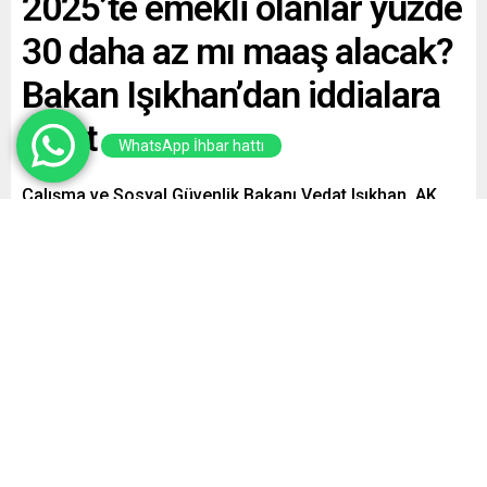
2025’te emekli olanlar yüzde
30 daha az mı maaş alacak?
Bakan Işıkhan’dan iddialara
yanıt
WhatsApp İhbar hattı
Çalışma ve Sosyal Güvenlik Bakanı Vedat Işıkhan, AK
Parti grubunda yaptığı sunumda 2025’te emekli
olacakların maaşlarının 2024’te emekli olanlara göre
yüzde 30 daha az olacağını ifade etti. Işıkhan bu
kesintinin nedenini enflasyon ve güncelleme katsayıları
arasındaki farkla açıkladı.
Paylaş
Tweetle
Gönder