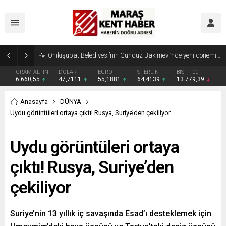
Geleneksel Ağustos Fuarı’nda Madrigal Coşkusu
GRAM ALTIN
DOLAR
EURO
STERLİN
BIST 100
6.660,55
47,7111
55,1881
64,4139
13.779,39
Anasayfa
DÜNYA
Uydu görüntüleri ortaya çıktı! Rusya, Suriye’den çekiliyor
Uydu görüntüleri ortaya
çıktı! Rusya, Suriye’den
çekiliyor
Suriye’nin 13 yıllık iç savaşında Esad’ı desteklemek için