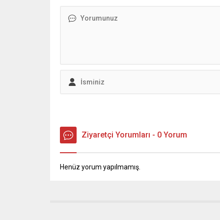
zamlı fiyatlar ne oldu? İşte
karşılam
detaylar...
edildi. 
yapmak i
kaydedild
Ziyaretçi Yorumları - 0 Yorum
Henüz yorum yapılmamış.