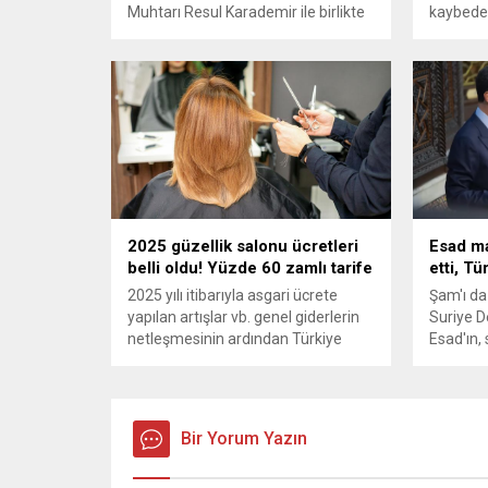
Muhtarı Resul Karademir ile birlikte
kaybede
sabahın erken saatlerinde Sakarya
yad eden
Çarşısı’nda kapsamlı bir esnaf
büyük fe
ziyareti gerçekleştirdi. Çarşı
ne kadar
esnafını tek tek dolaşan Başkan
daha gös
Akpınar, vatandaşlarla sohbet
milletimi
ederek esnafa hayırlı işler diledi.
hemşehri
Ziyaret, çarşının günlük işleyişinin
Kahrama
yerinde gözlemlenmesi bakımından
yeniden 
önem taşıdı. Esnafın Talepleri...
depremd
vatandaş
2025 güzellik salonu ücretleri
Esad ma
kederli ai
belli oldu! Yüzde 60 zamlı tarife
etti, Tü
2025 yılı itibarıyla asgari ücrete
Şam'ı d
yapılan artışlar vb. genel giderlerin
Suriye D
netleşmesinin ardından Türkiye
Esad'ın,
genelinde güzellik salonlarında
görüşmeyi
uygulanan yeni fiyat tarifesi
Esad'ın 
belirlendi. Özellikle son yıllarda
anayasa 
hemen hemen her köşe başında
Türkiye'n
Bir Yorum Yazın
açılan güzellik salonlarıyla ilgili
milyonla
önemli bir uyarı geldi. Peki 2025
dönüşüne 