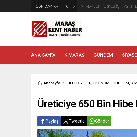
SON DAKİKA
Tahliye Kararı Sonrası Kahra
ANA SAYFA
K.MARAŞ
GÜNDEM
SİYASE
Anasayfa
BELEDİYELER
,
EKONOMİ
,
GÜNDEM
,
K.
Üreticiye 650 Bin Hibe 
Paylaş
Tweetle
Gönder