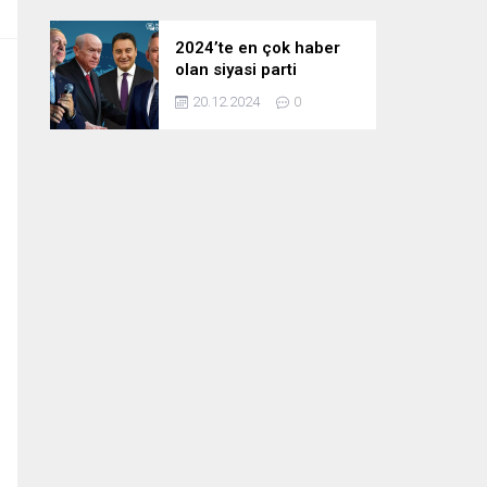
2024’te en çok haber
olan siyasi parti
liderleri! Zirvedeki isim
20.12.2024
0
fark attı