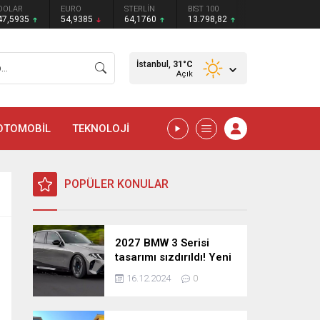
DOLAR
EURO
STERLİN
BIST 100
47,5935
54,9385
64,1760
13.798,82
İstanbul,
31
°C
Açık
OTOMOBİL
TEKNOLOJİ
POPÜLER KONULAR
2027 BMW 3 Serisi
tasarımı sızdırıldı! Yeni
nesil sedan’dan
16.12.2024
0
şaşırtıcı yenilikler!