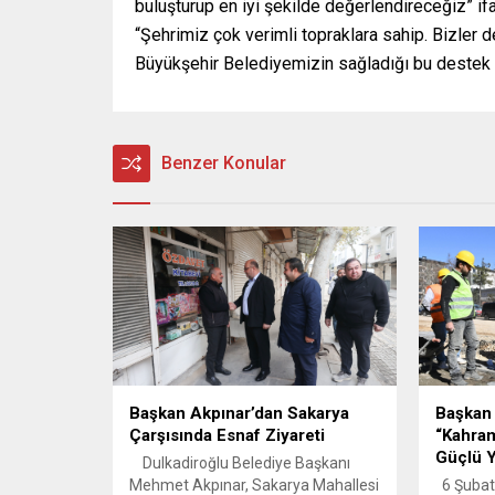
buluşturup en iyi şekilde değerlendireceğiz” if
“Şehrimiz çok verimli topraklara sahip. Bizler 
Büyükşehir Belediyemizin sağladığı bu destek bi
Benzer Konular
Başkan Akpınar’dan Sakarya
Başkan 
Çarşısında Esnaf Ziyareti
“Kahra
Güçlü Y
Dulkadiroğlu Belediye Başkanı
Mehmet Akpınar, Sakarya Mahallesi
6 Şubat 