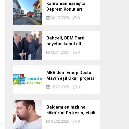
Kahramanmaraş’ta
Deprem Konutları
2025’te Teslim Edilecek
30.12.2024
0
Bahçeli, DEM Parti
heyetini kabul etti
02.01.2025
0
MEB’den ‘Enerji Dostu
Mavi Yeşil Okul’ projesi
15.02.2025
0
Balgamı en hızlı ne
söktürür: En kesin, etkili
ve çabuk balgam
05.02.2025
0
söktürücü kür!