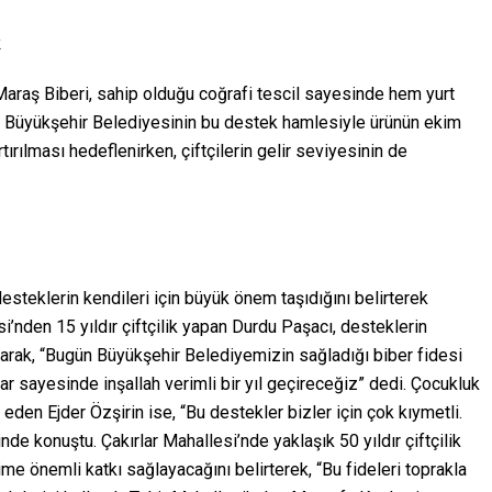
k
Maraş Biberi, sahip olduğu coğrafi tescil sayesinde hem yurt
r. Büyükşehir Belediyesinin bu destek hamlesiyle ürünün ekim
tırılması hedeflenirken, çiftçilerin gelir seviyesinin de
desteklerin kendileri için büyük önem taşıdığını belirterek
i’nden 15 yıldır çiftçilik yapan Durdu Paşacı, desteklerin
ayarak, “Bugün Büyükşehir Belediyemizin sağladığı biber fidesi
r sayesinde inşallah verimli bir yıl geçireceğiz” dedi. Çocukluk
 eden Ejder Özşirin ise, “Bu destekler bizler için çok kıymetli.
 konuştu. Çakırlar Mahallesi’nde yaklaşık 50 yıldır çiftçilik
me önemli katkı sağlayacağını belirterek, “Bu fideleri toprakla