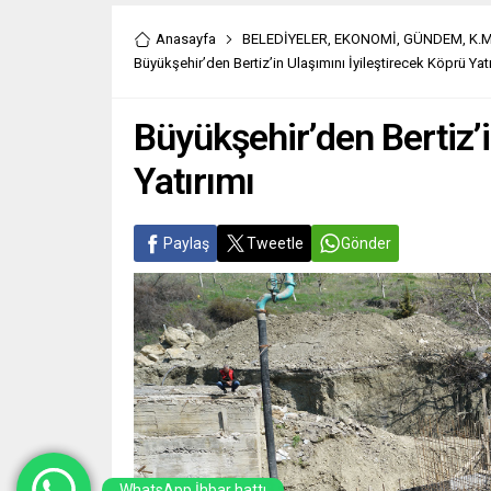
Anasayfa
BELEDİYELER
,
EKONOMİ
,
GÜNDEM
,
K.
Büyükşehir’den Bertiz’in Ulaşımını İyileştirecek Köprü Yatı
Büyükşehir’den Bertiz’i
Yatırımı
Paylaş
Tweetle
Gönder
WhatsApp İhbar hattı