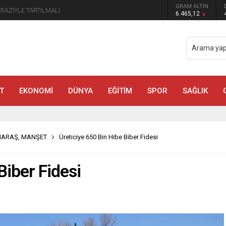
GRAM ALTIN
manmaraş’ta Tek Soru: Diğerleri neden İçeride?
6.465,12
T
EKONOMİ
DÜNYA
EĞİTİM
SPOR
SAĞLIK
MARAŞ
,
MANŞET
Üreticiye 650 Bin Hibe Biber Fidesi
Biber Fidesi