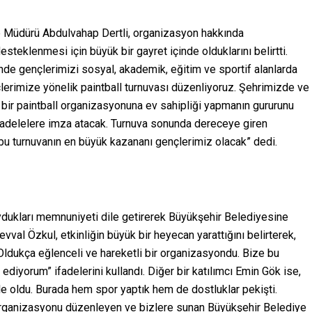
e Müdürü Abdulvahap Dertli, organizasyon hakkında
teklenmesi için büyük bir gayret içinde olduklarını belirtti.
nde gençlerimizi sosyal, akademik, eğitim ve sportif alanlarda
rimize yönelik paintball turnuvası düzenliyoruz. Şehrimizde ve
ı bir paintball organizasyonuna ev sahipliği yapmanın gururunu
cadelelere imza atacak. Turnuva sonunda dereceye giren
a bu turnuvanın en büyük kazananı gençlerimiz olacak” dedi.
ydukları memnuniyeti dile getirerek Büyükşehir Belediyesine
vval Özkul, etkinliğin büyük bir heyecan yarattığını belirterek,
k. Oldukça eğlenceli ve hareketli bir organizasyondu. Bize bu
diyorum” ifadelerini kullandı. Diğer bir katılımcı Emin Gök ise,
le oldu. Burada hem spor yaptık hem de dostluklar pekişti.
rganizasyonu düzenleyen ve bizlere sunan Büyükşehir Belediye