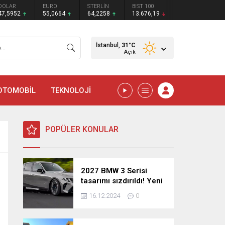
DOLAR
EURO
STERLİN
BIST 100
47,5952
55,0664
64,2258
13.676,19
İstanbul,
31
°C
Açık
OTOMOBİL
TEKNOLOJİ
POPÜLER KONULAR
2027 BMW 3 Serisi
tasarımı sızdırıldı! Yeni
nesil sedan’dan
16.12.2024
0
şaşırtıcı yenilikler!