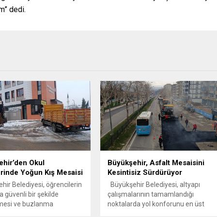
m” dedi.
hir’den Okul
Büyükşehir, Asfalt Mesaisini
rinde Yoğun Kış Mesaisi
Kesintisiz Sürdürüyor
ir Belediyesi, öğrencilerin
Büyükşehir Belediyesi, altyapı
a güvenli bir şekilde
çalışmalarının tamamlandığı
lmesi ve buzlanma
noktalarda yol konforunu en üst
e yaşanabilecek kayma ile
seviyeye çıkarmak amacıyla sıcak