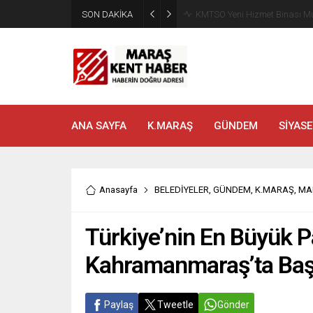
SON DAKİKA
Madrigal, Perşembe Günü K
ANA SAYFA
K.MARAŞ
GÜNDEM
SİYASE
Anasayfa
BELEDİYELER
,
GÜNDEM
,
K.MARAŞ
,
MA
Türkiye’nin En Büyük P
Kahramanmaraş’ta Baş
Paylaş
Tweetle
Gönder