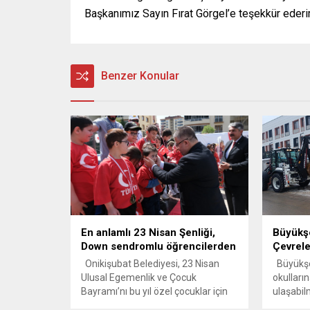
Başkanımız Sayın Fırat Görgel’e teşekkür ederi
Benzer Konular
En anlamlı 23 Nisan Şenliği,
Büyükşe
Down sendromlu öğrencilerden
Çevrele
Onikişubat Belediyesi, 23 Nisan
Büyükşeh
Ulusal Egemenlik ve Çocuk
okulların
Bayramı’nı bu yıl özel çocuklar için
ulaşabi
unutulmaz bir etkinlikle kutladı.
nedeniyl