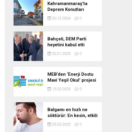
Kahramanmaraş’ta
Deprem Konutları
2025’te Teslim Edilecek
30.12.2024
0
Bahçeli, DEM Parti
heyetini kabul etti
02.01.2025
0
MEB’den ‘Enerji Dostu
Mavi Yeşil Okul’ projesi
15.02.2025
0
Balgamı en hızlı ne
söktürür: En kesin, etkili
ve çabuk balgam
05.02.2025
0
söktürücü kür!