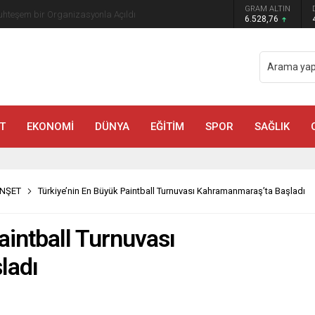
GRAM ALTIN
AFUM’da Sahne Alacak
6.528,76
T
EKONOMİ
DÜNYA
EĞİTİM
SPOR
SAĞLIK
NŞET
Türkiye’nin En Büyük Paintball Turnuvası Kahramanmaraş’ta Başladı
aintball Turnuvası
ladı