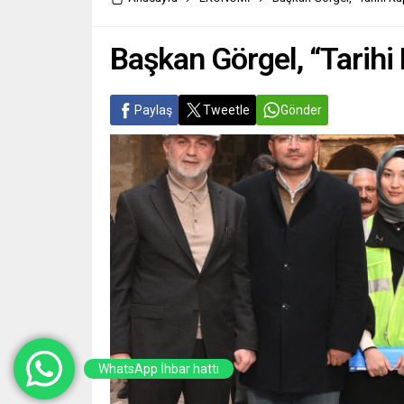
Başkan Görgel, “Tarihi 
Paylaş
Tweetle
Gönder
WhatsApp İhbar hattı