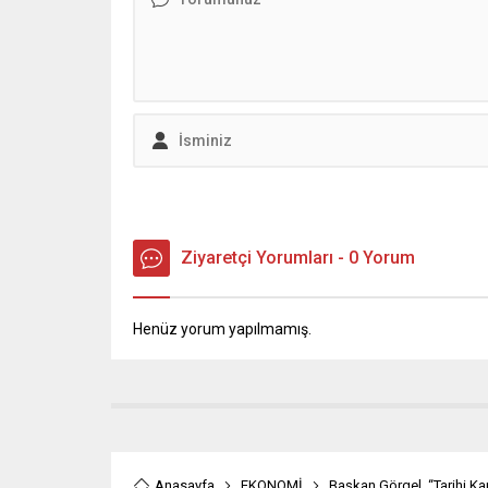
önemli bir fırsat...
Belediye
ve kırsal
sürdüren
karşı...
Ziyaretçi Yorumları - 0 Yorum
Henüz yorum yapılmamış.
Anasayfa
EKONOMİ
Başkan Görgel, “Tarihi Ka