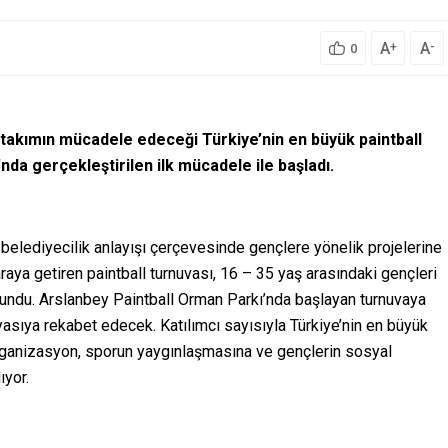
A
A
+
-
0
 takımın mücadele edeceği Türkiye’nin en büyük paintball
nda gerçekleştirilen ilk mücadele ile başladı.
elediyecilik anlayışı çerçevesinde gençlere yönelik projelerine
araya getiren paintball turnuvası, 16 – 35 yaş arasındaki gençleri
sundu. Arslanbey Paintball Orman Parkı’nda başlayan turnuvaya
ıyasıya rekabet edecek. Katılımcı sayısıyla Türkiye’nin en büyük
 organizasyon, sporun yaygınlaşmasına ve gençlerin sosyal
ıyor.