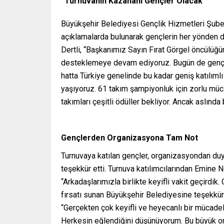
“Turnuvanın Kazananı Gençler Olacak”
Büyükşehir Belediyesi Gençlik Hizmetleri Şub
açıklamalarda bulunarak gençlerin her yönden des
Dertli, “Başkanımız Sayın Fırat Görgel öncülüğü
desteklemeye devam ediyoruz. Bugün de gençle
hatta Türkiye genelinde bu kadar geniş katılıml
yaşıyoruz. 61 takım şampiyonluk için zorlu mü
takımları çeşitli ödüller bekliyor. Ancak aslınd
Gençlerden Organizasyona Tam Not
Turnuvaya katılan gençler, organizasyondan du
teşekkür etti. Turnuva katılımcılarından Emine Ne
“Arkadaşlarımızla birlikte keyifli vakit geçirdi
fırsatı sunan Büyükşehir Belediyesine teşekkür e
“Gerçekten çok keyifli ve heyecanlı bir mücade
Herkesin eğlendiğini düşünüyorum. Bu büyük o