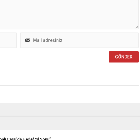
si, şehrin yüksek kesimleri
Belediyesi, Başkan Hanifi Toptaş’ın
 mahallelerde etkisini
öncülüğünde başlattığı park
 olumsuz kış şartlarına
dönüşüm seferberliğini...
palı Çarşı’da Hedef Yıl Sonu”