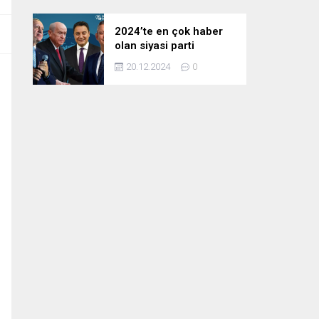
2024’te en çok haber
olan siyasi parti
liderleri! Zirvedeki isim
20.12.2024
0
fark attı