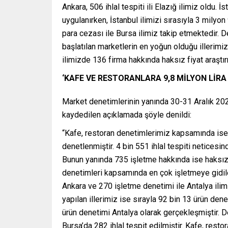
Ankara, 506 ihlal tespiti ili Elazığ ilimiz oldu.
uygulanırken, İstanbul ilimizi sırasıyla 3 milyo
para cezası ile Bursa ilimiz takip etmektedir. 
başlatılan marketlerin en yoğun olduğu illerimiz 
ilimizde 136 firma hakkında haksız fiyat araştırm
‘KAFE VE RESTORANLARA 9,8 MİLYON LİRA
Market denetimlerinin yanında 30-31 Aralık 2024
kaydedilen açıklamada şöyle denildi:
“Kafe, restoran denetimlerimiz kapsamında ise
denetlenmiştir. 4 bin 551 ihlal tespiti netices
Bunun yanında 735 işletme hakkında ise haksız fi
denetimleri kapsamında en çok işletmeye gidilen
Ankara ve 270 işletme denetimi ile Antalya ilimi
yapılan illerimiz ise sırayla 92 bin 13 ürün dene
ürün denetimi Antalya olarak gerçekleşmiştir. 
Bursa’da 282 ihlal tespit edilmiştir. Kafe, res