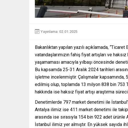
Yayınlama: 02.01.2025
Bakanlıktan yapılan yazılı açıklamada, “Ticaret 
vatandaşlarımızın fahiş fiyat artışları ve haks
yaşamaması amacıyla yılbaşı öncesinde denetim
Bu kapsamda 25-31 Aralık 2024 tarihleri arasın
işletme incelenmiştir. Çalışmalar kapsamında, 5
edilmiş olup, toplamda 13 milyon 838 bin 753 T
hakkında ise haksız fiyat artışı araştırma süreci 
Denetimlerde 797 market denetimi ile İstanbul’un
Antalya ilimiz ise 411 market denetimi ile takip
arasında ise sırasıyla 154 bin 922 adet ürünle A
İstanbul ilimiz yer almıştır. En yüksek sayıda ihla