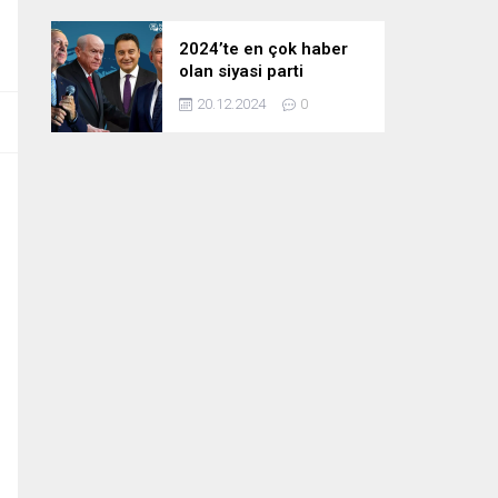
2024’te en çok haber
olan siyasi parti
liderleri! Zirvedeki isim
20.12.2024
0
fark attı