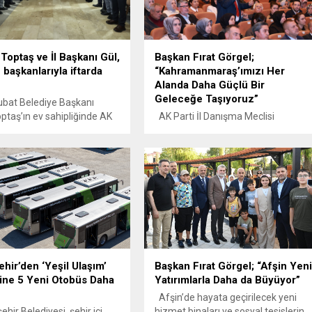
Toptaş ve İl Başkanı Gül,
Başkan Fırat Görgel;
 başkanlarıyla iftarda
“Kahramanmaraş’ımızı Her
Alanda Daha Güçlü Bir
Geleceğe Taşıyoruz”
bat Belediye Başkanı
optaş’ın ev sahipliğinde AK
AK Parti İl Danışma Meclisi
hramanmaraş İl Başkanı M.
Toplantısına katılan Başkan Görgel,
l ve Onikişubat İlçe Başkanı
“Deprem sonrası yeniden
fa Kekeç’in katılımıyla
yapılanma sürecinde şehrimizin
en iftar programı, AK
ihtiyaçlarını önceleyen hem bugünü
 Onikişubat ilçesindeki
hem de yarını gözeten projelerimizi
başkanlarını bir araya
kararlılıkla sürdürüyoruz. Ortak aklı
Hane ziyaretleri ve iftar
esas alarak, teşkilatımızla uyum
arıyla Ramazan-ı Şerif’i
içinde çalışmalarımıza devam
u geçiren Onikişubat
edeceğiz. Hedefimiz;
..
Kahramanmaraş’ı daha yaşanabilir,
hir’den ‘Yeşil Ulaşım’
Başkan Fırat Görgel; “Afşin Yen
daha dirençli ve herkes için daha
ine 5 Yeni Otobüs Daha
Yatırımlarla Daha da Büyüyor”
güçlü bir şehir...
Afşin’de hayata geçirilecek yeni
hir Belediyesi, şehir içi
hizmet binaları ve sosyal tesislerin