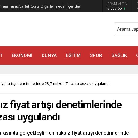
GRAM ALTIN
manmaraş’ta Tek Soru: Diğerleri neden İçeride?
6.587,65
T
EKONOMİ
DÜNYA
EĞİTİM
SPOR
SAĞLIK
fiyat artışı denetimlerinde 23,7 milyon TL para cezası uygulandı
ız fiyat artışı denetimlerinde
zası uygulandı
 arasında gerçekleştirilen haksız fiyat artışı denetimlerinde