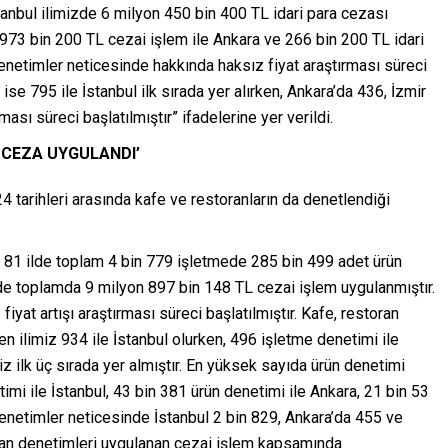
 İstanbul ilimizde 6 milyon 450 bin 400 TL idari para cezası
n 973 bin 200 TL cezai işlem ile Ankara ve 266 bin 200 TL idari
Denetimler neticesinde hakkında haksız fiyat araştırması süreci
ise 795 ile İstanbul ilk sırada yer alırken, Ankara’da 436, İzmir
ası süreci başlatılmıştır” ifadelerine yer verildi.
 CEZA UYGULANDI’
 tarihleri arasında kafe ve restoranların da denetlendiği
 81 ilde toplam 4 bin 779 işletmede 285 bin 499 adet ürün
inde toplamda 9 milyon 897 bin 148 TL cezai işlem uygulanmıştır.
yat artışı araştırması süreci başlatılmıştır. Kafe, restoran
 ilimiz 934 ile İstanbul olurken, 496 işletme denetimi ile
z ilk üç sırada yer almıştır. En yüksek sayıda ürün denetimi
timi ile İstanbul, 43 bin 381 ürün denetimi ile Ankara, 21 bin 53
Denetimler neticesinde İstanbul 2 bin 829, Ankara’da 455 ve
toran denetimleri uygulanan cezai işlem kapsamında