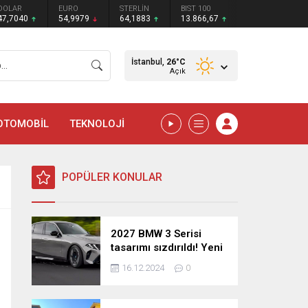
DOLAR
EURO
STERLİN
BIST 100
47,7040
54,9979
64,1883
13.866,67
İstanbul,
26
°C
Açık
OTOMOBİL
TEKNOLOJİ
POPÜLER KONULAR
2027 BMW 3 Serisi
tasarımı sızdırıldı! Yeni
nesil sedan’dan
16.12.2024
0
şaşırtıcı yenilikler!