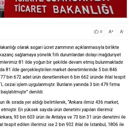
A
A
+
-
0
Bakanlığı olarak asgari ücret zammının açıklanmasıyla birlikte
ız kazanç sağlamaya yönelik filli durumlardan dolayı mağduriyet
lerimiz 81 ilde yoğun bir şekilde devam etmiş bulunmaktadır.
da 81 ilde gerçekleştirilen market denetimlerinde 5 bin 846
77 bin 672 adet ürün denetlenirken 6 bin 662 üründe ihlal tespit
L cezai işlem uygulanmıştır. Bunların yanında 3 bin 479 firma
başlatılmıştır” denildi.
 ilk sırada yer aldığı belirtilerek, “Ankara ilimiz 436 market,
 etmiştir. En yüksek sayıda ürün denetimi yapılan illerimiz
nkara, 93 bin 603 ürün ile Antalya ve 73 bin 31 ürün denetimi ile
l tespit edilen illerimiz ise 2 bin 932 ihlal ile İstanbul, 1806 ile