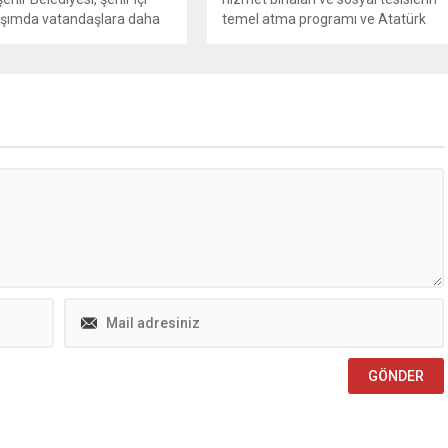
aşımda vatandaşlara daha
temel atma programı ve Atatürk
ve konforlu bir seyahat
Parkı ve Belediye Sosyal
 sunma hedefiyle toplu
Tesisleri’nin açılış programına
ilosuna 5 yeni hibrit otobüs
katılan Başkan Görgel, “Bugün
rdı. Kahramanmaraş
Afşin’imiz için çok kıymetli
r Belediyesi, şehir içi toplu
yatırımların temelini hep birlikte
 kaliteyi artırmak, çevreci
attık. Aynı zamanda sosyal hayatı
rlu seyahat olanakları
canlandıracak Atatürk Parkı ve
macıyla yatırımlarına hız
Belediye Sosyal Tesisleri’nin açılışını
n devam ediyor. Bu
da gerçekleştirdik. Bu...
a son...