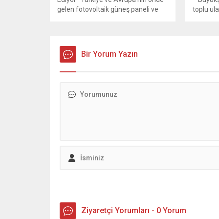
gelen fotovoltaik güneş paneli ve
toplu ul
hücre üreticilerinden biri olan CW
kaliteli 
Enerji, Plus Bayi konseptiyle Türkiye
deneyimi
genelindeki bayi ağını genişletmeye
taşıma f
devam ediyor. İş ortaklarına teknik
kazandı
Bir Yorum Yazın
destek, güçlü altyapı ve daha verimli
Büyükşehi
hizmet süreçleri sunan
ulaşımda
yapılanmanın yeni adresi
ve konfo
Kahramanmaraş Elbistan oldu. ...
sunmak a
kesmede
kapsamd
Ziyaretçi Yorumları - 0 Yorum