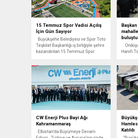
15 Temmuz Spor Vadisi Açılış
Başkan 
İçin Gün Sayıyor
mahalle
buluştu
Büyükşehir Belediyesi ve Spor Toto
Teşkilat Başkanlığı iş birliğiyle şehre
Onikişu
kazandırılan 15 Temmuz Spor
Hanifi T
Vadisi’nde çalışmalar sona yaklaştı.
Parti Ka
Şehrin yeni cazibe merkezi, kısa
Burak Gü
süre içerisinde hizmete açılarak
Durdu Sa
misafirlerini ağırlamaya başlayacak.
düzenlen
Kahramanmaraş Büyükşehir
Parti’nin
Belediyesi, Başkan Fırat Görgel
mahalle 
öncülüğünde şehri bir “spor şehri”
getirdi. 
kimliğine kavuşturma hedefi
programl
doğrultusunda yatırımlarını hız
dolu dol
kesmeden...
Belediye.
CW Enerji Plus Bayi Ağı
Büyükşe
Kahramanmaraş
Hamles
Katıldı
Elbistan’da Büyümeye Devam
Ediyor Türkiye ve Avrupa’nın önde
“Büyükşe