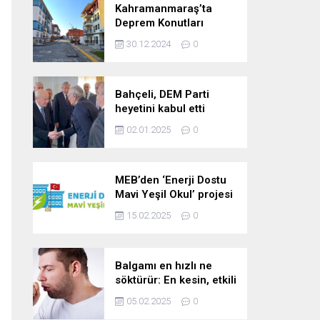
Kahramanmaraş’ta
Deprem Konutları
2025’te Teslim Edilecek
30.12.2024
0
Bahçeli, DEM Parti
heyetini kabul etti
02.01.2025
0
MEB’den ‘Enerji Dostu
Mavi Yeşil Okul’ projesi
15.02.2025
0
Balgamı en hızlı ne
söktürür: En kesin, etkili
ve çabuk balgam
05.02.2025
0
söktürücü kür!