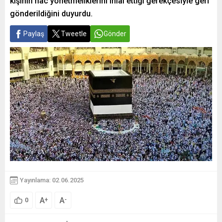
kişinin hac yönetmeliklerini ihlal ettiği gerekçesiyle geri
gönderildiğini duyurdu.
Paylaş
Tweetle
Gönder
Yayınlama: 02.06.2025
A
A
+
-
0