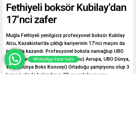
Fethiyeli boksör Kubilay’dan
17’nci zafer
Muğla Fethiyeli yenilgisiz profesyonel boksör Kubilay
Alcu, Kazakistan’da çıktığı kariyerinin 17’nci maçını da
nakavtla kazandı. Profesyonel boksta namağlup UBO
(Uluslararası Boks Organizasyonu) Avrupa, UBO Dünya,
WhatsApp İhbar hattı
WBC (Dünya Boks Konseyi) Ortadoğu şampiyonu olup 3
kemeri elinde bulunduran 30 yaşındaki sporcu,
Kazakistan’daki Şampiyonların Tacı Uluslararası
Profesyonel Boks Gecesi’nde rakibi Aroby’i ilk rauntta
devirdi. Profesyonel kariyerinde 17’de 17 yapan, ilk
raunt nakavtlarıyla dünyaca ünlü Mike Tyson’a
benzetilerek uluslararası arenada, Türk Tyson olarak
anılan Kubilay Alcu, Beni destekleyen başta Fethiye
Belediye Başkanı Alim Karaca’ya ve Fethiye halkına çok