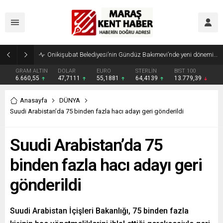
Geleneksel Ağustos Fuarı’nda Madrigal Coşkusu
GRAM ALTIN
DOLAR
EURO
STERLİN
BIST 100
6.660,55
47,7111
55,1881
64,4139
13.779,39
Anasayfa
DÜNYA
Suudi Arabistan’da 75 binden fazla hacı adayı geri gönderildi
Suudi Arabistan’da 75
binden fazla hacı adayı geri
gönderildi
Suudi Arabistan İçişleri Bakanlığı, 75 binden fazla