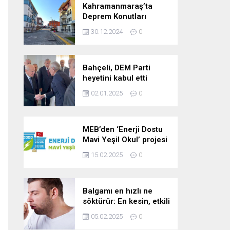
Kahramanmaraş’ta
Deprem Konutları
2025’te Teslim Edilecek
30.12.2024
0
Bahçeli, DEM Parti
heyetini kabul etti
02.01.2025
0
MEB’den ‘Enerji Dostu
Mavi Yeşil Okul’ projesi
15.02.2025
0
Balgamı en hızlı ne
söktürür: En kesin, etkili
ve çabuk balgam
05.02.2025
0
söktürücü kür!