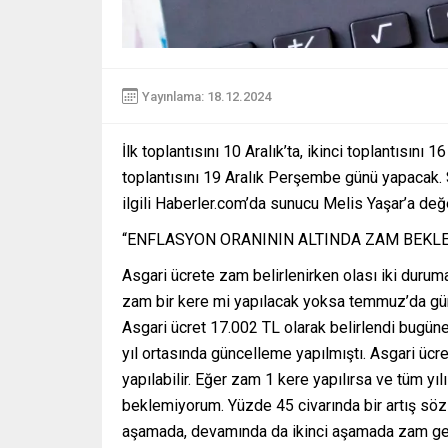
Yayınlama: 18.12.2024
İlk toplantısını 10 Aralık’ta, ikinci toplantısın
toplantısını 19 Aralık Perşembe günü yapacak. 
ilgili Haberler.com’da sunucu Melis Yaşar’a de
“ENFLASYON ORANININ ALTINDA ZAM BEKL
Asgari ücrete zam belirlenirken olası iki durum
zam bir kere mi yapılacak yoksa temmuz’da gün
Asgari ücret 17.002 TL olarak belirlendi bugü
yıl ortasında güncelleme yapılmıştı. Asgari üc
yapılabilir. Eğer zam 1 kere yapılırsa ve tüm yı
beklemiyorum. Yüzde 45 civarında bir artış söz 
aşamada, devamında da ikinci aşamada zam gerç