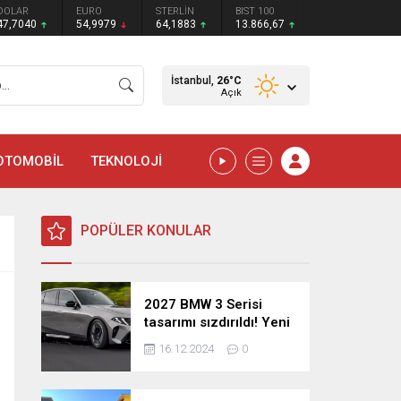
DOLAR
EURO
STERLİN
BIST 100
47,7040
54,9979
64,1883
13.866,67
İstanbul,
26
°C
Açık
OTOMOBİL
TEKNOLOJİ
POPÜLER KONULAR
2027 BMW 3 Serisi
tasarımı sızdırıldı! Yeni
nesil sedan’dan
16.12.2024
0
şaşırtıcı yenilikler!