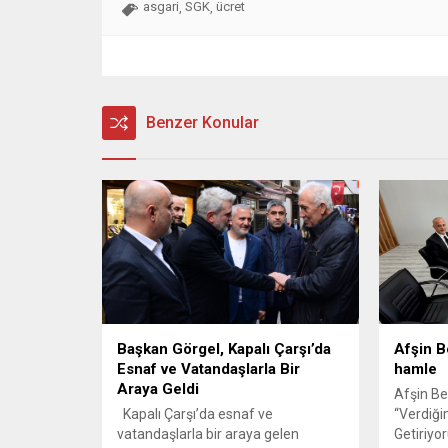
asgari
SGK
ücret
,
,
Benzer Konular
Başkan Görgel, Kapalı Çarşı’da
Afşin B
Esnaf ve Vatandaşlarla Bir
hamle
Araya Geldi
Afşin Be
Kapalı Çarşı’da esnaf ve
“Verdiğim
vatandaşlarla bir araya gelen
Getiriyo