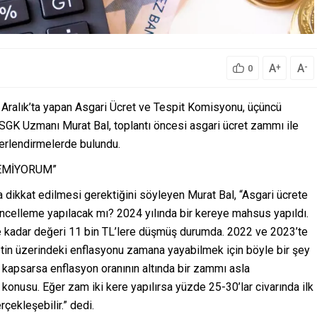
A
A
+
-
0
ı 16 Aralık’ta yapan Asgari Ücret ve Tespit Komisyonu, üçüncü
SGK Uzmanı Murat Bal, toplantı öncesi asgari ücret zammı ile
ğerlendirmelerde bulundu.
EMİYORUM”
a dikkat edilmesi gerektiğini söyleyen Murat Bal, “Asgari ücrete
celleme yapılacak mı? 2024 yılında bir kereye mahsus yapıldı.
ne kadar değeri 11 bin TL’lere düşmüş durumda. 2022 ve 2023’te
retin üzerindeki enflasyonu zamana yayabilmek için böyle bir şey
lı kapsarsa enflasyon oranının altında bir zammı asla
konusu. Eğer zam iki kere yapılırsa yüzde 25-30’lar civarında ilk
ekleşebilir.” dedi.