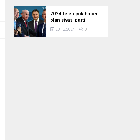
2024’te en çok haber
olan siyasi parti
liderleri! Zirvedeki isim
20.12.2024
0
fark attı