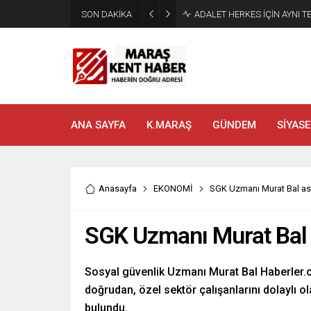
SON DAKİKA
Tahliye Kararı Sonrası Kahra
ANA SAYFA
K.MARAŞ
GÜNDEM
SİYASE
Anasayfa
EKONOMİ
SGK Uzmanı Murat Bal asg
SGK Uzmanı Murat Bal a
Sosyal güvenlik Uzmanı Murat Bal Haberler.c
doğrudan, özel sektör çalışanlarını dolaylı ol
bulundu.