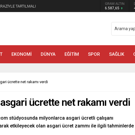
GRAM ALTIN
manmaraş’ta Tek Soru: Diğerleri neden İçeride?
6.587,65
T
EKONOMİ
DÜNYA
EĞİTİM
SPOR
SAĞLIK
ari ücrette net rakamı verdi
sgari ücrette net rakamı verdi
om stüdyosunda milyonlarca asgari ücretli çalışanı
arak etkileyecek olan asgari ücret zammı ile ilgili tahminlerde