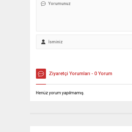
Zeytini’nin kalitesini artırmak ve
kesmede
üreticilerin teknik bilgi birikimini
kapsamd
güçlendirmek amacıyla önemli bir...
Ziyaretçi Yorumları - 0 Yorum
Henüz yorum yapılmamış.