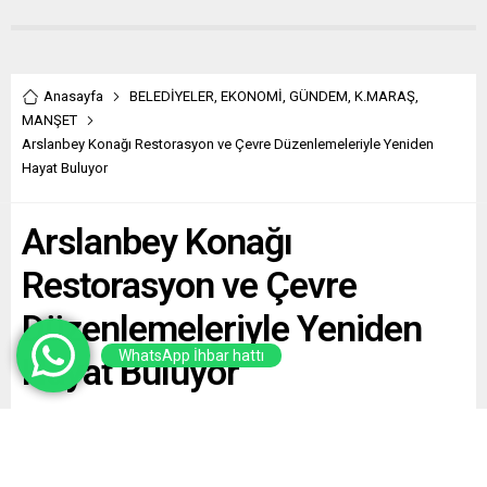
Anasayfa
BELEDİYELER
,
EKONOMİ
,
GÜNDEM
,
K.MARAŞ
,
MANŞET
Arslanbey Konağı Restorasyon ve Çevre Düzenlemeleriyle Yeniden
Hayat Buluyor
Arslanbey Konağı
Restorasyon ve Çevre
Düzenlemeleriyle Yeniden
WhatsApp İhbar hattı
Hayat Buluyor
Paylaş
Tweetle
Gönder