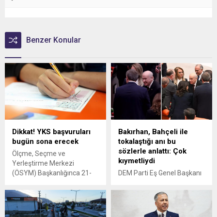
Benzer Konular
Dikkat! YKS başvuruları
Bakırhan, Bahçeli ile
bugün sona erecek
tokalaştığı anı bu
sözlerle anlattı: Çok
Ölçme, Seçme ve
kıymetliydi
Yerleştirme Merkezi
(ÖSYM) Başkanlığınca 21-
DEM Parti Eş Genel Başkanı
22 Haziran'da yapılacak
Tuncer Bakırhan, MHP Lideri
2025 Yükseköğretim
Devlet Bahçeli ile TBMM
Kurumları Sınavı (2025-YKS)
Genel Kurulu'nda tokalaştığı
başvuruları bugün 23.59'da
görüntüyle ilgili konuştu.