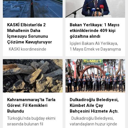
sona erecek.
Bakırhan, "Bahçeli'yi
karşımda görünce şaşırdım.
Bahçeli'nin söyledikleri çok
kıymetliydi. Cumhurbaşkanı
KASKİ Elbistan’da 2
Bakan Yerlikaya: 1 Mayıs
uzun süre bu topa girmedi"
Mahallenin Daha
etkinliklerinde 409 kişi
ifadelerini kullandı.
İçmesuyu Sorununu
gözaltına alındı
Çözüme Kavuşturuyor
İçişleri Bakanı Ali Yerlikaya,
KASKİ koordinesinde
1 Mayıs Emek ve Dayanışma
Elbistan Adnan Menderes
Günü’nde, 78 ilde
Bulvarı’nda 5,5 kilometrelik
düzenlenen etkinliklerde
içmesuyu hattının imalatı
2911 Sayılı Toplantı ve
yoğun bir şekilde sürüyor.
Gösteri Yürüyüşleri
Proje hayata geçtiğinde
Kanunu’na muhalefet
Cumhuriyet ve Orhangazi
nedeniyle 409 kişinin
mahallelerinin içmesuyu
gözaltına alındığını duyurdu.
sorunu kalıcı olarak çözüme
Kahramanmaraş’ta Tarla
Dulkadiroğlu Belediyesi,
kavuşacak.
Görevi: Fil Kemikleri
Kümbet Aile Çay
Kahramanmaraş
Bulundu
Bahçesini Hizmete Açtı.
Büyükşehir Belediyesi, şehir
genelinde modern, güvenli
Türkoğlu'nda buğday ekimi
Dulkadiroğlu Belediyesi,
ve uzun ömürlü altyapı
sırasında bulunan fil
vatandaşların huzur içinde