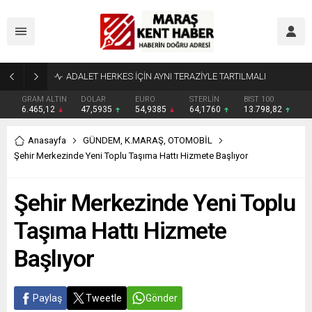
Tahliye Kararı Sonrası Kahramanmaraş’ta Tek Soru: Diğerleri neden İçeride?
GRAM ALTIN
DOLAR
EURO
STERLİN
BIST 100
6.465,12
47,5935
54,9385
64,1760
13.798,82
Anasayfa
GÜNDEM
,
K.MARAŞ
,
OTOMOBİL
Şehir Merkezinde Yeni Toplu Taşıma Hattı Hizmete Başlıyor
Şehir Merkezinde Yeni Toplu
Taşıma Hattı Hizmete
Başlıyor
Paylaş
Tweetle
Gönder