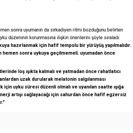
R
emen sonra uyumanın da sirkadiyen ritmi bozduğunu belirten
u düzeninin korunmasına ilişkin önerilerini şöyle sıraladı:
uya hazırlanmak için hafif tempolu bir yürüyüş yapılmalıdır.
en hemen sonra uykuya geçilmemeli. uyumadan önce
lerinde loş ışıkta kalmalı ve yatmadan önce rahatlatıcı
ranlardan uzak durularak melatonin salgılanması
 için uyku süresi düzenli olmalı ve uyanılan saatte ışığa
nerji artışı sağlayacağı için sahurdan önce hafif egzersiz
r.”