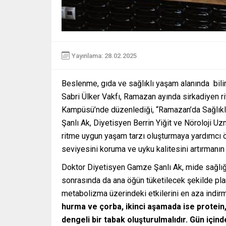
Yayınlama: 28.02.2025
Beslenme, gıda ve sağlıklı yaşam alanında bili
Sabri Ülker Vakfı, Ramazan ayında sirkadiyen 
Kampüsü’nde düzenlediği, “Ramazan’da Sağlıklı
Şanlı Ak, Diyetisyen Berrin Yiğit ve Nöroloji
ritme uygun yaşam tarzı oluşturmaya yardımcı ö
seviyesini koruma ve uyku kalitesini artırmanın i
Doktor Diyetisyen Gamze Şanlı Ak, mide sağlığın
sonrasında da ana öğün tüketilecek şekilde plan
metabolizma üzerindeki etkilerini en aza indir
hurma ve çorba, ikinci aşamada ise protein,
dengeli bir tabak oluşturulmalıdır. Gün için