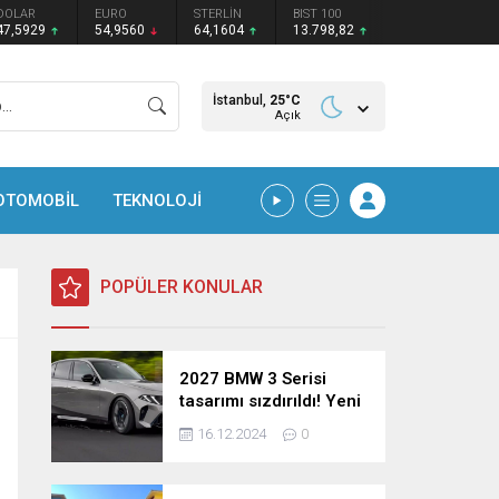
DOLAR
EURO
STERLİN
BIST 100
47,5929
54,9560
64,1604
13.798,82
İstanbul,
25
°C
Açık
OTOMOBİL
TEKNOLOJİ
POPÜLER KONULAR
2027 BMW 3 Serisi
tasarımı sızdırıldı! Yeni
nesil sedan’dan
16.12.2024
0
şaşırtıcı yenilikler!