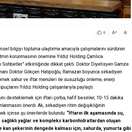
A
A
+
-
0
msel bilgiyi topluma ulaştırma amacıyla çalışmalarını sürdüren
ritmin korunmasının önemine Yıldız Holding Çamlıca
 Sohbetler” etkinliğinde dikkat çekti. Doktor Diyetisyen Gamze
 Uzmanı Doktor Gökçen Hatipoğlu, Ramazan boyunca sirkadiyen
rnek sahur ve iftar menüleri ile susuzluğu önleme, enerji
puçlarını Yıldız Holding çalışanlarıyla paylaştı.
ı desteklemek için iftarı çorba, hafif besinler, 10-15 dakika
lanmasını önerdi. Ak, sirkadiyen ritim değişikliğinin
mek içinse şu önerilerde bulundu:
“İftarın ilk aşamasında su,
 sağlıklı yağlar ve kompleks karbonhidratlardan oluşan
de kan şekerinin dengede kalması için, sahurda, yumurta gibi