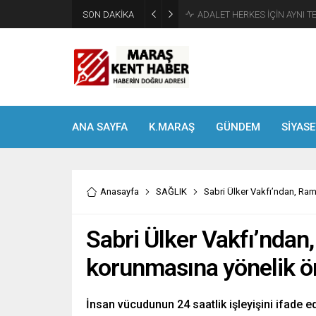
SON DAKİKA
Tahliye Kararı Sonrası Kahra
ANA SAYFA
K.MARAŞ
GÜNDEM
SİYASE
Anasayfa
SAĞLIK
Sabri Ülker Vakfı’ndan, Ram
Sabri Ülker Vakfı’ndan
korunmasına yönelik ön
İnsan vücudunun 24 saatlik işleyişini ifade 