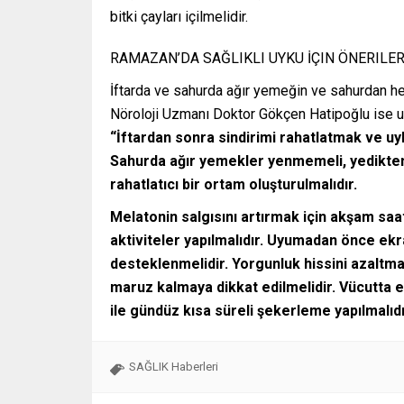
bitki çayları içilmelidir.
RAMAZAN’DA SAĞLIKLI UYKU İÇIN ÖNERILE
İftarda ve sahurda ağır yemeğin ve sahurdan h
Nöroloji Uzmanı Doktor Gökçen Hatipoğlu ise uyk
“İftardan sonra sindirimi rahatlatmak ve uyk
Sahurda ağır yemekler yenmemeli, yedikt
rahatlatıcı bir ortam oluşturulmalıdır.
Melatonin salgısını artırmak için akşam saat
aktiviteler yapılmalıdır. Uyumadan önce ek
desteklenmelidir. Yorgunluk hissini azaltmak
maruz kalmaya dikkat edilmelidir. Vücutta e
ile gündüz kısa süreli şekerleme yapılmalıdı
SAĞLIK Haberleri