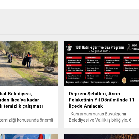
bat Belediyesi,
Deprem Şehitleri, Asrın
ndan Ilıca’ya kadar
Felaketinin Yıl Dönümünde 11
ı temizlik çalışması
İlçede Anılacak
Kahramanmaraş Büyükşehir
emizliği konusunda önemli
Belediyesi ve Valilik iş birliğiyle, 6
şmaya daha imza atan
Şubat depremlerinin ikinci yıl
at Belediyesi Çevre
dönümünde düzenlenecek
ve Kontrol Müdürlüğü
programlarla deprem şehitleri yâd