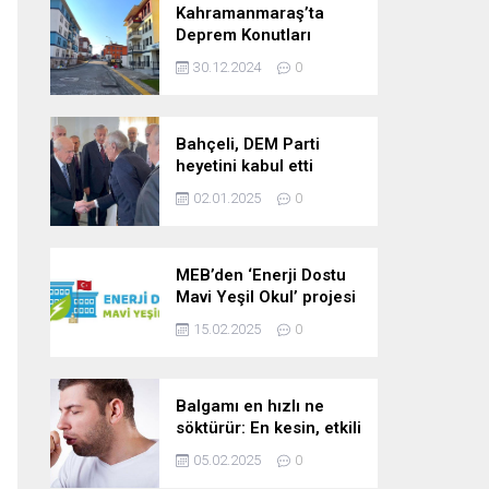
Kahramanmaraş’ta
Deprem Konutları
2025’te Teslim Edilecek
30.12.2024
0
Bahçeli, DEM Parti
heyetini kabul etti
02.01.2025
0
MEB’den ‘Enerji Dostu
Mavi Yeşil Okul’ projesi
15.02.2025
0
Balgamı en hızlı ne
söktürür: En kesin, etkili
ve çabuk balgam
05.02.2025
0
söktürücü kür!