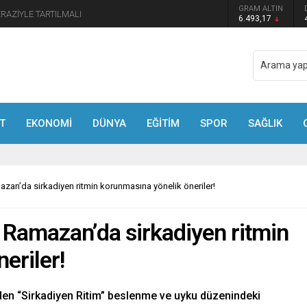
GRAM ALTIN
manmaraş’ta Tek Soru: Diğerleri neden İçeride?
6.493,17
T
EKONOMİ
DÜNYA
EĞİTİM
SPOR
SAĞLIK
azan’da sirkadiyen ritmin korunmasına yönelik öneriler!
, Ramazan’da sirkadiyen ritmin
eriler!
eden “Sirkadiyen Ritim” beslenme ve uyku düzenindeki