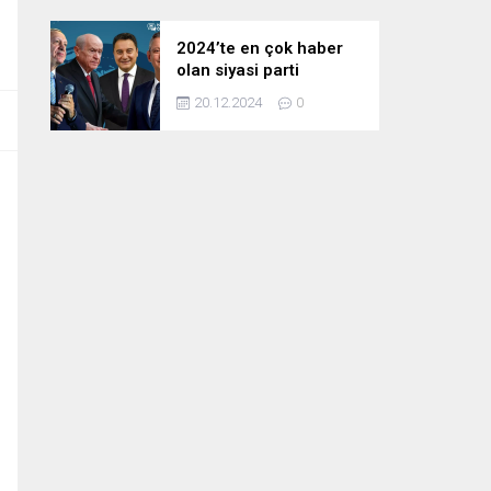
2024’te en çok haber
olan siyasi parti
liderleri! Zirvedeki isim
20.12.2024
0
fark attı