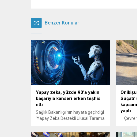
Benzer Konular
Yapay zeka, yüzde 90’a yakın
Onikişu
başarıyla kanseri erken teşhis
Suçatı’
etti
kapsaml
yaptı
Sağlık Bakanlığı'nın hayata geçirdiği
'Yapay Zeka Destekli Ulusal Tarama
Çevre t
Mamografisi Raporlama Sistemi',
bir çalı
son 1 yılda, 1 milyonu aşkın
Onikişub
görüntüyü mercek altına aldı. Yapay
Koruma 