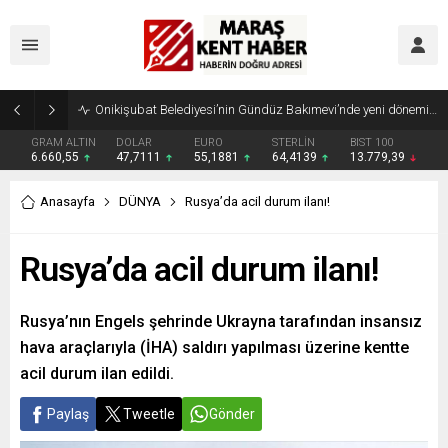
Geleneksel Ağustos Fuarı’nda Madrigal Coşkusu
GRAM ALTIN
DOLAR
EURO
STERLİN
BIST 100
6.660,55
47,7111
55,1881
64,4139
13.779,39
Anasayfa
DÜNYA
Rusya’da acil durum ilanı!
Rusya’da acil durum ilanı!
Rusya’nın Engels şehrinde Ukrayna tarafından insansız
hava araçlarıyla (İHA) saldırı yapılması üzerine kentte
acil durum ilan edildi.
Paylaş
Tweetle
Gönder