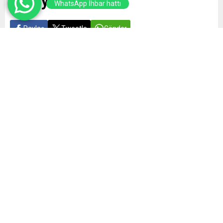
İlerliyor
WhatsApp İhbar hattı
Paylaş
Tweetle
Gönder
Yayınlama: 27.03.2025
A
A
+
-
0