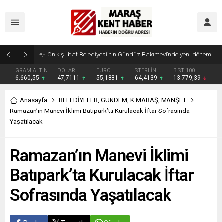
Geleneksel Ağustos Fuarı’nda Madrigal Coşkusu
GRAM ALTIN
DOLAR
EURO
STERLİN
BIST 100
6.660,55
47,7111
55,1881
64,4139
13.779,39
Anasayfa
BELEDİYELER
,
GÜNDEM
,
K.MARAŞ
,
MANŞET
Ramazan’ın Manevi İklimi Batıpark’ta Kurulacak İftar Sofrasında
Yaşatılacak
Ramazan’ın Manevi İklimi
Batıpark’ta Kurulacak İftar
Sofrasında Yaşatılacak