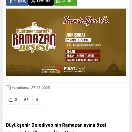
Paylaş
Tweetle
Gönder
Yayınlama: 27.03.2025
A
A
+
-
0
Büyükşehir Belediyesinin Ramazan ayına özel