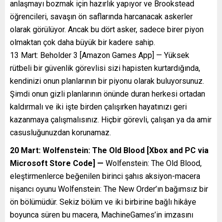
anlaşmayı bozmak için hazırlık yapıyor ve Brookstead
öğrencileri, savaşın ön saflarında harcanacak askerler
olarak görülüyor. Ancak bu dört asker, sadece birer piyon
olmaktan çok daha büyük bir kadere sahip.
13 Mart: Beholder 3 [Amazon Games App] — Yüksek
rütbeli bir güvenlik görevlisi sizi hapisten kurtardığında,
kendinizi onun planlarının bir piyonu olarak buluyorsunuz.
Şimdi onun gizli planlarının önünde duran herkesi ortadan
kaldırmalı ve iki işte birden çalışırken hayatınızı geri
kazanmaya çalışmalısınız. Hiçbir görevli, çalışan ya da amir
casusluğunuzdan korunamaz.
20 Mart: Wolfenstein: The Old Blood [Xbox and PC via
Microsoft Store Code] —
Wolfenstein: The Old Blood,
eleştirmenlerce beğenilen birinci şahıs aksiyon-macera
nişancı oyunu Wolfenstein: The New Order’ın bağımsız bir
ön bölümüdür. Sekiz bölüm ve iki birbirine bağlı hikâye
boyunca süren bu macera, MachineGames’in imzasını