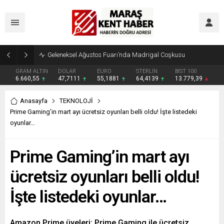
Geleneksel Ağustos Fuarı’nda Madrigal Coşkusu
GRAM ALTIN
DOLAR
EURO
STERLİN
BIST 100
6.660,55
47,7111
55,1881
64,4139
13.779,39
Anasayfa
TEKNOLOJİ
Prime Gaming’in mart ayı ücretsiz oyunları belli oldu! İşte listedeki
oyunlar…
Prime Gaming’in mart ayı
ücretsiz oyunları belli oldu!
İşte listedeki oyunlar…
Amazon Prime üyeleri; Prime Gaming ile ücretsiz