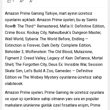
A
A
+
-
1
Amazon Prime Gaming Türkiye, mart ayının ücretsiz
oyunlarını açıkladı. Amazon Prime üyeleri, bu ay Saints
Row®: The Third™ Remastered, Mafia II: Definitive Edition,
Crime Boss: Rockay City, Naheulbeuk’s Dungeon Master,
Wall World, Syberia: The World Before, Endling —
Extinction is Forever, Dark Deity: Complete Edition,
Beholder 3, Wolfenstein: The Old Blood, Mutazione,
Figment 2: Creed Valley, Legacy of Kain: Defiance, Mortal
Shell, The Forgotten City, Deus Ex: Invisible War, Session:
Skate Sim, Let’s Build A Zoo, Gamedec — Definitive
Edition ve The Wisbey Mystery oyunlarına ücretsiz sahip
olabilecek.
Amazon Prime üyeleri; Prime Gaming ile ücretsiz oyunlara
ve oyun içi içeriklere sahip olmanın yanı sıra en popüler
markaların ürünlerine günlük özel fırsatlara erişim, Prime