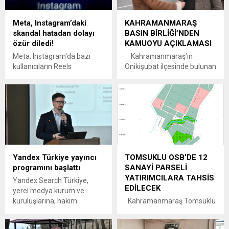
Meta, Instagram’daki
KAHRAMANMARAŞ
skandal hatadan dolayı
BASIN BİRLİĞİ’NDEN
özür diledi!
KAMUOYU AÇIKLAMASI
Meta, Instagram'da bazı
Kahramanmaraş’ın
kullanıcıların Reels
Onikişubat ilçesinde bulunan
akışlarında şiddet ve grafik
Ayser Çalık Ortaokulu’nda
içerikler görmesine neden
meydana gelen elim
olan bir hatayı düzelttiğini ve
saldırının ardından,
bu hata için özür dilediğini
kamuoyunu yanıltıcı nitelikte
açıkladı.
sosyal medya
hesaplarından bilgi yaydığı
tespit edilen T. Adıyaman ve
oğlu E. Adıyaman’ın adli
Yandex Türkiye yayıncı
TOMSUKLU OSB’DE 12
makamlarca tutuklanması,
programını başlattı
SANAYİ PARSELİ
doğru bilginin korunması ve
YATIRIMCILARA TAHSİS
adaletin tesisi adına önemli
Yandex Search Türkiye,
EDİLECEK
bir gelişmedir. Toplumun
yerel medya kurum ve
doğru, tarafsız ve güvenilir
kuruluşlarına, hakim
Kahramanmaraş Tomsuklu
bilgiye...
platformların dışında
Organize Sanayi
alternatif bir trafik kaynağı
Bölgesi’nde toplam 670 bin