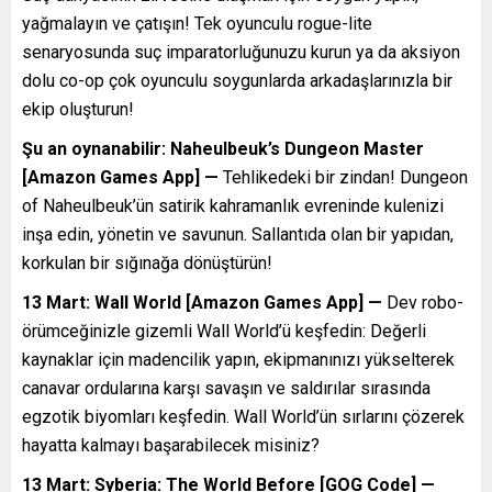
yağmalayın ve çatışın! Tek oyunculu rogue-lite
senaryosunda suç imparatorluğunuzu kurun ya da aksiyon
dolu co-op çok oyunculu soygunlarda arkadaşlarınızla bir
ekip oluşturun!
Şu an oynanabilir: Naheulbeuk’s Dungeon Master
[Amazon Games App] —
Tehlikedeki bir zindan! Dungeon
of Naheulbeuk’ün satirik kahramanlık evreninde kulenizi
inşa edin, yönetin ve savunun. Sallantıda olan bir yapıdan,
korkulan bir sığınağa dönüştürün!
13 Mart: Wall World [Amazon Games App] —
Dev robo-
örümceğinizle gizemli Wall World’ü keşfedin: Değerli
kaynaklar için madencilik yapın, ekipmanınızı yükselterek
canavar ordularına karşı savaşın ve saldırılar sırasında
egzotik biyomları keşfedin. Wall World’ün sırlarını çözerek
hayatta kalmayı başarabilecek misiniz?
13 Mart: Syberia: The World Before [GOG Code] —