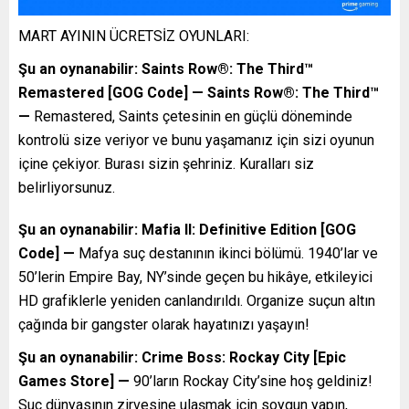
MART AYININ ÜCRETSİZ OYUNLARI:
Şu an oynanabilir: Saints Row®: The Third™
Remastered [GOG Code] — Saints Row®: The Third™
—
Remastered, Saints çetesinin en güçlü döneminde
kontrolü size veriyor ve bunu yaşamanız için sizi oyunun
içine çekiyor. Burası sizin şehriniz. Kuralları siz
belirliyorsunuz.
Şu an oynanabilir: Mafia II: Definitive Edition [GOG
Code] —
Mafya suç destanının ikinci bölümü. 1940’lar ve
50’lerin Empire Bay, NY’sinde geçen bu hikâye, etkileyici
HD grafiklerle yeniden canlandırıldı. Organize suçun altın
çağında bir gangster olarak hayatınızı yaşayın!
Şu an oynanabilir: Crime Boss: Rockay City [Epic
Games Store] —
90’ların Rockay City’sine hoş geldiniz!
Suç dünyasının zirvesine ulaşmak için soygun yapın,