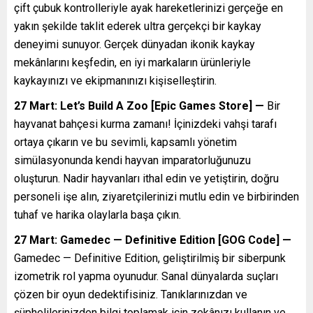
çift çubuk kontrolleriyle ayak hareketlerinizi gerçeğe en
yakın şekilde taklit ederek ultra gerçekçi bir kaykay
deneyimi sunuyor. Gerçek dünyadan ikonik kaykay
mekânlarını keşfedin, en iyi markaların ürünleriyle
kaykayınızı ve ekipmanınızı kişiselleştirin.
27 Mart: Let’s Build A Zoo [Epic Games Store] —
Bir
hayvanat bahçesi kurma zamanı! İçinizdeki vahşi tarafı
ortaya çıkarın ve bu sevimli, kapsamlı yönetim
simülasyonunda kendi hayvan imparatorluğunuzu
oluşturun. Nadir hayvanları ithal edin ve yetiştirin, doğru
personeli işe alın, ziyaretçilerinizi mutlu edin ve birbirinden
tuhaf ve harika olaylarla başa çıkın.
27 Mart: Gamedec — Definitive Edition [GOG Code] —
Gamedec — Definitive Edition, geliştirilmiş bir siberpunk
izometrik rol yapma oyunudur. Sanal dünyalarda suçları
çözen bir oyun dedektifisiniz. Tanıklarınızdan ve
şüphelilerinizden bilgi toplamak için zekânızı kullanın ve