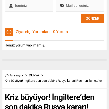
mesire alanına
vesilesiyle İSKUR Holding
dönüştürülüyor. Bölge
Yönetim Kurulu Başkanı
halkının taleplerine kayıtsız
Abdulkadir...
kalmayan Onikişubat
Belediye Başkanı...
Ziyaretçi Yorumları - 0 Yorum
Henüz yorum yapılmamış.
Anasayfa
DÜNYA
Kriz büyüyor! İngiltere’den son dakika Rusya kararı! Resmen ilan ettiler
Kriz büyüyor! İngiltere’den
son dakika Rusya kararı!