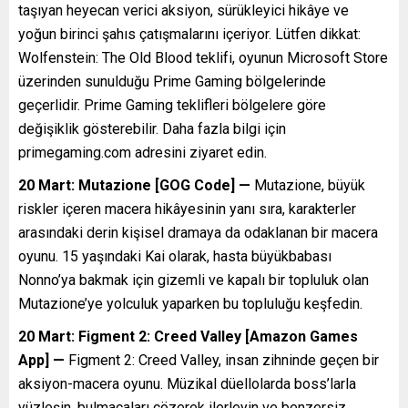
taşıyan heyecan verici aksiyon, sürükleyici hikâye ve
yoğun birinci şahıs çatışmalarını içeriyor. Lütfen dikkat:
Wolfenstein: The Old Blood teklifi, oyunun Microsoft Store
üzerinden sunulduğu Prime Gaming bölgelerinde
geçerlidir. Prime Gaming teklifleri bölgelere göre
değişiklik gösterebilir. Daha fazla bilgi için
primegaming.com adresini ziyaret edin.
20 Mart: Mutazione [GOG Code] —
Mutazione, büyük
riskler içeren macera hikâyesinin yanı sıra, karakterler
arasındaki derin kişisel dramaya da odaklanan bir macera
oyunu. 15 yaşındaki Kai olarak, hasta büyükbabası
Nonno’ya bakmak için gizemli ve kapalı bir topluluk olan
Mutazione’ye yolculuk yaparken bu topluluğu keşfedin.
20 Mart: Figment 2: Creed Valley [Amazon Games
App] —
Figment 2: Creed Valley, insan zihninde geçen bir
aksiyon-macera oyunu. Müzikal düellolarda boss’larla
yüzleşin, bulmacaları çözerek ilerleyin ve benzersiz