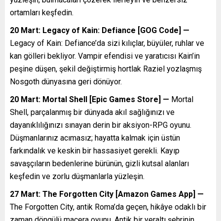
ortamları keşfedin.
20 Mart: Legacy of Kain: Defiance [GOG Code] —
Legacy of Kain: Defiance’da sizi kılıçlar, büyüler, ruhlar ve
kan gölleri bekliyor. Vampir efendisi ve yaratıcısı Kain’in
peşine düşen, şekil değiştirmiş hortlak Raziel yozlaşmış
Nosgoth dünyasına geri dönüyor.
20 Mart: Mortal Shell [Epic Games Store] —
Mortal
Shell, parçalanmış bir dünyada akıl sağlığınızı ve
dayanıklılığınızı sınayan derin bir aksiyon-RPG oyunu.
Düşmanlarınız acımasız; hayatta kalmak için üstün
farkındalık ve keskin bir hassasiyet gerekli. Kayıp
savaşçıların bedenlerine bürünün, gizli kutsal alanları
keşfedin ve zorlu düşmanlarla yüzleşin.
27 Mart: The Forgotten City [Amazon Games App] —
The Forgotten City, antik Roma’da geçen, hikâye odaklı bir
zaman döngülü macera oyunu. Antik bir yeraltı şehrinin