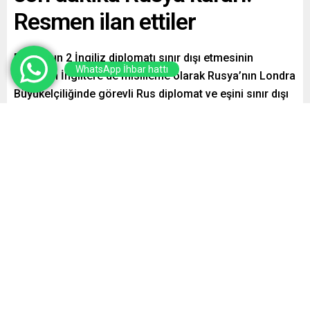
Resmen ilan ettiler
Rusya’nın 2 İngiliz diplomatı sınır dışı etmesinin
WhatsApp İhbar hattı
ardından İngiltere de misilleme olarak Rusya’nın Londra
Büyükelçiliğinde görevli Rus diplomat ve eşini sınır dışı
ettiğini açıkladı.
Paylaş
Tweetle
Gönder