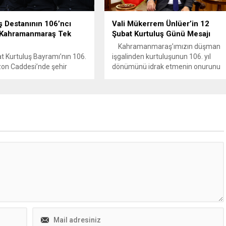
destek olmak amacıyla ÖNDER
Genel...
ş Destanının 106’ncı
Vali Mükerrem Ünlüer’in 12
a Kahramanmaraş Tek
Şubat Kurtuluş Günü Mesajı
Kahramanmaraş’ımızın düşman
 Kurtuluş Bayramı’nın 106.
işgalinden kurtuluşunun 106. yıl
bzon Caddesi’nde şehir
dönümünü idrak etmenin onurunu
ü ve binlerce vatandaşın
ve gururunu yaşıyoruz. Bu anlamlı
la büyük bir coşku ve
gün, “Hür yaşadım, hür yaşarım”
kutlandı. Başkan Görgel,
diyerek esareti reddeden bir şehrin,
ahallelerde çalan davullar,
inancıyla, cesaretiyle ve sarsılmaz
 yürüyen çeteler, nesilden
iradesiyle yazdığı şanlı bir destanın
tarılan hatıralar; kurtuluşun
adıdır. 12 Şubat 1920, yokluklar
bir miras olduğunu
içinde var olmayı başaran, vatanını
aya devam ediyor.
namus bilen bir...
nmaraş, tarih boyunca
bi bugün de inancıyla,...