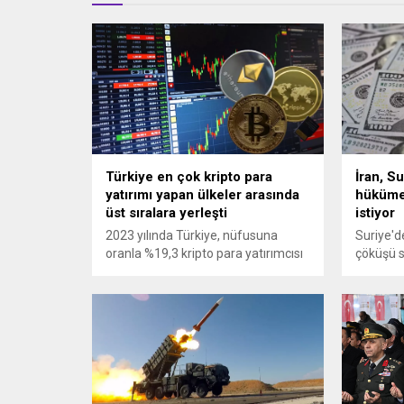
Türkiye en çok kripto para
İran, Su
yatırımı yapan ülkeler arasında
hükümet
üst sıralara yerleşti
istiyor
2023 yılında Türkiye, nüfusuna
Suriye'd
oranla %19,3 kripto para yatırımcısı
çöküşü s
ile dünyada 3. sırada yer alıyor.
İran, Su
Kripto para ekosistemine yatırım
kendiler
yapan global kişi sayısının 420
ödemesin
milyondan 562 milyona yükselmesi
açıklama
bekleniyor.
İran'ın S
alacakla
denildi.