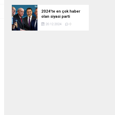
2024’te en çok haber
olan siyasi parti
liderleri! Zirvedeki isim
20.12.2024
0
fark attı