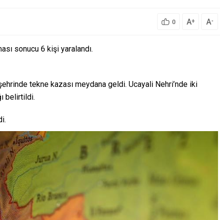
A
A
+
-
0
ası sonucu 6 kişi yaralandı.
şehrinde tekne kazası meydana geldi. Ucayali Nehri’nde iki
belirtildi.
i.