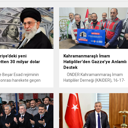
riye’deki yeni
Kahramanmaraşlı İmam
ten 30 milyar dolar
Hatipliler’den Gazze’ye Anlamlı
Destek
e Beşar Esad rejiminin
ÖNDER Kahramanmaraş İmam
onrası harekete geçen
Hatipliler Derneği (KAİDER), 16-17-
riye'deki yeni hükümetin
18 Ekim tarihlerinde düzenlediği
ine 30 milyar dolar
hayır çarşısı ile hem
i istiyor. Yapılan
Kahramanmaraşlı hayırseverleri bir
da "Hükümet değişse bile
araya getirdi hem de mazlum
uriye üzerindeki
coğrafyalara umut taşıdı. Üç gün
rından vazgeçilmeyecek"
süren etkinlikte elde edilen gelirlerin
bir kısmı, Gazze’de zor şartlarda
yaşam mücadelesi veren insanlara