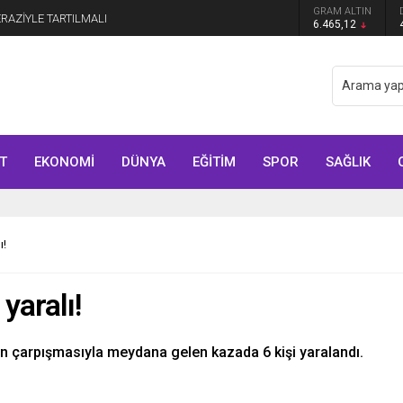
GRAM ALTIN
manmaraş’ta Tek Soru: Diğerleri neden İçeride?
6.465,12
T
EKONOMİ
DÜNYA
EĞİTİM
SPOR
SAĞLIK
ı!
yaralı!
in çarpışmasıyla meydana gelen kazada 6 kişi yaralandı.