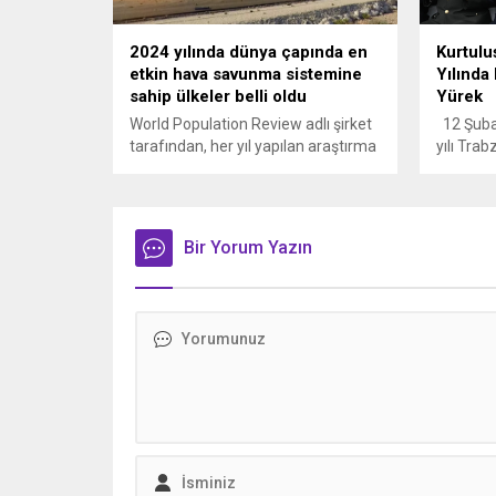
2024 yılında dünya çapında en
Kurtulu
etkin hava savunma sistemine
Yılınd
sahip ülkeler belli oldu
Yürek
World Population Review adlı şirket
12 Şubat
tarafından, her yıl yapılan araştırma
yılı Tra
sonrasında, ülkelerin hava savunma
protokol
sistemi bütçeleri, gelişmiş
katılımıy
teknolojileri, hava tehditlerini daha
gururla 
hızlı algılama, analiz etme ve
“Bugün m
Bir Yorum Yazın
karşılık vermelerine göre dünyanın
coşkuyla
en güçlü hava savunma sistemine
nesile ak
sahip ülkeler listesi belirleniyor.
yaşayan 
2024 yılı için hazırlanan son listede
haykırm
Türkiye'nin yeri dikkati çekti.
Kahrama
olduğu gi