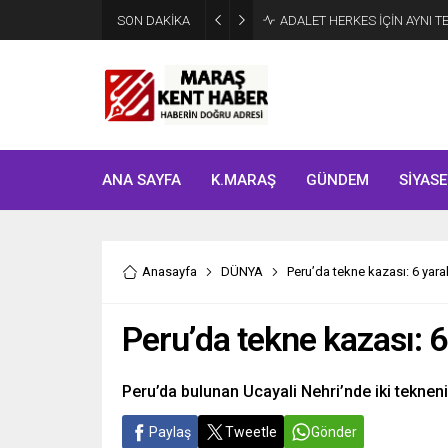
SON DAKİKA
Tahliye Kararı Sonrası Kahra
ANA SAYFA
K.MARAŞ
GÜNDEM
SİYASE
Anasayfa
DÜNYA
Peru’da tekne kazası: 6 yaral
Peru’da tekne kazası: 6 
Peru’da bulunan Ucayali Nehri’nde iki teknen
Paylaş
Tweetle
Gönder