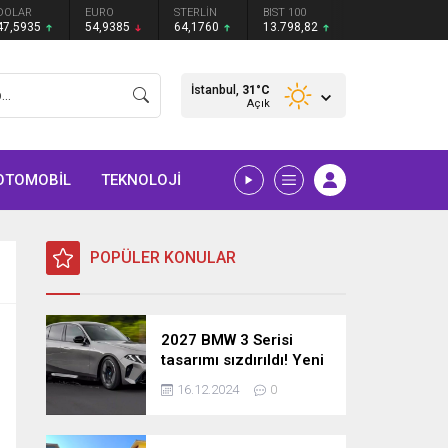
DOLAR
EURO
STERLİN
BIST 100
47,5935
54,9385
64,1760
13.798,82
İstanbul,
31
°C
Açık
OTOMOBİL
TEKNOLOJİ
POPÜLER KONULAR
2027 BMW 3 Serisi
tasarımı sızdırıldı! Yeni
nesil sedan’dan
16.12.2024
0
şaşırtıcı yenilikler!