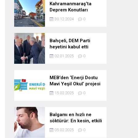
Kahramanmaraş’ta
Deprem Konutları
2025’te Teslim Edilecek
30.12.2024
0
Bahçeli, DEM Parti
heyetini kabul etti
02.01.2025
0
MEB’den ‘Enerji Dostu
Mavi Yeşil Okul’ projesi
15.02.2025
0
Balgamı en hızlı ne
söktürür: En kesin, etkili
ve çabuk balgam
05.02.2025
0
söktürücü kür!