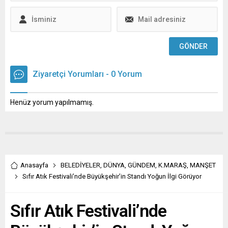
bayramını tebrik etti. AK
Parti Kahramanmaraş İl
Başkanı M.Burak Gül,
Ramazan Bayramı
dolayısıyla mesaj yayımladı.
Ramazan ayının, manevi
atmosferiyle gönülleri
Ziyaretçi Yorumları - 0 Yorum
huzurla doldurduğunu...
Henüz yorum yapılmamış.
Anasayfa
BELEDİYELER
,
DÜNYA
,
GÜNDEM
,
K.MARAŞ
,
MANŞET
Sıfır Atık Festivali’nde Büyükşehir’in Standı Yoğun İlgi Görüyor
Sıfır Atık Festivali’nde