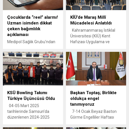
Çocuklarda “reel” alarmı!
KİÜ’de Maraş Millî
Uzman isimden dikkat
Mücadelesi Anlatıldı
çeken bağımlılık
Kahramanmaraş İstiklal
açıklaması
Üniversitesi (KİÜ) Kent
Medipol Sağlık Grubu’ndan
Hafızası Uygulama ve
Klinik Psikolog Pelin Ankay
Araştırma Merkezi (KHUAM)
Kudu, sürekli ekranı
tarafından “Millî
kaydırma alışkanlığının
Mücadelenin İlk Zaferi:
çocuklarda dikkat süresini
Maraş Millî Mücadelesi”
kısalttığı ve dopamin
başlıklı konferans
bağımlılığı riskini artırdığı
düzenlendi. KİÜ İnsan ve
konusunda aileleri uyardı.
Toplum Bilimleri
Fakültesi’nde
KSÜ Bowling Takımı
Başkan Toptaş; Birlikte
gerçekleştirilen ve
Türkiye Üçüncüsü Oldu
oldukça engel
Kahramanmaraş Sütçü
tanımıyoruz
İmam Üniversitesi (KSÜ)
04-05 Mart 2025
Tarih Bölümü Öğretim Üyesi
tarihlerinde Samsun’da
7-14 Ocak Beyaz Baston
Doç. Dr. Cengiz Şavkılı
düzenlenen 2024-2025
Görme Engelliler Haftası
tarafından verilen
Türkiye Üniversite Sporları
dolayısıyla mesaj
konferans, saygı duruşunda
Federasyonu UNİLİG
yayımlayan Onikişubat