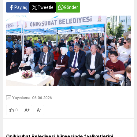
Paylaş
Tweetle
Gönder
Yayınlama: 06.06.2026
A
A
+
-
0
Onikişubat Belediyesi bünyesinde faaliyetlerini