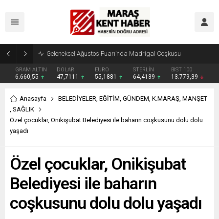
Geleneksel Ağustos Fuarı’nda Madrigal Coşkusu
GRAM ALTIN
DOLAR
EURO
STERLİN
BIST 100
6.660,55
47,7111
55,1881
64,4139
13.779,39
Anasayfa
BELEDİYELER
,
EĞİTİM
,
GÜNDEM
,
K.MARAŞ
,
MANŞET
,
SAĞLIK
Özel çocuklar, Onikişubat Belediyesi ile baharın coşkusunu dolu dolu
yaşadı
Özel çocuklar, Onikişubat
Belediyesi ile baharın
coşkusunu dolu dolu yaşadı