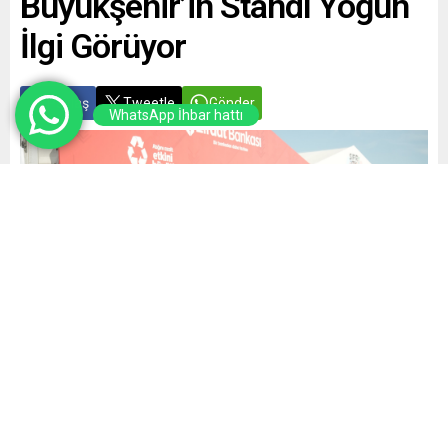
Büyükşehir’in Standı Yoğun
İlgi Görüyor
Paylaş
Tweetle
Gönder
WhatsApp İhbar hattı
Yayınlama: 06.06.2026
A
A
+
-
0