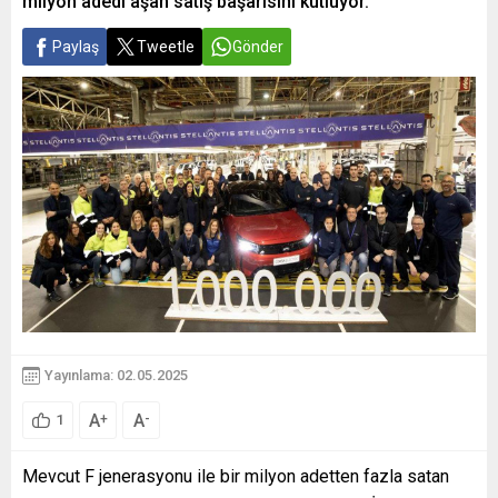
milyon adedi aşan satış başarısını kutluyor.
Paylaş
Tweetle
Gönder
Yayınlama: 02.05.2025
A
A
+
-
1
Mevcut F jenerasyonu ile bir milyon adetten fazla satan