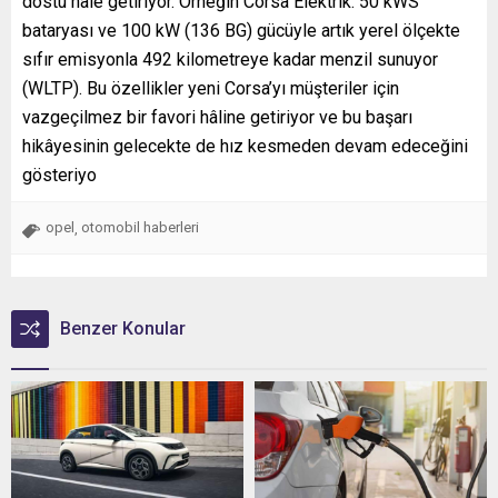
dostu hâle getiriyor. Örneğin Corsa Elektrik: 50 kWS
bataryası ve 100 kW (136 BG) gücüyle artık yerel ölçekte
sıfır emisyonla 492 kilometreye kadar menzil sunuyor
(WLTP). Bu özellikler yeni Corsa’yı müşteriler için
vazgeçilmez bir favori hâline getiriyor ve bu başarı
hikâyesinin gelecekte de hız kesmeden devam edeceğini
gösteriyo
opel
otomobil haberleri
,
Benzer Konular