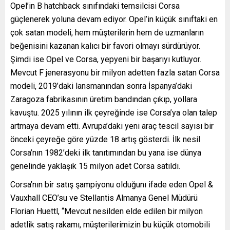
Opel’in B hatchback sınıfındaki temsilcisi Corsa
güçlenerek yoluna devam ediyor. Opel’in küçük sınıftaki en
çok satan modeli, hem müşterilerin hem de uzmanların
beğenisini kazanan kalıcı bir favori olmayı sürdürüyor.
Şimdi ise Opel ve Corsa, yepyeni bir başarıyı kutluyor.
Mevcut F jenerasyonu bir milyon adetten fazla satan Corsa
modeli, 2019’daki lansmanından sonra İspanya’daki
Zaragoza fabrikasının üretim bandından çıkıp, yollara
kavuştu. 2025 yılının ilk çeyreğinde ise Corsa’ya olan talep
artmaya devam etti. Avrupa’daki yeni araç tescil sayısı bir
önceki çeyreğe göre yüzde 18 artış gösterdi. İlk nesil
Corsa’nın 1982’deki ilk tanıtımından bu yana ise dünya
genelinde yaklaşık 15 milyon adet Corsa satıldı.
Corsa’nın bir satış şampiyonu olduğunı ifade eden Opel &
Vauxhall CEO’su ve Stellantis Almanya Genel Müdürü
Florian Huettl, “Mevcut nesilden elde edilen bir milyon
adetlik satış rakamı, müşterilerimizin bu küçük otomobili