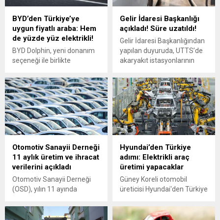
BYD’den Türkiye’ye
Gelir İdaresi Başkanlığı
uygun fiyatlı araba: Hem
açıkladı! Süre uzatıldı!
de yüzde yüz elektrikli!
Gelir İdaresi Başkanlığından
BYD Dolphin, yeni donanım
yapılan duyuruda, UTTS’de
seçeneği ile birlikte
akaryakıt istasyonlarının
Türkiye'de 1 milyon 295 bin
donanım montaj süreleri 2
TL'den satışa çıkıyor. Yüzde
Haziran 2025’e, taşıt
yüz elektrikli olan bu
sahiplerinin taşıt tanıma
otomobil, Nisan ayında BYD
birimi montaj süreleri ise 30
satış noktalarında alıcılarıyla
Haziran 2025’e kadar
buluşacak. İşte detaylar...
uzatıldığını açıklandı.
Otomotiv Sanayii Derneği
Hyundai’den Türkiye
11 aylık üretim ve ihracat
adımı: Elektrikli araç
verilerini açıkladı
üretimi yapacaklar
Otomotiv Sanayii Derneği
Güney Koreli otomobil
(OSD), yılın 11 ayında
üreticisi Hyundai'den Türkiye
otomotiv üretiminin geçen
adımı geldi. İzmit'te elektrikli
yılın aynı dönemine göre
otomobil üretimi için
yüzde 8 azalarak 1 milyon
harekete geçildi.