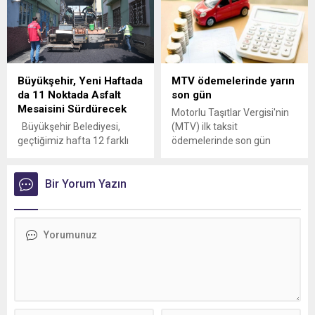
239 bin 944 adet olduğunu
bildirdi.
Büyükşehir, Yeni Haftada
MTV ödemelerinde yarın
da 11 Noktada Asfalt
son gün
Mesaisini Sürdürecek
Motorlu Taşıtlar Vergisi'nin
Büyükşehir Belediyesi,
(MTV) ilk taksit
geçtiğimiz hafta 12 farklı
ödemelerinde son gün
noktada gerçekleştirdiği
yaklaştı! 31 Ocak itibariyle
asfalt seferberliğiyle
sona erecek olan bu
yaklaşık 10 kilometrelik yolu
Bir Yorum Yazın
dönemde, ödemeler vergi
sıcak asfaltla buluşturdu.
daireleri, PTT, banka
Ekipler bu hafta ise
şubeleri ve mobil bankacılık
Dulkadiroğlu, Onikişubat ve
uygulamaları üzerinden
Göksun’da 11 noktada asfalt
yapılabilecek.
serimi yapacak.
Kahramanmaraş
Büyükşehir Belediyesi, şehir
genelinde ulaşım altyapısını
güçlendirmek ve