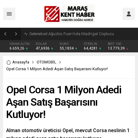
Geleneksel Ağustos Fuarı’nda Madrigal Coşkusu
GRAM ALTIN
DOLAR
EURO
STERLİN
BIST 100
6.659,26
47,6936
55,1834
64,4281
13.779,39
Anasayfa
OTOMOBİL
Opel Corsa 1 Milyon Adedi Aşan Satış Başarısını Kutluyor!
Opel Corsa 1 Milyon Adedi
Aşan Satış Başarısını
Kutluyor!
Alman otomotiv üreticisi Opel, mevcut Corsa neslinin 1