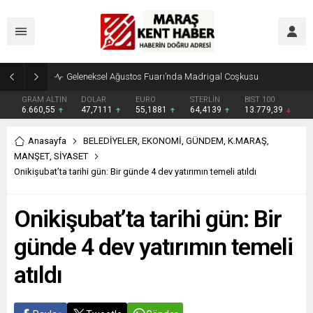
Geleneksel Ağustos Fuarı’nda Madrigal Coşkusu
GRAM ALTIN
DOLAR
EURO
STERLİN
BIST 100
6.660,55
47,7111
55,1881
64,4139
13.779,39
Anasayfa
BELEDİYELER
,
EKONOMİ
,
GÜNDEM
,
K.MARAŞ
,
MANŞET
,
SİYASET
Onikişubat’ta tarihi gün: Bir günde 4 dev yatırımın temeli atıldı
Onikişubat’ta tarihi gün: Bir
günde 4 dev yatırımın temeli
atıldı