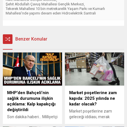
Şehit Abdullah Çavuş Mahallesi Gençlik Merkezi
,
Tekerek Mahallesi 10 bin metrekarelik Yaşam Parkı ve Kumarlı
Mahallesi’nde yapımı devam eden Hidroelektrik Santrali
Benzer Konular
MHP’den Bahçeli’nin
Market poşetlerine zam
sağlık durumuna ilişkin
kapıda: 2025 yılında ne
açıklama: Kalp kapakçığı
kadar olacak?
değiştirildi
Market poşetlerine zam
Son dakika haberi... Milliyetçi
geleceği iddiası, merak
Hareket Partisi (MHP),
konusu oldu. Peki