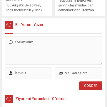
Büyükşehir Belediyesi,
sosyal belediyecilik anlayışı
çalışmalarını da sürdürüyor.
Büyükşehir Belediyesi,
şehrin ulaşımındaki can
doğrultusunda çocuklar ve
Bu kapsamda Yol Yapım,...
şehir merkezinin yüksek
damarlarından Trabzon
gençlere yönelik
kesimleri ve kuzey ilçelerde
Bulvarı’nda yol bakım ve
faaliyetlerini artırarak
etkili olan kar yağışına karşı
onarımlarını sürdürerek
sürdürürken, teknoloji ve...
çalışmalarını durmaksızın
Bir Yorum Yazın
arterde konfor ve güvenliği
sürdürerek kesintisiz ulaşımı
yeniden sağlıyor. Ayrıca
sağlamayı hedefliyor.
peyzaj uygulamalarıyla da
Kahramanmaraş
Trabzon Bulvarı’nda estetik
Büyükşehir Belediyesi, şehir
bir görünüm oluşturuluyor.
merkezinin yüksek
Kahramanmaraş
kesimlerinde ve kuzey
Büyükşehir Belediyesi, şehir
ilçelerde etkisini yeniden
içi ulaşımın en yoğun ve
artıran olumsuz hava
stratejik güzergâhlarından
koşullarıyla mücadelesini
biri olan Trabzon Bulvarı’nda
yoğun bir şekilde sürdürüyor.
kapsamlı bakım, onarım ve...
Afşin, Elbistan, Göksun,
Ekinözü, Nurhak ve...
Ziyaretçi Yorumları - 0 Yorum