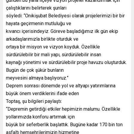
günden bu yana ilçeye vizyon projeler kazandırmak için
çalıştıklarını belirterek şunları
söyledi: “Onikişubat Belediyesi olarak projelerimizi bir bir
hayata geçirmenin mutluluğu ve
kıvancı içerisindeyiz. Göreve başladığımız ilk gün ekip
arkadaşlarımızla birlikte oturduk ve
ortaya bir misyon ve vizyon koyduk. Özellikle
sürdürülebilir bir mali yapı, sürdürülebilir insan
kaynağı yönetimi ve sürdürülebilir proje havuzu oluşturduk.
Bugün de çok şükür bunların
meyvesini almaya başlıyoruz.”
Deprem sonrası dönemde yol ve altyapı yatırımlarına
büyük önem verdiklerini ifade eden
Toptaş, şu bilgileri paylaştı:
“Depremin getirdiği etkiler hepimizin malumu. Özellikle
yollarımızda konforu artırmak için
büyük bir seferberlik başlattık. Bugüne kadar 170 bin ton
asfaltı hemşehrilerimizin hizmetine