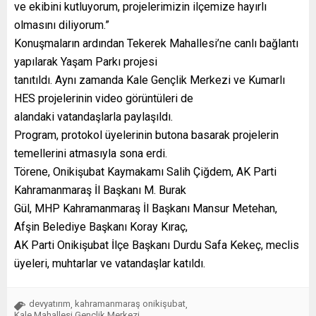
ve ekibini kutluyorum, projelerimizin ilçemize hayırlı
olmasını diliyorum.”
Konuşmaların ardından Tekerek Mahallesi’ne canlı bağlantı
yapılarak Yaşam Parkı projesi
tanıtıldı. Aynı zamanda Kale Gençlik Merkezi ve Kumarlı
HES projelerinin video görüntüleri de
alandaki vatandaşlarla paylaşıldı.
Program, protokol üyelerinin butona basarak projelerin
temellerini atmasıyla sona erdi.
Törene, Onikişubat Kaymakamı Salih Çiğdem, AK Parti
Kahramanmaraş İl Başkanı M. Burak
Gül, MHP Kahramanmaraş İl Başkanı Mansur Metehan,
Afşin Belediye Başkanı Koray Kıraç,
AK Parti Onikişubat İlçe Başkanı Durdu Safa Kekeç, meclis
üyeleri, muhtarlar ve vatandaşlar katıldı.
devyatırım
kahramanmaraş onikişubat
,
,
Kale Mahallesi Gençlik Merkezi
,