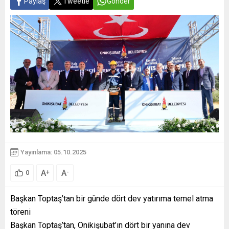
Paylaş
Tweetle
Gönder
Yayınlama: 05.10.2025
A
A
+
-
0
Başkan Toptaş’tan bir günde dört dev yatırıma temel atma
töreni
Başkan Toptaş’tan, Onikişubat’ın dört bir yanına dev