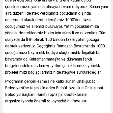
gayret ediyoruz. Üniversiteyi bitirene kadar da bu
çocuklarımızın yanında olmaya devam ediyoruz. Bunun yanı
sıra düzenli destek verdiğimiz çocukların dışında
dönemsel olarak desteklediğimiz 1000’den fazla
çocuğumuz ve ailemiz bulunuyor. Yetim çocuklarımıza
yönelik desteklerimiz bizim için sürekli ve düzenlidir. Tüm
dünyada da İHH olarak 150 binden fazla yetim çocuğa
destek veriyoruz. Geçtiğimiz Ramazan Bayramı’nda 1000
çocuğumuza bayramlık hediye ulaştırmıştık. İnşallah bu
bayramda da Kahramanmaraş’ta ve dünyanın farklı
bölgelerindeki mazlum ve yetim çocuklarımıza yönelik
projelerimizi bağışçılarımızın desteğiyle sürdüreceğiz.”
Programın gerçekleşmesine katkı sunan Onikişubat
Belediyesi’ne teşekkür eden Bülbül, özellikle Onikişubat
Belediye Başkanı Hanifi Toptaş’ın desteklerinin
organizasyonda önemli rol oynadığını ifade etti.