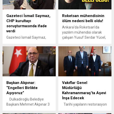
Gazeteci İsmail Saymaz,
Roketsan mühendisinin
CHP kurultayı
ölüm nedeni belli oldu!
soruşturmasında ifade
Ankara'da Roketsan'da
verdi
yazılım mühendisi olarak
Gazeteci İsmail Saymaz,
çalışan Yusuf Serdar Yücel,
Ankara Cumhuriyet
ölü bulunmuştu. Türkiye'nin
Başsavcılığı tarafından
günlerce konuştuğu acı
CHP'nin 38'inci Olağan
haberle ilgili yeni bir gelişme
Kurultayı'nda usulsüzlük
yaşandı. Yücel'in ölüm
yapıldığı iddiasıyla başlatılan
nedeni kesinleşti.
soruşturma kapsamında,
şüpheli olarak ifade verdi.
Başkan Akpınar:
Vakıflar Genel
“Engelleri Birlikte
Müdürlüğü
Aşıyoruz”
Kahramanmaraş’ta Aşevi
İnşa Edecek
Dulkadiroğlu Belediye
Başkanı Mehmet Akpınar 3
Tarihi yapıların restorasyon
Aralık Dünya Engelliler Günü
çalışmalarını incelemek