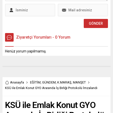
esnafın şehir ekonomisi ve
sosyal hayatındaki önemine
dikkat çeken Başkan
Akpınar, şu ifadeleri kullandı:
“Esnaflarımız, hem yerel
ekonomimizin güç...
Ziyaretçi Yorumları - 0 Yorum
Henüz yorum yapılmamış.
Anasayfa
EĞİTİM
,
GÜNDEM
,
K.MARAŞ
,
MANŞET
KSÜ ile Emlak Konut GYO Arasında İş Birliği Protokolü İmzalandı
KSÜ ile Emlak Konut GYO