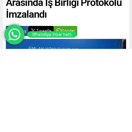
Arasında İş Birliği Protokolü
İmzalandı
Paylaş
Tweetle
Gönder
WhatsApp İhbar hattı
Yayınlama: 17.05.2026
A
A
+
-
0