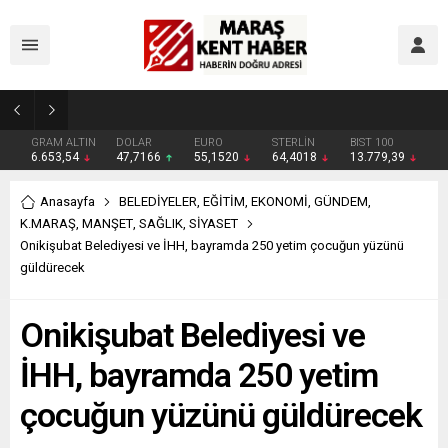
Geleneksel Ağustos Fuarı’nda Madrigal Coşkusu
GRAM ALTIN
DOLAR
EURO
STERLİN
BIST 100
6.653,54
47,7166
55,1520
64,4018
13.779,39
Anasayfa
BELEDİYELER
,
EĞİTİM
,
EKONOMİ
,
GÜNDEM
,
K.MARAŞ
,
MANŞET
,
SAĞLIK
,
SİYASET
Onikişubat Belediyesi ve İHH, bayramda 250 yetim çocuğun yüzünü
güldürecek
Onikişubat Belediyesi ve
İHH, bayramda 250 yetim
çocuğun yüzünü güldürecek