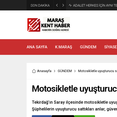
SON DAKİKA
Tahliye Kararı Sonrası Kahra
ANA SAYFA
K.MARAŞ
GÜNDEM
SİYASE
Anasayfa
GÜNDEM
Motosikletle uyuşturucu 
Motosikletle uyuşturuc
Tekirdağ’ın Saray ilçesinde motosikletle uyuşt
Şüphelilerin uyuşturucu sattıkları anlar, güv