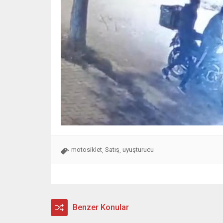
motosiklet
Satış
uyuşturucu
,
,
Benzer Konular