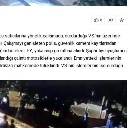
A
A
+
-
0
u satıcılarına yönelik çalışmada, durdurduğu V.S.’nin üzerinde
ndı. Çalışmayı genişleten polis, güvenlik kamera kayıtlarından
ını belirledi. F.Y., yakalanıp gözaltına alındı. Şüpheliyi uyuşturucu
landığı çalıntı motosikletle yakalandı. Emniyetteki işlemlerinin
rıldıkları mahkemede tutuklandı. V.S.’nin işlemlerinin ise sürdüğü