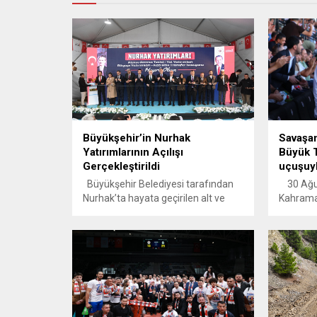
Büyükşehir’in Nurhak
Savaşan
Yatırımlarının Açılışı
Büyük T
Gerçekleştirildi
uçuşuyl
Büyükşehir Belediyesi tarafından
30 Ağus
Nurhak’ta hayata geçirilen alt ve
Kahrama
üstyapı yatırımlarının toplu açılış
anlara s
töreni gerçekleştirildi. Başkan
Belediye
Görgel, “Göreve geldiğimiz günden
Ahir Dağ
bu yana geçen sürede,
başlanan
Nurhak’ımıza bölgesel büyük
itibarıy
projelerle birlikte önemli yatırımlar
büyük Tü
kazandırdık. Nurhak’ın geleceğine
adeta de
katkı sağlayan bu yatırımların
şahitlik