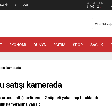
GRAM ALTIN
manmaraş’ta Tek Soru: Diğerleri neden İçeride?
6.465,12
T
EKONOMİ
DÜNYA
EĞİTİM
SPOR
SAĞLIK
satışı kamerada
u satışı kamerada
urucu sattığı belirlenen 2 şüpheli yakalanıp tutuklandı.
enlik kamerasına yansıdı.