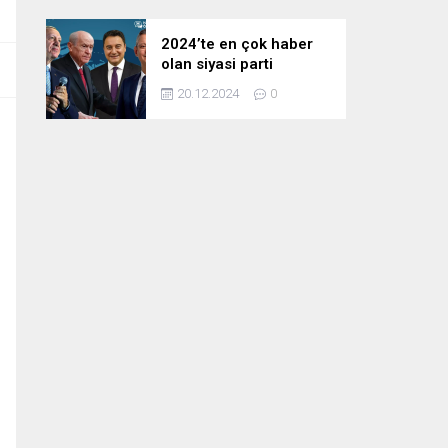
2024’te en çok haber
olan siyasi parti
liderleri! Zirvedeki isim
20.12.2024
0
fark attı