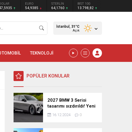
DOLAR
EURO
STERLİN
BIST 100
47,5935
54,9385
64,1760
13.798,82
İstanbul,
31
°C
Açık
OTOMOBİL
TEKNOLOJİ
POPÜLER KONULAR
2027 BMW 3 Serisi
tasarımı sızdırıldı! Yeni
nesil sedan’dan
16.12.2024
0
şaşırtıcı yenilikler!