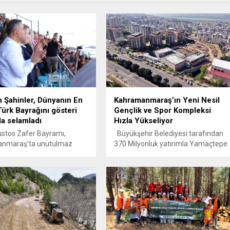
 Şahinler, Dünyanın En
Kahramanmaraş’ın Yeni Nesil
ürk Bayrağını gösteri
Gençlik ve Spor Kompleksi
a selamladı
Hızla Yükseliyor
tos Zafer Bayramı,
Büyükşehir Belediyesi tarafından
nmaraş’ta unutulmaz
370 Milyonluk yatırımla Yamaçtepe
ahne oldu. Onikişubat
Mahallesi’nde hayata geçirilen
si tarafından 19 Mayıs’ta
Kahramanmaraş Gençlik ve Spor
ı’nın zirvesinde yapımına
Merkezi hızla yükseliyor. Gençlerin
 ve 30 Ağustos tarihi
sosyal, kültürel ve sportif
la tamamlanan dünyanın en
ihtiyaçlarına bütüncül bir çözüm
rk bayrağı, gökyüzünde
sunacak proje tamamlandığında
stansı bir buluşmaya
Türkiye’nin önemli tesislerinden biri
 etti. Kahramanmaraş, 30
olacak. Kahramanmaraş