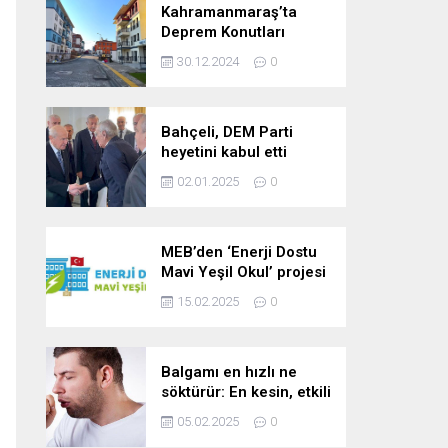
Kahramanmaraş’ta
Deprem Konutları
2025’te Teslim Edilecek
30.12.2024
0
Bahçeli, DEM Parti
heyetini kabul etti
02.01.2025
0
MEB’den ‘Enerji Dostu
Mavi Yeşil Okul’ projesi
15.02.2025
0
Balgamı en hızlı ne
söktürür: En kesin, etkili
ve çabuk balgam
05.02.2025
0
söktürücü kür!