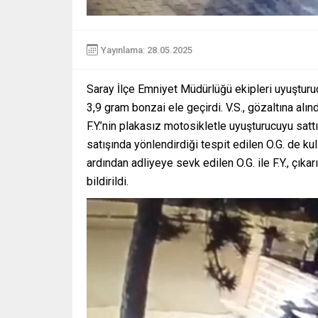
Yayınlama: 28.05.2025
Saray İlçe Emniyet Müdürlüğü ekipleri uyuşturuc
3,9 gram bonzai ele geçirdi. V.S., gözaltına alı
F.Y.’nin plakasız motosikletle uyuşturucuyu sattığ
satışında yönlendirdiği tespit edilen O.G. de kul
ardından adliyeye sevk edilen O.G. ile F.Y., çıka
bildirildi.