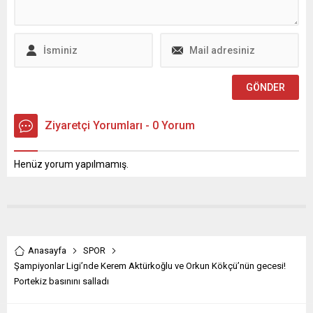
canlandıracak Atatürk Parkı
ve Belediye Sosyal
Tesisleri’nin açılışını da
gerçekleştirdik. Bu...
Ziyaretçi Yorumları - 0 Yorum
Henüz yorum yapılmamış.
Anasayfa
SPOR
Şampiyonlar Ligi’nde Kerem Aktürkoğlu ve Orkun Kökçü’nün gecesi!
Portekiz basınını salladı