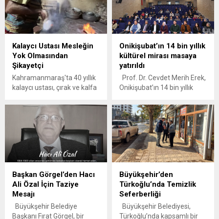
Kalaycı Ustası Mesleğin
Onikişubat’ın 14 bin yıllık
Yok Olmasından
kültürel mirası masaya
Şikayetçi
yatırıldı
Kahramanmaraş'ta 40 yıllık
Prof. Dr. Cevdet Merih Erek,
kalaycı ustası, çırak ve kalfa
Onikişubat’ın 14 bin yıllık
yetişmediği için endişeli.
kültürel mirasını anlattı
Onikişubat Belediyesi,
ilçenin köklü geçmişini,
kültürel zenginliğini ve
arkeolojik mirasını gün
yüzüne çıkarmak amacıyla
anlamlı bir etkinliğe ev
sahipliği yaptı. “Suçatı’ndan
Başkan Görgel’den Hacı
Büyükşehir’den
Kurucaova’ya Onikişubat’ın
Ali Özal İçin Taziye
Türkoğlu’nda Temizlik
Kültürel Mirası” başlıklı
Mesajı
Seferberliği
konferans, Prof. Dr. Cevdet
Merih Erek’in anlatımıyla
Büyükşehir Belediye
Büyükşehir Belediyesi,
Onikişubat Belediyesi
Başkanı Fırat Görgel, bir
Türkoğlu’nda kapsamlı bir