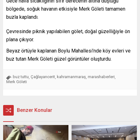
Gece hava sıcaklığının sıfır derecenin altına düştüğü
bölgede, soğuk havanın etkisiyle Merk Göleti tamamen
buzla kaplandı.
Çevresinde piknik yapılabilen gölet, doğal güzelliğiyle ön
plana çıkıyor.
Beyaz örtüyle kaplanan Boylu Mahallesi’nde köy evleri ve
buz tutan Merk Göleti güzel görüntüler oluşturdu.
buz tuttu
Çağlayancerit
kahramanmaraş
marashaberleri
,
,
,
,
Merk Göleti
Benzer Konular