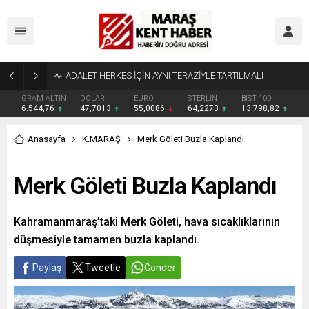
Tahliye Kararı Sonrası Kahramanmaraş’ta Tek Soru: Diğerleri neden İçeride?
GRAM ALTIN
DOLAR
EURO
STERLİN
BIST 100
6.544,76
47,7013
55,0086
64,2273
13.798,82
Anasayfa
K.MARAŞ
Merk Göleti Buzla Kaplandı
Merk Göleti Buzla Kaplandı
Kahramanmaraş’taki Merk Göleti, hava sıcaklıklarının
düşmesiyle tamamen buzla kaplandı.
Paylaş
Tweetle
Gönder