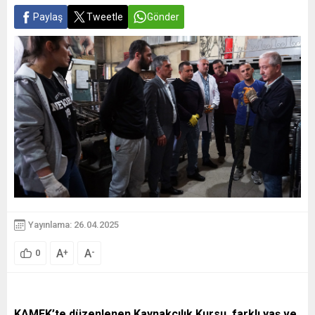
Paylaş
Tweetle
Gönder
Yayınlama: 26.04.2025
A
A
+
-
0
KAMEK’te düzenlenen Kaynakçılık Kursu, farklı yaş ve