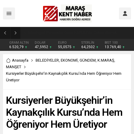
Madrigal, Perşembe Günü KAFUM’da Sahne Alacak
GRAM ALTIN
DOLAR
EURO
STERLİN
BIST 100
6.520,79
47,5952
55,0575
64,2502
13.769,40
Anasayfa
BELEDİYELER
,
EKONOMİ
,
GÜNDEM
,
K.MARAŞ
,
MANŞET
Kursiyerler Büyükşehir’in Kaynakçılık Kursu’nda Hem Öğreniyor Hem
Üretiyor
Kursiyerler Büyükşehir’in
Kaynakçılık Kursu’nda Hem
Öğreniyor Hem Üretiyor