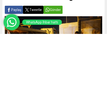
Paylaş
Tweetle
Gönder
WhatsApp İhbar hattı
Yayınlama: 26.04.2025
A
A
+
-
0