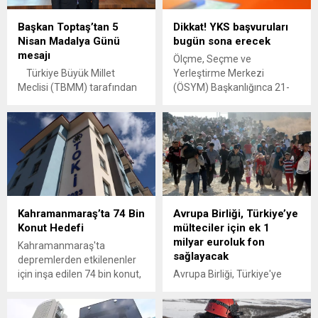
Başkan Toptaş’tan 5
Dikkat! YKS başvuruları
Nisan Madalya Günü
bugün sona erecek
mesajı
Ölçme, Seçme ve
Türkiye Büyük Millet
Yerleştirme Merkezi
Meclisi (TBMM) tarafından
(ÖSYM) Başkanlığınca 21-
Kahramanmaraş’a Kırmızı
22 Haziran'da yapılacak
Şeritli İstiklal Madalyası’nın
2025 Yükseköğretim
verilişinin 101’inci yıl
Kurumları Sınavı (2025-YKS)
dönümü dolayısıyla mesaj
başvuruları bugün 23.59'da
yayımlayan Onikişubat
sona erecek.
Belediye Başkanı Hanifi
Toptaş, “Belediyemizin ismi
olan Onikişubat, 106 yıl önce
Kahramanmaraş’ta 74 Bin
Avrupa Birliği, Türkiye’ye
şehrimize madalya
Konut Hedefi
mülteciler için ek 1
verilmesine sebep olan
milyar euroluk fon
kahramanlık destanından
Kahramanmaraş'ta
sağlayacak
bize kalan gururun adıdır.
depremlerden etkilenenler
Kahramanmaraş’ımızın
için inşa edilen 74 bin konut,
Avrupa Birliği, Türkiye'ye
gurur günlerinden bir tanesi
yıl sonuna kadar teslim
mülteciler için ek 1 milyar
olan 5...
edilecek.
euroluk fon sağlayacağını
duyurdu. Bugün Beştepe'de