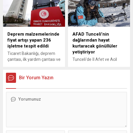
Cumhurbaşkanı Erdoğan ile
bir araya gelen AB
Komisyonu Başkanı Ursula
von der Leyen de zirve
sonrası düzenlenen basın
Deprem malzemelerinde
AFAD Tunceli’nin
toplantısında sinyali
fiyat artışı yapan 236
dağlarından hayat
vermişti.
işletme tespit edildi
kurtaracak gönüllüler
yetiştiriyor
Ticaret Bakanlığı, deprem
çantası, ilk yardım çantası ve
Tunceli'de İl Afet ve Acil
deprem çadırı gibi 1079
Durum Müdürlüğü (AFAD)
üründe fiyat artışı yapan
ekipleri, kentin karlı ve soğuk
236 işletme tespit edildiğini,
Bir Yorum Yazın
dağlarında düzenlenen
bu işletme ve ürünlerle ilgili
eğitimlerle çığda hayat
incelemelerin sürdüğünü
kurtaracak gönüllüler
açıkladı.
yetiştiriyor.