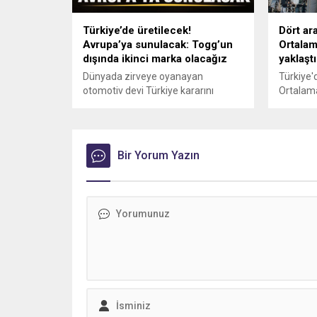
kesmeden devam ediyor. Bu
kapsamda son...
Türkiye’de üretilecek!
Dört ara
Avrupa’ya sunulacak: Togg’un
Ortalam
dışında ikinci marka olacağız
yaklaşt
Dünyada zirveye oyanayan
Türkiye'd
otomotiv devi Türkiye kararını
Ortalama
resmen duyurdu. Hyundai Motor
yaklaştı.
Türkiye, Kocaeli'deki fabrikasında
biri hur
gelecek yılın ikinci yarısından
seyreder
itibaren elektrikli otomobil üretimine
oranı da 
Bir Yorum Yazın
başlayacak.