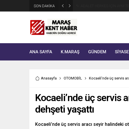
SON DAKİKA
Tahliye Kararı Sonrası Kahra
ANA SAYFA
K.MARAŞ
GÜNDEM
SİYASE
Anasayfa
OTOMOBİL
Kocaeli’nde üç servis ara
Kocaeli’nde üç servis a
dehşeti yaşattı
Kocaeli’nde üç servis aracı seyir halindeki o