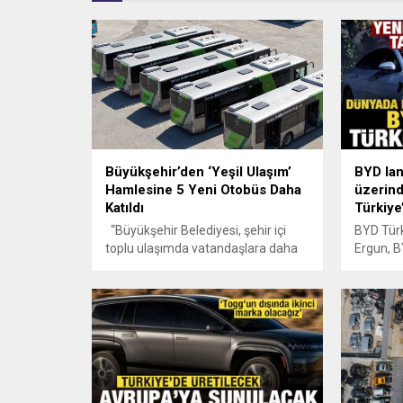
Büyükşehir’den ‘Yeşil Ulaşım’
BYD lan
Hamlesine 5 Yeni Otobüs Daha
üzerind
Katıldı
Türkiye
“Büyükşehir Belediyesi, şehir içi
BYD Türk
toplu ulaşımda vatandaşlara daha
Ergun, B
kaliteli ve konforlu bir seyahat
Kasım'da
deneyimi sunma hedefiyle toplu
model ta
taşıma filosuna 5 yeni hibrit otobüs
binin üze
kazandırdı. Kahramanmaraş
açıkladı.
Büyükşehir Belediyesi, şehir içi toplu
modeli S
ulaşımda kaliteyi artırmak, çevreci
ve konforlu seyahat olanakları
sunmak amacıyla yatırımlarına hız