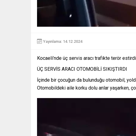
Yayınlama: 14.12.2024
Kocaeli’nde üç servis aracı trafikte terör estird
ÜÇ SERVİS ARACI OTOMOBİLİ SIKIŞTIRDI
İçinde bir çocuğun da bulunduğu otomobil, yolda i
Otomobildeki aile korku dolu anlar yaşarken, ço