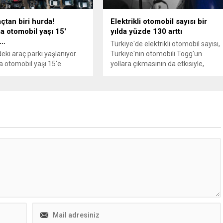
giren sporcular, düzenlenen ödül
töreniyle kupalarına kavuştu.
çtan biri hurda!
Elektrikli otomobil sayısı bir
Kahramanmaraş Büyükşehir
a otomobil yaşı 15′
yılda yüzde 130 arttı
Belediyesi, sporun farklı
ı…
Türkiye'de elektrikli otomobil sayısı,
branşlarına...
eki araç parkı yaşlanıyor.
Türkiye'nin otomobili Togg'un
 otomobil yaşı 15'e
yollara çıkmasının da etkisiyle,
 Trafikteki her dört araçtan
geçen yıl bir önceki yıla göre yüzde
da yaşının üzerinde
129,6 artarak 183 bin 776'ya
ken, yeni otomobillerin
yükseldi. Hibrit otomobil sayısı da
geriliyor.
aynı dönemde 391 bin 296'ya çıktı.