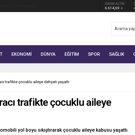
GRAM ALTIN
manmaraş’ta Tek Soru: Diğerleri neden İçeride?
6.614,69
T
EKONOMİ
DÜNYA
EĞİTİM
SPOR
SAĞLIK
cı trafikte çocuklu aileye dehşeti yaşattı
racı trafikte çocuklu aileye
tomobili yol boyu sıkıştırarak çocuklu aileye kabusu yaşattı.