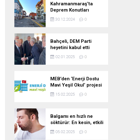
Kahramanmaraş’ta
Deprem Konutları
2025’te Teslim Edilecek
30.12.2024
0
Bahçeli, DEM Parti
heyetini kabul etti
02.01.2025
0
MEB’den ‘Enerji Dostu
Mavi Yeşil Okul’ projesi
15.02.2025
0
Balgamı en hızlı ne
söktürür: En kesin, etkili
ve çabuk balgam
05.02.2025
0
söktürücü kür!