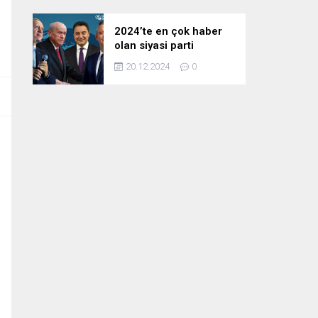
2024’te en çok haber
olan siyasi parti
liderleri! Zirvedeki isim
20.12.2024
0
fark attı