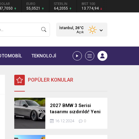
DOLAR
EURO
STERLİN
BIST 100
47,7050
55,0521
64,2055
13.774,94
İstanbul,
26
°C
Açık
OTOMOBİL
TEKNOLOJİ
POPÜLER KONULAR
2027 BMW 3 Serisi
tasarımı sızdırıldı! Yeni
nesil sedan’dan
16.12.2024
0
şaşırtıcı yenilikler!