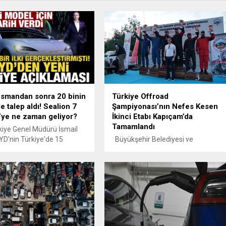
smandan sonra 20 binin
Türkiye Offroad
e talep aldı! Sealion 7
Şampiyonası’nın Nefes Kesen
’ye ne zaman geliyor?
İkinci Etabı Kapıçam’da
Tamamlandı
iye Genel Müdürü İsmail
YD'nin Türkiye'de 15
Büyükşehir Belediyesi ve
 gerçekleştirilen yeni
Kahramanlar Offroad ev
nıtımlarının ardından 20
sahipliğinde Kapıçam Tabiat
rinde sipariş aldığını
Parkı’nda düzenlenen 2026 Türkiye
 Ergun, Çinli devin SUV
Offroad Şampiyonası’nın ikinci
EALION 7 için de tarih verdi.
ayağı tamamlandı. 14 farklı
şehirden gelen 44 sporcu, iki gün
boyunca mücadele ederek kürsü
için ter döktü. Yarışmada dereceye