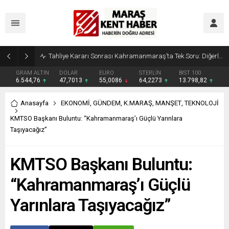
Tahliye Kararı Sonrası Kahramanmaraş’ta Tek Soru: Diğerleri neden İçeride?
GRAM ALTIN
DOLAR
EURO
STERLİN
BIST 100
6.544,76
47,7013
55,0086
64,2273
13.798,82
Anasayfa
EKONOMİ
,
GÜNDEM
,
K.MARAŞ
,
MANŞET
,
TEKNOLOJİ
KMTSO Başkanı Buluntu: “Kahramanmaraş’ı Güçlü Yarınlara
Taşıyacağız”
KMTSO Başkanı Buluntu:
“Kahramanmaraş’ı Güçlü
Yarınlara Taşıyacağız”