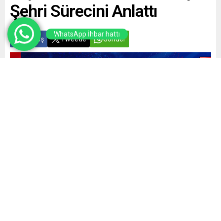
Şehri Sürecini Anlattı
WhatsApp İhbar hattı
Paylaş
Tweetle
Gönder
Yayınlama: 19.06.2026
A
A
+
-
0