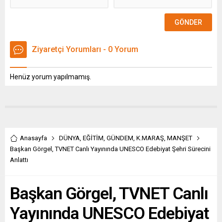
Kültür ve Turizm Bakanlığı iş
vizyonu, Esed rejiminin
birliğiyle düzenlediği ve...
çöküşüyle sonuçlanan
sürece...
Ziyaretçi Yorumları - 0 Yorum
Henüz yorum yapılmamış.
Anasayfa
DÜNYA
,
EĞİTİM
,
GÜNDEM
,
K.MARAŞ
,
MANŞET
Başkan Görgel, TVNET Canlı Yayınında UNESCO Edebiyat Şehri Sürecini
Anlattı
Başkan Görgel, TVNET Canlı
Yayınında UNESCO Edebiyat