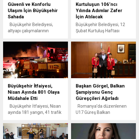
Güvenli ve Konforlu
Kurtuluşun 106’ncı
Ulaşım İçin Büyükşehir
Yılında Adımlar Zafer
Sahada
İçin Atılacak
Büyükşehir Belediyesi,
Büyükşehir Belediyesi, 12
altyapı çalışmalarının
Şubat Kurtuluş Haftası
tamamlandığı noktalarda
kutlamaları kapsamında
yol konforunu en üst
Atletizm Kurtuluş Koşusu
seviyeye çıkarmak amacıyla
düzenleyecek. 10 yaş ve
sıcak asfalt mesaisini
üzeri vatandaşların
kesintisiz sürdürüyor.
katılabileceği organizasyona
Kahramanmaraş
Büyükşehir’in internet
Büyükşehir Belediyesi, şehir
adresinden çevrimiçi
genelinde altyapısı
başvuru yapılabiliyor.
Büyükşehir İtfaiyesi,
Başkan Görgel, Balkan
tamamlanan arterlerde
Kahramanmaraş
Nisan Ayında 801 Olaya
Şampiyonu Genç
üstyapı çalışmalarını bir bir
Büyükşehir Belediyesi,
Müdahale Etti
Güreşçileri Ağırladı
hayata geçirmeye devam
şehrin düşman işgalinden
ediyor. Modern ve uzun
kurtuluşunun 106. yıl
Büyükşehir İtfaiyesi, Nisan
Romanya’da düzenlenen
ömürlü altyapı sistemlerini
dönümü dolayısıyla anlamlı
ayında 181 yangın, 41 trafik
U17 Güreş Balkan
kente kazandıran
bir etkinliği daha hayata
kazası, 38 su baskını, 1
Şampiyonası’nda büyük bir
Büyükşehir Belediyesi,
geçiriyor. 12 Şubat Kurtuluş
boğulma vakası ve 540 diğer
başarıya imza atarak
altyapı çalışmalarının
Haftası kutlamaları
itfai olaya başarılı ve hızlı bir
Türkiye ve
tamamlandığı bölgelerde...
kapsamında düzenlenecek
şekilde müdahalede
Kahramanmaraş’a gurur