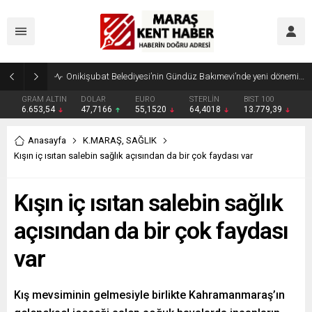
Geleneksel Ağustos Fuarı’nda Madrigal Coşkusu
GRAM ALTIN
DOLAR
EURO
STERLİN
BIST 100
6.653,54
47,7166
55,1520
64,4018
13.779,39
Anasayfa
K.MARAŞ
,
SAĞLIK
Kışın iç ısıtan salebin sağlık açısından da bir çok faydası var
Kışın iç ısıtan salebin sağlık
açısından da bir çok faydası
var
Kış mevsiminin gelmesiyle birlikte Kahramanmaraş’ın