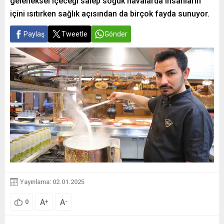
geleneksel içeceği salep soğuk havalarda insanların
içini ısıtırken sağlık açısından da birçok fayda sunuyor.
Paylaş
Tweetle
Gönder
Yayınlama: 02.01.2025
A
A
+
-
0