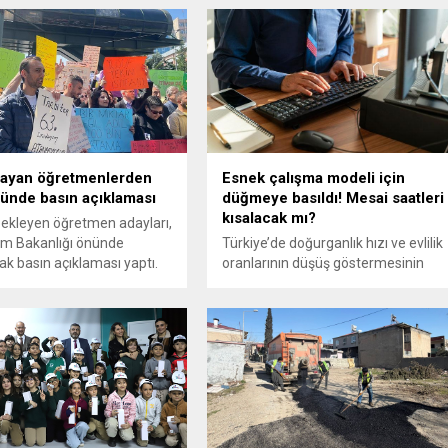
ayan öğretmenlerden
Esnek çalışma modeli için
ünde basın açıklaması
düğmeye basıldı! Mesai saatleri
kısalacak mı?
ekleyen öğretmen adayları,
itim Bakanlığı önünde
Türkiye’de doğurganlık hızı ve evlilik
ak basın açıklaması yaptı.
oranlarının düşüş göstermesinin
ardından hükümet cephesi
harekete geçti. Özellikle kadınların
çalışma hayatından kopmaması için
birçok yeni model için düğmeye
basıldı. Bunların en başında ise
esnek çalışma modeli ve bazı
destekler geliyor. Peki mesai
saatleri kısalır mı? İşte detaylar...