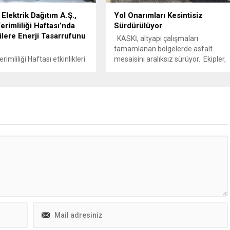
Elektrik Dağıtım A.Ş.,
Yol Onarımları Kesintisiz
erimliliği Haftası’nda
Sürdürülüyor
lere Enerji Tasarrufunu
KASKİ, altyapı çalışmaları
tamamlanan bölgelerde asfalt
rimliliği Haftası etkinlikleri
mesaisini aralıksız sürüyor. Ekipler,
nda Akedaş Elektrik
Dulkadiroğlu Yenişehir ve Şeyh
A.Ş., Akedaş İlkokulu’nda
Şamil mahallelerinde deforme olan
ği enerji verimliliği festivali
yol yüzeylerini asfaltla kaplıyor.
cilere enerji tasarrufu
KASKİ Genel Müdürlüğü, şehir
azandırdı. Akedaş Elektrik
genelinde yürüttüğü altyapı
.Ş., enerji verimliliği
yenileme projeleriyle hem yer altı
tkinlikleri çerçevesinde
sistemlerini modernize ediyor hem
lkokulu’nda renkli bir
de bu çalışmaların ardından
syona imza attı. Okulda
bozulan yol yüzeylerini titizlikle
tirilen enerji verimliliği
onararak şehir...
yle, öğrencilere enerjinin
kullanımı ve tasarrufu
a...