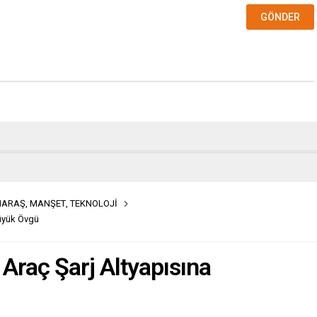
MARAŞ
,
MANŞET
,
TEKNOLOJİ
Büyük Övgü
 Araç Şarj Altyapısına