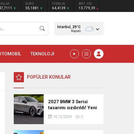
DOLAR
EURO
STERLİN
BIST 100
47,7111
55,1881
64,4139
13.779,39
İstanbul,
25
°C
Kapalı
OTOMOBİL
TEKNOLOJİ
POPÜLER KONULAR
2027 BMW 3 Serisi
tasarımı sızdırıldı! Yeni
nesil sedan’dan
16.12.2024
0
şaşırtıcı yenilikler!