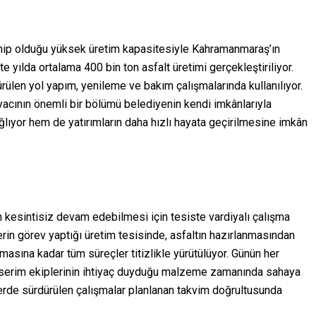
ahip olduğu yüksek üretim kapasitesiyle Kahramanmaraş’ın
te yılda ortalama 400 bin ton asfalt üretimi gerçekleştiriliyor.
ürülen yol yapım, yenileme ve bakım çalışmalarında kullanılıyor.
yacının önemli bir bölümü belediyenin kendi imkânlarıyla
ğlıyor hem de yatırımların daha hızlı hayata geçirilmesine imkân
in kesintisiz devam edebilmesi için tesiste vardiyalı çalışma
rin görev yaptığı üretim tesisinde, asfaltın hazırlanmasından
lmasına kadar tüm süreçler titizlikle yürütülüyor. Günün her
serim ekiplerinin ihtiyaç duyduğu malzeme zamanında sahaya
lerde sürdürülen çalışmalar planlanan takvim doğrultusunda