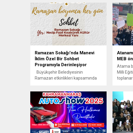
Ramazan Sokağı’nda Manevi
Atanam
İklim Özel Bir Sohbet
MEB ön
Programıyla Derinleşiyor
Atama b
Büyükşehir Belediyesinin
Milli Eğ
Ramazan etkinlikleri kapsamında
toplanar
24 Şubat Salı günü Ramazan
Sokağı’nda Sabahattin Zaim
Üniversitesi İslami İlimler Fakültesi
Dekanı Prof. Dr. Hasan Kamil
Yılmaz’ın katılımıyla özel bir sohbet
programı gerçekleştirilecek.
Kahramanmaraş Büyükşehir
Belediyesi, Ramazan ayının huzur
ve kardeşlik iklimini şehir genelinde