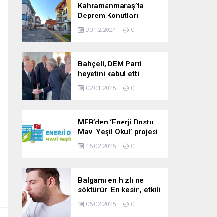
Kahramanmaraş’ta
Deprem Konutları
2025’te Teslim Edilecek
30.12.2024
0
Bahçeli, DEM Parti
heyetini kabul etti
02.01.2025
0
MEB’den ‘Enerji Dostu
Mavi Yeşil Okul’ projesi
15.02.2025
0
Balgamı en hızlı ne
söktürür: En kesin, etkili
ve çabuk balgam
05.02.2025
0
söktürücü kür!