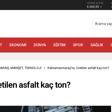
GRAM ALTIN
a Madrigal Coşkusu
6.660,55
T
EKONOMİ
DÜNYA
EĞİTİM
SPOR
SAĞLIK
MARAŞ
,
MANŞET
,
TEKNOLOJİ
Kahramanmaraş’ta, Üretilen asfalt kaç ton?
ilen asfalt kaç ton?