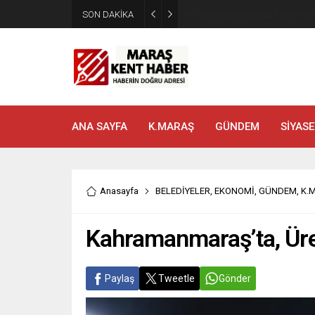
SON DAKİKA
Geleneksel Ağustos Fuarı’nd
ANA SAYFA
K.MARAŞ
GÜNDEM
SİYASE
Anasayfa
BELEDİYELER
,
EKONOMİ
,
GÜNDEM
,
K.
Kahramanmaraş’ta, Üret
Paylaş
Tweetle
Gönder