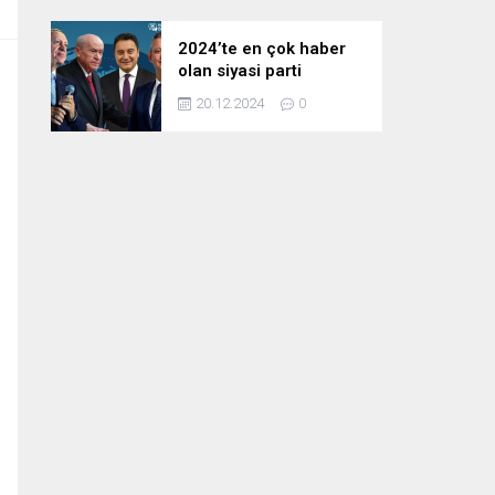
2024’te en çok haber
olan siyasi parti
liderleri! Zirvedeki isim
20.12.2024
0
fark attı