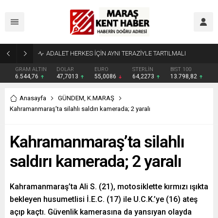
Tahliye Kararı Sonrası Kahramanmaraş’ta Tek Soru: Diğerleri neden İçeride?
GRAM ALTIN
DOLAR
EURO
STERLİN
BIST 100
6.544,76
47,7013
55,0086
64,2273
13.798,82
Anasayfa
GÜNDEM
,
K.MARAŞ
Kahramanmaraş’ta silahlı saldırı kamerada; 2 yaralı
Kahramanmaraş’ta silahlı
saldırı kamerada; 2 yaralı
Kahramanmaraş’ta Ali S. (21), motosiklette kırmızı ışıkta
bekleyen husumetlisi İ.E.C. (17) ile U.C.K.’ye (16) ateş
açıp kaçtı. Güvenlik kamerasına da yansıyan olayda