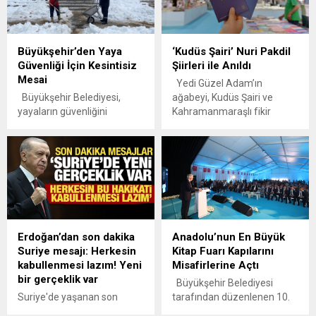
Büyükşehir’den Yaya
‘Kudüs Şairi’ Nuri Pakdil
Güvenliği İçin Kesintisiz
Şiirleri ile Anıldı
Mesai
Yedi Güzel Adam’ın
Büyükşehir Belediyesi,
ağabeyi, Kudüs Şairi ve
yayaların güvenliğini
Kahramanmaraşlı fikir
sağlamak amacıyla kaldırım,
insanı Nuri Pakdil’i ölüm
yaya yolları, üst geçitler,
yıldönümünde unutmayan
parklar ve hastane önlerinde
şairler ve vatandaşlar, 10.
oluşan buzlanmaya karşı
Uluslararası
kapsamlı temizlik ve
Kahramanmaraş Kitap
tuzlama çalışmalarını
Fuarı’nda ‘Kudüs Şairi’nin
sürdürüyor.
şiirlerini okuyarak andı.
Kahramanmaraş
Kahramanmaraş
Erdoğan’dan son dakika
Anadolu’nun En Büyük
Büyükşehir Belediyesi,
Büyükşehir Belediyesi’nin ev
Suriye mesajı: Herkesin
Kitap Fuarı Kapılarını
şehirde etkisini sürdüren
sahipliğinde gerçekleşen 10.
kabullenmesi lazım! Yeni
Misafirlerine Açtı
yoğun kış şartlarına karşı
Uluslararası Kitap Fuarı,
bir gerçeklik var
vatandaşların günlük
yalnızca kitapların değil,
Büyükşehir Belediyesi
yaşamlarının sekteye
fikirlerin ve hatıraların da
Suriye'de yaşanan son
tarafından düzenlenen 10.
uğramaması ve ulaşımın
buluşma noktası olmaya...
gelişmeler hakkında
Uluslararası