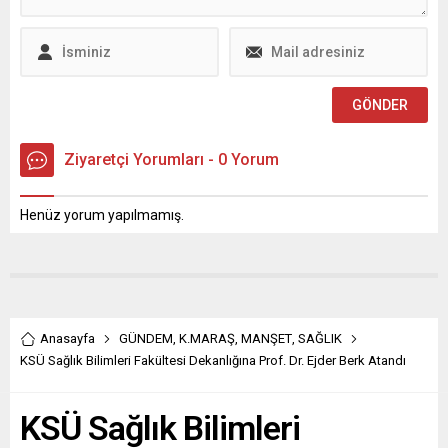
bağlı Zabıta Daire Başkanlığı
AKEDAŞ tarafından
ve İl Emniyet Müdürlüğü ile
düzenlenen geleneksel
iş birliğinde 2025-2026
bayramlaşma programı,
eğitim-öğretim yılının
kurum çalışanlarını ve
başlamasıyla birlikte il
yöneticilerini bir araya
genelindeki öğrenci
getirdi. AKEDAŞ
servislerine...
yerleşkesinde
gerçekleştirilen programda,
Ziyaretçi Yorumları - 0 Yorum
bayramın birlik,...
Henüz yorum yapılmamış.
Anasayfa
GÜNDEM
,
K.MARAŞ
,
MANŞET
,
SAĞLIK
KSÜ Sağlık Bilimleri Fakültesi Dekanlığına Prof. Dr. Ejder Berk Atandı
KSÜ Sağlık Bilimleri