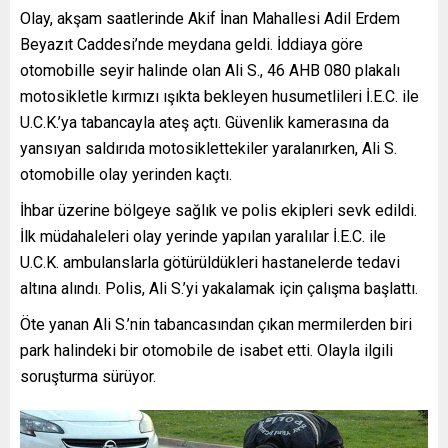
Olay, akşam saatlerinde Akif İnan Mahallesi Adil Erdem
Beyazıt Caddesi’nde meydana geldi. İddiaya göre
otomobille seyir halinde olan Ali S., 46 AHB 080 plakalı
motosikletle kırmızı ışıkta bekleyen husumetlileri İ.E.C. ile
U.C.K.’ya tabancayla ateş açtı. Güvenlik kamerasına da
yansıyan saldırıda motosiklettekiler yaralanırken, Ali S.
otomobille olay yerinden kaçtı.
İhbar üzerine bölgeye sağlık ve polis ekipleri sevk edildi.
İlk müdahaleleri olay yerinde yapılan yaralılar İ.E.C. ile
U.C.K. ambulanslarla götürüldükleri hastanelerde tedavi
altına alındı. Polis, Ali S.’yi yakalamak için çalışma başlattı.
Öte yanan Ali S.’nin tabancasından çıkan mermilerden biri
park halindeki bir otomobile de isabet etti. Olayla ilgili
soruşturma sürüyor.