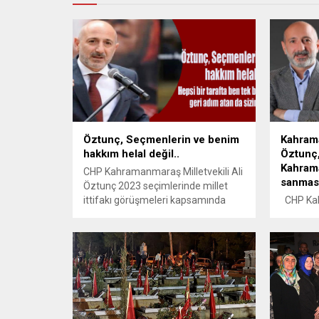
Öztunç, Seçmenlerin ve benim
Kahrama
hakkım helal değil..
Öztunç
Kahrama
CHP Kahramanmaraş Milletvekili Ali
sanmas
Öztunç 2023 seçimlerinde millet
ittifakı görüşmeleri kapsamında
CHP Kah
itirazlarıma rağmen Deva partisinin
Ali Özt
talebiyle Kahramanmaraş 2. Sıra
kurumlar
adaylığı Deva’ya verilmişti. İrfan
açıklama
Karatutlu’da deva adına listemizde
Depremin
milletvekili adayı olmuştu. Büyük
çalışan,
emeklerle, yıllarca köy köy mahalle
mücadel
mahalle ev ev yaptığımız
ne yazık 
çalışmalarla, partili arkadaşlarımızın
almakta 