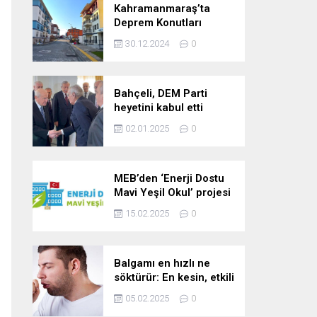
Kahramanmaraş’ta
Deprem Konutları
2025’te Teslim Edilecek
30.12.2024
0
Bahçeli, DEM Parti
heyetini kabul etti
02.01.2025
0
MEB’den ‘Enerji Dostu
Mavi Yeşil Okul’ projesi
15.02.2025
0
Balgamı en hızlı ne
söktürür: En kesin, etkili
ve çabuk balgam
05.02.2025
0
söktürücü kür!