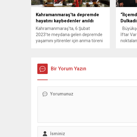
çabaları ile iki milletvekili çıkarmayı
elindeki
başarmıştık. Seçimlerin...
kaybetme
Kahramanmaraş’ta depremde
“İlçemd
bırakılm
hayatını kaybedenler anıldı
Dulkadi
Müdürlüğ
Kahramanmaraş'ta, 6 Şubat
Büyükşeh
2023'te meydana gelen depremde
İftar Va
yaşamını yitirenler için anma töreni
noktaland
düzenlendi. Depremde yakınlarını
sofrasın
kaybedenler, Ebrar Sitesi,
Görgel,
Azerbaycan Mahallesi ve Kapıçam
ilçemiz
Şehir Mezarlığı'nı ziyaret ederek
vatandaş
Bir Yorum Yazın
Kur'an-ı Kerim okudu ve dua etti.
Hemşehri
ediyorum
bizleri a
Dulkadir
programı
gösterdin
yalnız...