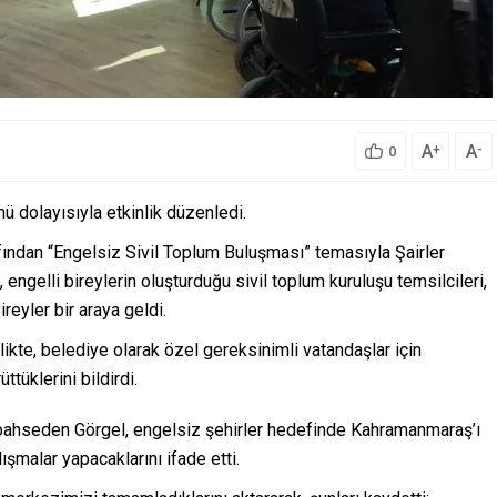
A
A
+
-
0
ü dolayısıyla etkinlik düzenledi.
fından “Engelsiz Sivil Toplum Buluşması” temasıyla Şairler
ngelli bireylerin oluşturduğu sivil toplum kuruluşu temsilcileri,
ireyler bir araya geldi.
ikte, belediye olarak özel gereksinimli vatandaşlar için
üklerini bildirdi.
n bahseden Görgel, engelsiz şehirler hedefinde Kahramanmaraş’ı
ışmalar yapacaklarını ifade etti.