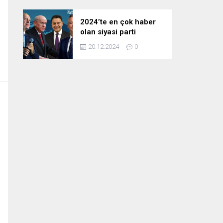
2024’te en çok haber
olan siyasi parti
liderleri! Zirvedeki isim
20.12.2024
0
fark attı