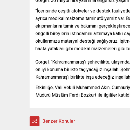
Görgel, 50 milyon lira yatırımla engelsiz yaşam 
“İçerisinde çeşitli atölyeler ve destek faaliyetle
ayrıca medikal malzeme tamir atölyemiz var. Bu 
ekipmanlarını tamir ve bakımını gerçekleştirec
engelli bireylerin istihdamını artırmaya katkı s
okullarımıza materyal desteği sağlıyoruz. İşitme
hasta yatakları gibi medikal malzemeleri gibi bi
Görgel, “Kahramanmaraş’ı şehircilikte, ulaşımda
en iyi konuma birlikte taşıyacağız inşallah. Şehr
Kahramanmaraş’ı birlikte inşa edeceğiz inşallah
Etkinliğe, Vali Vekili Muhammed Akın, Cumhuriye
Müdürü Müslüm Ferdi Bozkurt ile ilgililer katıldı
Benzer Konular