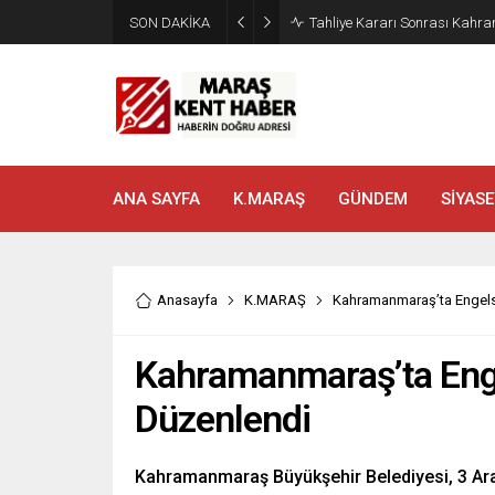
SON DAKİKA
Tahliye Kararı Sonrası Kahra
ANA SAYFA
K.MARAŞ
GÜNDEM
SİYASE
Anasayfa
K.MARAŞ
Kahramanmaraş’ta Engels
Kahramanmaraş’ta Enge
Düzenlendi
Kahramanmaraş Büyükşehir Belediyesi, 3 Aral