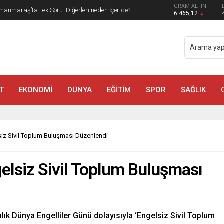
GRAM ALTIN
manmaraş’ta Tek Soru: Diğerleri neden İçeride?
6.465,12
T
EKONOMİ
DÜNYA
EĞİTİM
SPOR
SAĞLIK
iz Sivil Toplum Buluşması Düzenlendi
lsiz Sivil Toplum Buluşması
ık Dünya Engelliler Günü dolayısıyla ‘Engelsiz Sivil Toplum