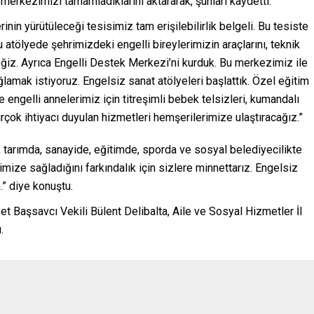
merkezimizi tamamladıklarını aktararak, şunları kaydetti:
rinin yürütüleceği tesisimiz tam erişilebilirlik belgeli. Bu tesiste
atölyede şehrimizdeki engelli bireylerimizin araçlarını, teknik
eğiz. Ayrıca Engelli Destek Merkezi’ni kurduk. Bu merkezimiz ile
ağlamak istiyoruz. Engelsiz sanat atölyeleri başlattık. Özel eğitim
 engelli annelerimiz için titreşimli bebek telsizleri, kumandalı
rçok ihtiyacı duyulan hizmetleri hemşerilerimize ulaştıracağız.”
, tarımda, sanayide, eğitimde, sporda ve sosyal belediyecilikte
imize sağladığını farkındalık için sizlere minnettarız. Engelsiz
.” diye konuştu.
t Başsavcı Vekili Bülent Delibalta, Aile ve Sosyal Hizmetler İl
.