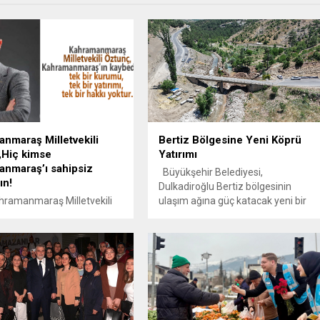
nmaraş Milletvekili
Bertiz Bölgesine Yeni Köprü
,Hiç kimse
Yatırımı
nmaraş’ı sahipsiz
Büyükşehir Belediyesi,
ın!
Dulkadiroğlu Bertiz bölgesinin
ramanmaraş Milletvekili
ulaşım ağına güç katacak yeni bir
unç, Kahramanmaraş
köprü projesine start verdi. Kılağlı –
ı Hakkında bir basın
Kabasakal Grup Yolu üzerinde
sı yayımladı. Öztunç;
bulunan yaklaşık yarım asırlık köprü
 yaralarını sarmaya
yerine 43 metre uzunluğunda, 15
 yeniden ayağa kalkmak için
metre genişliğinde ve 5 ayaklı
e eden Kahramanmaraş,
modern köprü inşa edilecek.
ki hak ettiği yatırımları
Kahramanmaraş Büyükşehir
zorlanırken şimdi de
Belediyesi, şehir genelinde ulaşım