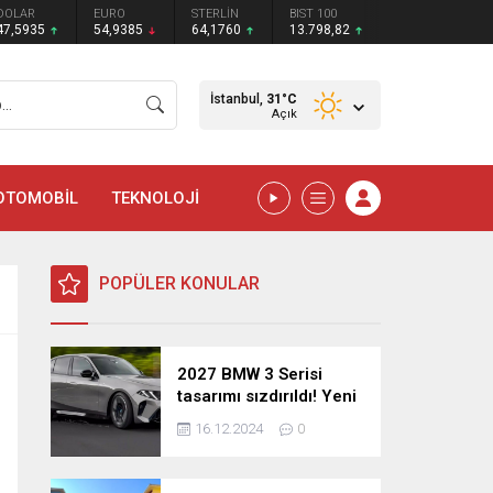
DOLAR
EURO
STERLİN
BIST 100
47,5935
54,9385
64,1760
13.798,82
İstanbul,
31
°C
Açık
OTOMOBİL
TEKNOLOJİ
POPÜLER KONULAR
2027 BMW 3 Serisi
tasarımı sızdırıldı! Yeni
nesil sedan’dan
16.12.2024
0
şaşırtıcı yenilikler!