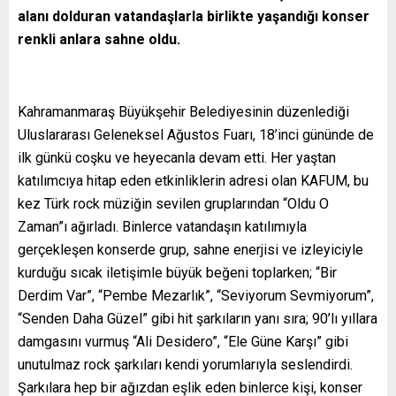
alanı dolduran vatandaşlarla birlikte yaşandığı konser
renkli anlara sahne oldu.
Kahramanmaraş Büyükşehir Belediyesinin düzenlediği
Uluslararası Geleneksel Ağustos Fuarı, 18’inci gününde de
ilk günkü coşku ve heyecanla devam etti. Her yaştan
katılımcıya hitap eden etkinliklerin adresi olan KAFUM, bu
kez Türk rock müziğin sevilen gruplarından “Oldu O
Zaman”ı ağırladı. Binlerce vatandaşın katılımıyla
gerçekleşen konserde grup, sahne enerjisi ve izleyiciyle
kurduğu sıcak iletişimle büyük beğeni toplarken; “Bir
Derdim Var”, “Pembe Mezarlık”, “Seviyorum Sevmiyorum”,
“Senden Daha Güzel” gibi hit şarkıların yanı sıra; 90’lı yıllara
damgasını vurmuş “Ali Desidero”, “Ele Güne Karşı” gibi
unutulmaz rock şarkıları kendi yorumlarıyla seslendirdi.
Şarkılara hep bir ağızdan eşlik eden binlerce kişi, konser