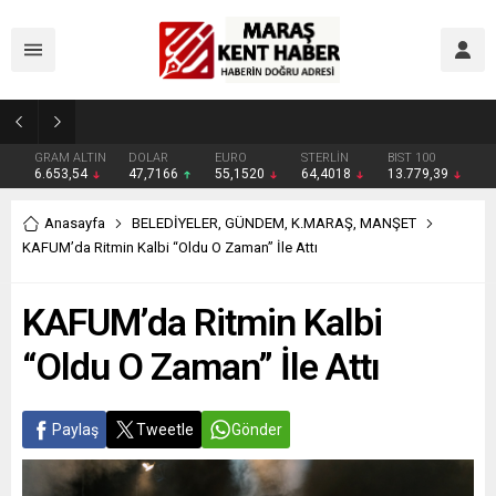
Geleneksel Ağustos Fuarı’nda Madrigal Coşkusu
GRAM ALTIN
DOLAR
EURO
STERLİN
BIST 100
6.653,54
47,7166
55,1520
64,4018
13.779,39
Anasayfa
BELEDİYELER
,
GÜNDEM
,
K.MARAŞ
,
MANŞET
KAFUM’da Ritmin Kalbi “Oldu O Zaman” İle Attı
KAFUM’da Ritmin Kalbi
“Oldu O Zaman” İle Attı
Paylaş
Tweetle
Gönder