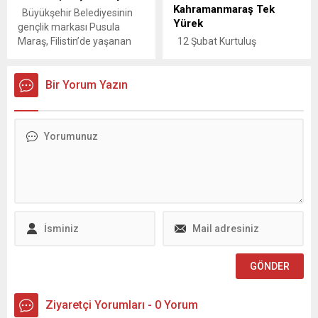
Kahramanmaraş Tek
Büyükşehir Belediyesinin
Yürek
gençlik markası Pusula
Maraş, Filistin’de yaşanan
12 Şubat Kurtuluş
zulme dikkat çekmek ve
Bayramı’nın 106. yılı
farkındalık oluşturmak için
Trabzon Caddesi’nde şehir
atölye çalışması
Bir Yorum Yazın
protokolü ve binlerce
düzenleyecek. 7 Ekim Salı
vatandaşın katılımıyla büyük
günü gerçekleştirilecek
bir coşku ve gururla kutlandı.
etkinliğe ön başvurular
Başkan Görgel, “Bugün
Büyükşehir’in internet
mahallelerde çalan davullar,
adresinden çevrimiçi
coşkuyla yürüyen çeteler,
yapılabiliyor.
nesilden nesile aktarılan
Kahramanmaraş
hatıralar; kurtuluşun
Büyükşehir Belediyesi,
yaşayan bir miras olduğunu
gençlere yönelik anlamlı
haykırmaya devam ediyor.
faaliyetlerini Pusula Maraş
Kahramanmaraş, tarih
çatısı altında sürdürürken,
boyunca olduğu gibi bugün
Filistin’de yaşanan zulme
de inancıyla,...
dikkat çekmek...
Ziyaretçi Yorumları - 0 Yorum