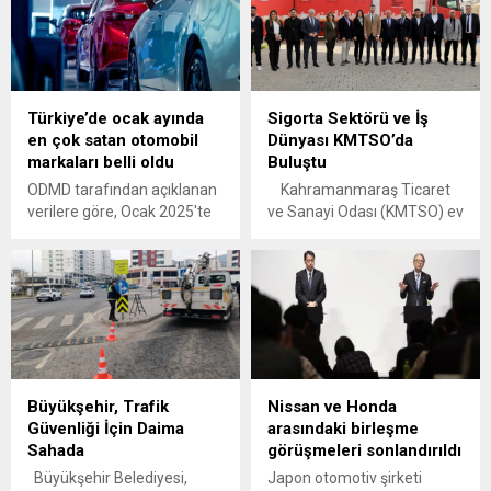
Türkiye’de ocak ayında
Sigorta Sektörü ve İş
en çok satan otomobil
Dünyası KMTSO’da
markaları belli oldu
Buluştu
ODMD tarafından açıklanan
Kahramanmaraş Ticaret
verilere göre, Ocak 2025'te
ve Sanayi Odası (KMTSO) ev
Türkiye otomotiv pazarında
sahipliğinde, 6 Şubat
en çok satan marka Renault
depremlerinin ikinci yıl
oldu. Renault, 8 bin 424 araç
dönümü kapsamında
satışı ve yüzde 10,57'lik
“Kahramanmaraş
pazar payı ile listenin
Depreminin Yıl Dönümünde
zirvesine yerleşti.
Sigortacılar ve İş Dünyası
Buluşuyor” paneli
düzenlendi. Türkiye Sigorta
Büyükşehir, Trafik
Nissan ve Honda
Birliği, DASK Yönetim Kurulu
Güvenliği İçin Daima
arasındaki birleşme
ve sigorta sektörünün önde
Sahada
görüşmeleri sonlandırıldı
gelen temsilcilerinin yer
aldığı etkinlikte, sigorta
Büyükşehir Belediyesi,
Japon otomotiv şirketi