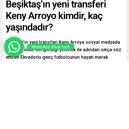
Beşiktaş’ın yeni transferi
Keny Arroyo kimdir, kaç
yaşındadır?
Beşiktaş’ın yeni transferi Keny Arroya sosyal medyada
WhatsApp İhbar hattı
gündem oldu. Sergilediği yetenek ile adından sıkça söz
ettiren Ekvadorlu genç futbolcunun hayatı merak
ediliyor. Peki, Beşiktaş’ın yeni transferi Keny Arroyo
kimdir, kaç yaşındadır?
Paylaş
Tweetle
Gönder