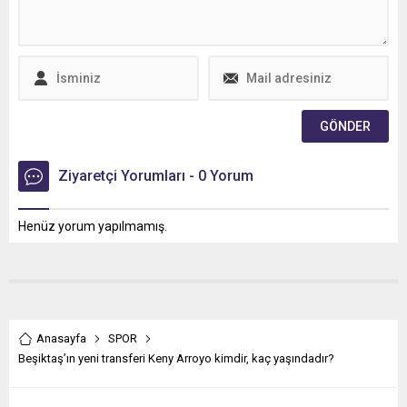
öncesi basın toplantısı
gerçekleştirildi. Kapıçam
Tabiat Parkı’nda
gerçekleştirilecek heyecan
dolu yarışlara tüm
sporseverler davet edildi.
Türkiye’nin en prestijli motor
sporları...
Ziyaretçi Yorumları - 0 Yorum
Henüz yorum yapılmamış.
Anasayfa
SPOR
Beşiktaş’ın yeni transferi Keny Arroyo kimdir, kaç yaşındadır?