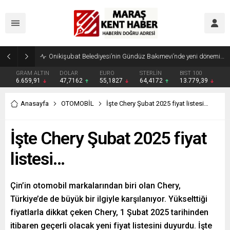
Geleneksel Ağustos Fuarı’nda Madrigal Coşkusu
GRAM ALTIN
DOLAR
EURO
STERLİN
BIST 100
6.659,91
47,7162
55,1827
64,4172
13.779,39
Anasayfa
OTOMOBİL
İşte Chery Şubat 2025 fiyat listesi…
İşte Chery Şubat 2025 fiyat
listesi…
Çin’in otomobil markalarından biri olan Chery,
Türkiye’de de büyük bir ilgiyle karşılanıyor. Yükselttiği
fiyatlarla dikkat çeken Chery, 1 Şubat 2025 tarihinden
itibaren geçerli olacak yeni fiyat listesini duyurdu. İşte