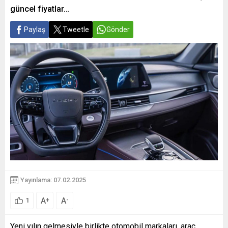
güncel fiyatlar…
Paylaş
Tweetle
Gönder
Yayınlama: 07.02.2025
A
A
+
-
1
Yeni yılın gelmesiyle birlikte otomobil markaları, araç