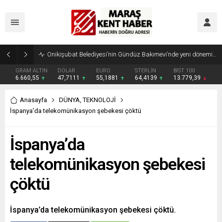
Geleneksel Ağustos Fuarı’nda Madrigal Coşkusu
GRAM ALTIN
DOLAR
EURO
STERLİN
BIST 100
6.660,55
47,7111
55,1881
64,4139
13.779,39
Anasayfa
DÜNYA
,
TEKNOLOJİ
İspanya’da telekomünikasyon şebekesi çöktü
İspanya’da
telekomünikasyon şebekesi
çöktü
İspanya’da telekomünikasyon şebekesi çöktü.