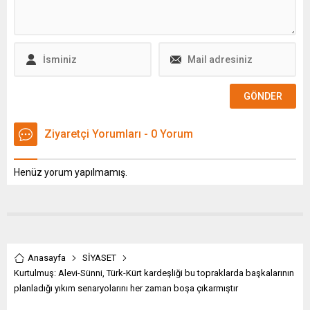
konusu hat, yapımı devam
eden 312,5 kilometrelik
Mersin – Adana – Osmaniye
– Gaziantep Hızlı Tren
Projesi ile entegre edilerek
Kahramanmaraş’ı
Türkiye’nin ana ulaşım ve...
Ziyaretçi Yorumları - 0 Yorum
Henüz yorum yapılmamış.
Anasayfa
SİYASET
Kurtulmuş: Alevi-Sünni, Türk-Kürt kardeşliği bu topraklarda başkalarının
planladığı yıkım senaryolarını her zaman boşa çıkarmıştır