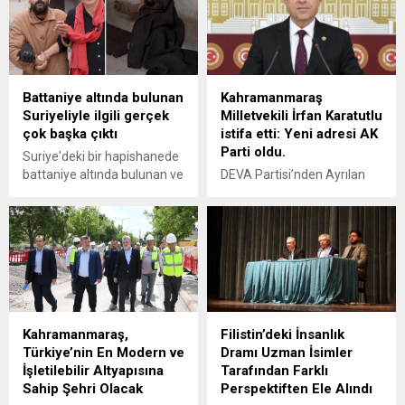
Battaniye altında bulunan
Kahramanmaraş
Suriyeliyle ilgili gerçek
Milletvekili İrfan Karatutlu
çok başka çıktı
istifa etti: Yeni adresi AK
Parti oldu.
Suriye'deki bir hapishanede
battaniye altında bulunan ve
DEVA Partisi’nden Ayrılan
"Aylar sonra gün yüzü
Kahramanmaraş Milletvekili
gördü" başlığıyla dünyaya
Dr. İrfan Karatutlu, AK
servis edilen görüntülerdeki
Parti’ye KatıldıDEVA
şahsın, rejim istihbarat
Partisi’nden istifa eden
subayı olduğu ve üstleriyle
Kahramanmaraş Milletvekili
gasptan pay alma
Dr. İrfan Karatutlu’nun yeni
konusunda anlaşmazlık
siyasi adresi AK Parti oldu.
yaşadığı için 1 ay önce
Karatutlu’nun parti rozetini
Kahramanmaraş,
Filistin’deki İnsanlık
tutuklandığı ortaya çıktı.
Cumhurbaşkanı Recep
Türkiye’nin En Modern ve
Dramı Uzman İsimler
Tayyip Erdoğan’ın çarşamba
İşletilebilir Altyapısına
Tarafından Farklı
günü düzenlenecek grup
Sahip Şehri Olacak
Perspektiften Ele Alındı
toplantısında takacağı