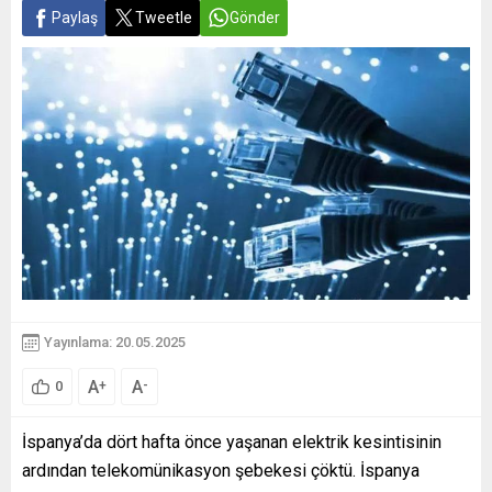
Paylaş
Tweetle
Gönder
Yayınlama: 20.05.2025
A
A
+
-
0
İspanya’da dört hafta önce yaşanan elektrik kesintisinin
ardından telekomünikasyon şebekesi çöktü. İspanya