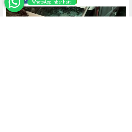
WhatsApp İhbar hattı
Yayınlama: 05.12.2024
A
A
+
-
0
Adana’nın merkez Sarıçam ilçesinde yoldan çıkıp duvara
çarpan hafif ticari aracın sürücüsü hayatını kaybetti.
D-400 Karayolu Kürkçüler Mahallesi yakınında Gökhan