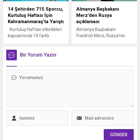
Merkezi’nde eğitim gören
14 Şehirden 715 Sporcu,
Almanya Başbakanı
down sendromlu öğrenciler
Kurtuluş Haftası İçin
Merz’den Rusya
için düzenlenen 23 Nisan
Kahramanmaraş’ta Yarıştı
açıklaması
Şenliği, duygu dolu ve renkli
anlara sahne oldu. ...
Kurtuluş Haftası etkinlikleri
Almanya Başbakanı
kapsamında 14 farklı
Friedrich Merz, Rusya'nın
şehirden 715 sporcunun
güvenlikleri için en büyük
katılımıyla oryantiring
tehdit olmaya devam
yarışması düzenlendi.
Bir Yorum Yazın
ettiğini söyledi.
Azerbaycan Mahallesi’nde
gerçekleştirilen yarışmada
sporcular, kürsüye
çıkabilmek için ter döktü.
Kahramanmaraş
Büyükşehir Belediyesi,
şehrin düşman işgalinden
kurtuluşunun 106. yıl
dönümü etkinlikleri
kapsamında anlamlı ve
dinamik bir organizasyona
imza attı. Valilik, Gençlik ve
Spor İl Müdürlüğü...