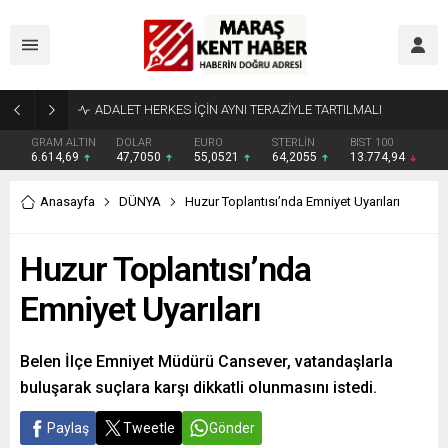
GRAM ALTIN
DOLAR
EURO
STERLİN
BIST 100
6.614,69
47,7050
55,0521
64,2055
13.774,94
Anasayfa
DÜNYA
Huzur Toplantısı’nda Emniyet Uyarıları
Huzur Toplantısı’nda
Emniyet Uyarıları
Belen İlçe Emniyet Müdürü Cansever, vatandaşlarla
buluşarak suçlara karşı dikkatli olunmasını istedi.
Paylaş
Tweetle
Gönder