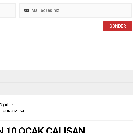
NŞET
R GÜNÜ MESAJI
 10 OCAK ÇALIŞAN