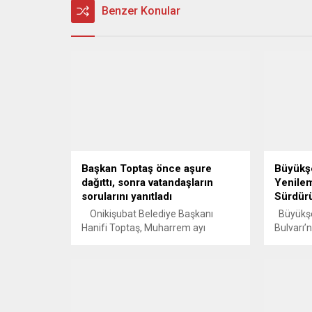
Benzer Konular
Başkan Toptaş önce aşure
Büyükşe
dağıttı, sonra vatandaşların
Yenilem
sorularını yanıtladı
Sürdür
Onikişubat Belediye Başkanı
Büyükşeh
Hanifi Toptaş, Muharrem ayı
Bulvarı’
dolayısıyla Tekir Mahallesi’nde
ardından
düzenlenen aşure programında
çalışmal
vatandaşlarla bir araya geldi. Aşure
Kahrama
kazanının başına geçerek
Belediye
vatandaşlara aşure ikram eden
yürütülen
Başkan Toptaş, ardından AK Parti
ardından