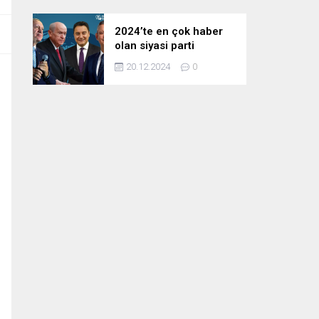
2024’te en çok haber
olan siyasi parti
liderleri! Zirvedeki isim
20.12.2024
0
fark attı