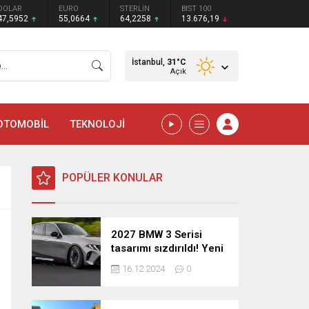
DOLAR
EURO
STERLİN
BIST 100
47,5952
55,0664
64,2258
13.676,19
İstanbul,
31
°C
Açık
OTOMOBİL
TEKNOLOJİ
POPÜLER KONULAR
2027 BMW 3 Serisi
tasarımı sızdırıldı! Yeni
nesil sedan’dan
16.12.2024
0
şaşırtıcı yenilikler!