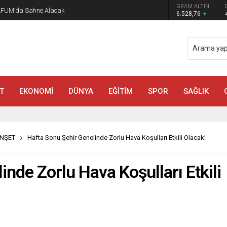
GRAM ALTIN
AFUM’da Sahne Alacak
6.528,76
T
EKONOMİ
DÜNYA
EĞİTİM
SPOR
SAĞLIK
NŞET
Hafta Sonu Şehir Genelinde Zorlu Hava Koşulları Etkili Olacak!
nde Zorlu Hava Koşulları Etkili