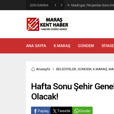
SON DAKİKA
Madrigal, Perşembe Günü K
ANA SAYFA
K.MARAŞ
GÜNDEM
SİYASE
Anasayfa
BELEDİYELER
,
GÜNDEM
,
K.MARAŞ
,
MA
Hafta Sonu Şehir Geneli
Olacak!
Paylaş
Tweetle
Gönder