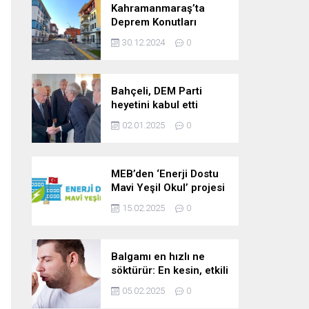
Kahramanmaraş’ta
Deprem Konutları
2025’te Teslim Edilecek
30.12.2024
0
Bahçeli, DEM Parti
heyetini kabul etti
02.01.2025
0
MEB’den ‘Enerji Dostu
Mavi Yeşil Okul’ projesi
15.02.2025
0
Balgamı en hızlı ne
söktürür: En kesin, etkili
ve çabuk balgam
05.02.2025
0
söktürücü kür!