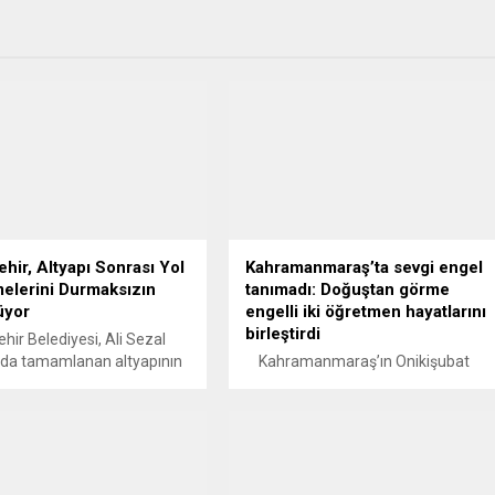
hir, Altyapı Sonrası Yol
Kahramanmaraş’ta sevgi engel
elerini Durmaksızın
tanımadı: Doğuştan görme
üyor
engelli iki öğretmen hayatlarını
birleştirdi
ir Belediyesi, Ali Sezal
nda tamamlanan altyapının
Kahramanmaraş’ın Onikişubat
 sıcak asfaltla yol yenileme
ilçesinde yürekleri ısıtan bir mutlulu
arına başladı.
yaşandı. Doğuştan görme engelli
nmaraş Büyükşehir
olan iki öğretmen, Zeynep Temirci
si, şehir genelinde
ile Bahadır Bikirli, hayatlarını bir
 altyapı yatırımlarının
ömür boyu birlikte sürdürmek üzere
 arterlerde oluşan
“evet” dedi. Çiftin nikâhını ise