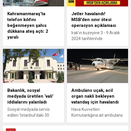
amacıyla gerçekleştirilen
program, yoğun katılımla
Kahramanmaraş’ta
Jetler havalandı!
dikkat çekti.
telefon kılıfını
MSB’den sınır ötesi
Kahramanmaraş
beğenmeyen şahıs
operasyon açıklaması
Büyükşehir Belediyesi,
dükkana ateş açtı: 2
gençlerin eğitimine yönelik
Irak’ın kuzeyine 3 - 9 Aralık
yaralı
desteklerine bir yenisini
2024 tarihlerinde
daha ekleyerek, Necip...
Kahramanmaraş'ta bir
düzenlenen hava
telefon dükkanında,
harekâtları sonucunda
beğenmediği kılıflar
Hakurk, Gara ve Metina
nedeniyle sinirlenen bir
bölgelerinde 9 PKK'lı
şahıs iş yerine pompalı
teröristin etkisiz hâle
tüfekle ateş açtı. Olayda 2
getirildiği belirlendi.
kişi hafif yaralandı, şüpheli
polisler tarafından
Bakanlık, sosyal
Ambulans uçak, acil
yakalandı.
medyada üretilen ‘vali’
organ nakli bekleyen
iddialarını yalanladı
vatandaş için havalandı
Sosyal medyada servis
Hava Kuvvetleri
edilen 'İstanbul'daki 30
Komutanlığına ait ambulans
ilçeye kaymakam yerine vali
uçakla acil organ nakli
atanacağı' yönündeki
bekleyen bir vatandaş için