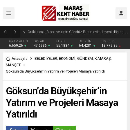
Geleneksel Ağustos Fuarı’nda Madrigal Coşkusu
GRAM ALTIN
DOLAR
EURO
STERLİN
BIST 100
6.659,26
47,6936
55,1834
64,4281
13.779,39
Anasayfa
BELEDİYELER
,
EKONOMİ
,
GÜNDEM
,
K.MARAŞ
,
MANŞET
Göksun’da Büyükşehir’in Yatırım ve Projeleri Masaya Yatırıldı
Göksun’da Büyükşehir’in
Yatırım ve Projeleri Masaya
Yatırıldı