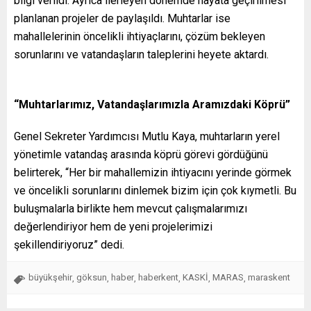
bilgi verildi. Ayrıca ilerleyen dönemde hayata geçirilmesi
planlanan projeler de paylaşıldı. Muhtarlar ise
mahallelerinin öncelikli ihtiyaçlarını, çözüm bekleyen
sorunlarını ve vatandaşların taleplerini heyete aktardı.
“Muhtarlarımız, Vatandaşlarımızla Aramızdaki Köprü”
Genel Sekreter Yardımcısı Mutlu Kaya, muhtarların yerel
yönetimle vatandaş arasında köprü görevi gördüğünü
belirterek, “Her bir mahallemizin ihtiyacını yerinde görmek
ve öncelikli sorunlarını dinlemek bizim için çok kıymetli. Bu
buluşmalarla birlikte hem mevcut çalışmalarımızı
değerlendiriyor hem de yeni projelerimizi
şekillendiriyoruz” dedi.
büyükşehir
göksun
haber
haberkent
KASKİ
MARAS
maraskent
,
,
,
,
,
,