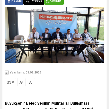
Paylaş
Tweetle
Gönder
Yayınlama: 01.09.2025
A
A
+
-
0
Büyükşehir Belediyesinin Muhtarlar Buluşması