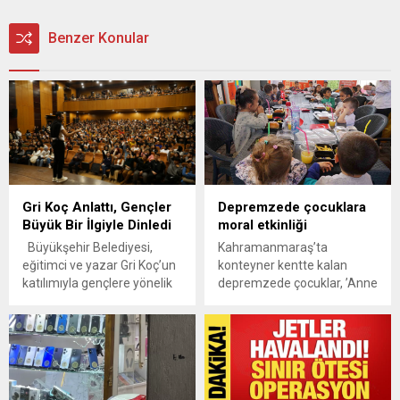
Benzer Konular
Gri Koç Anlattı, Gençler
Depremzede çocuklara
Büyük Bir İlgiyle Dinledi
moral etkinliği
Büyükşehir Belediyesi,
Kahramanmaraş’ta
eğitimci ve yazar Gri Koç’un
konteyner kentte kalan
katılımıyla gençlere yönelik
depremzede çocuklar, ’Anne
çok değerli ve faydalı bir
Çocuk’ etkinliğinde bir araya
eğitim semineri düzenledi.
geldi.
Gençlerin sınav
dönemindeki stresini
azaltmak ve başarıya giden
yolda rehberlik etmek