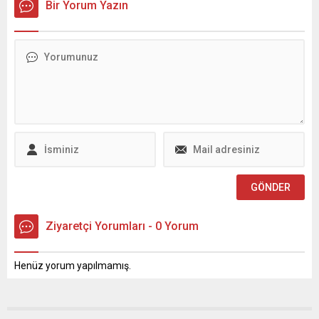
iddialara İçişleri
Bir Yorum Yazın
Ordu'dan Erzincan'a
Bakanlığı'ndan açıklama
karaciğer grefti ulaştırıldı.
geldi. Bakanlık, söz konusu
MSB, konuyla ilgili açıklama
haberlerin gerçeği
yayınladı.
yansıtmadığını belirtti.
Ziyaretçi Yorumları - 0 Yorum
Henüz yorum yapılmamış.