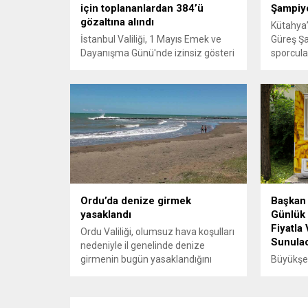
için toplananlardan 384’ü
Şampiyo
gözaltına alındı
Kütahya
İstanbul Valiliği, 1 Mayıs Emek ve
Güreş Ş
Dayanışma Günü'nde izinsiz gösteri
sporcula
için toplananlardan 384'ünün
ikincisi
gözaltına alındığını açıkladı.
kazandı.
Zade ise
bronz ma
Sporcula
antrenörl
başarılar
Ordu’da denize girmek
Başkan 
yasaklandı
Günlük
Fiyatla
Ordu Valiliği, olumsuz hava koşulları
Sunula
nedeniyle il genelinde denize
girmenin bugün yasaklandığını
Büyükşe
duyurdu.
ayında g
mamulü ş
satış no