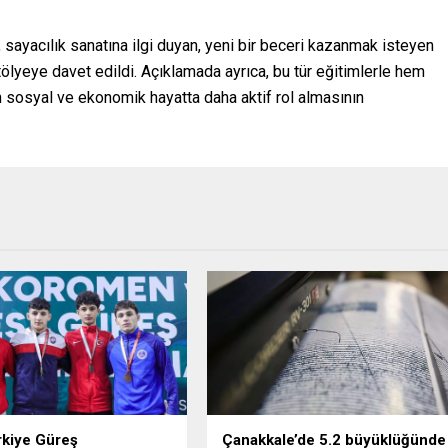
sayacılık sanatına ilgi duyan, yeni bir beceri kazanmak isteyen
ölyeye davet edildi. Açıklamada ayrıca, bu tür eğitimlerle hem
n sosyal ve ekonomik hayatta daha aktif rol almasının
rkiye Güreş
Çanakkale’de 5.2 büyüklüğünde