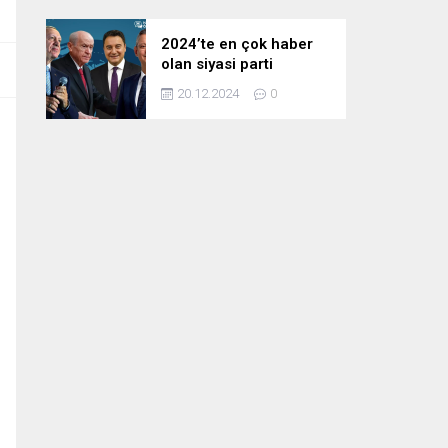
2024’te en çok haber
olan siyasi parti
liderleri! Zirvedeki isim
20.12.2024
0
fark attı