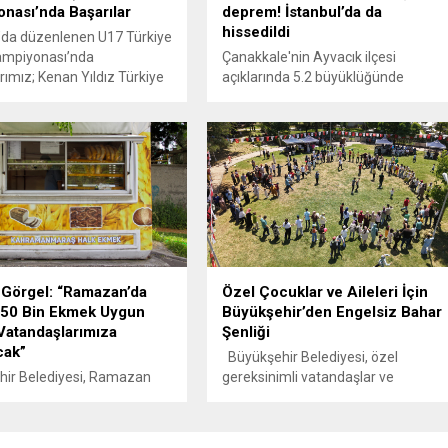
nası’nda Başarılar
deprem! İstanbul’da da
hissedildi
’da düzenlenen U17 Türkiye
ampiyonası’nda
Çanakkale'nin Ayvacık ilçesi
rımız; Kenan Yıldız Türkiye
açıklarında 5.2 büyüklüğünde
 olarak gümüş madalya
deprem meydana geldi. Deprem,
 Muhsin Kıvrak ve İbrahim
İstanbul'da da hissedildi.
 Türkiye üçüncüsü olarak
dalya elde etti.
rımızı ve emeği geçen
erimizi tebrik ediyor,
ının devamını diliyoruz.
Görgel: “Ramazan’da
Özel Çocuklar ve Aileleri İçin
 50 Bin Ekmek Uygun
Büyükşehir’den Engelsiz Bahar
 Vatandaşlarımıza
Şenliği
cak”
Büyükşehir Belediyesi, özel
hir Belediyesi, Ramazan
gereksinimli vatandaşlar ve
ünlük 50 bin ekmek ve unlu
ailelerine yönelik “Engelsiz Bahar
ehir genelindeki 95 farklı
Şenliği” düzenledi. Yaklaşık 2 bin
ktasından vatandaşlara
kişinin katılımıyla Atatürk Parkı’nda