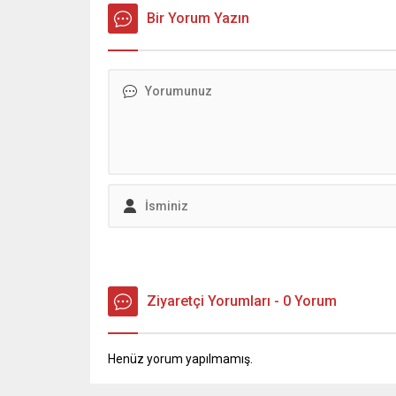
ulaştırac
Bir Yorum Yazın
yapılaca
saatleri
büfelerd
Kahrama
Belediye
vatandaş
ekonomik
ulaşabil
Ziyaretçi Yorumları - 0 Yorum
Henüz yorum yapılmamış.