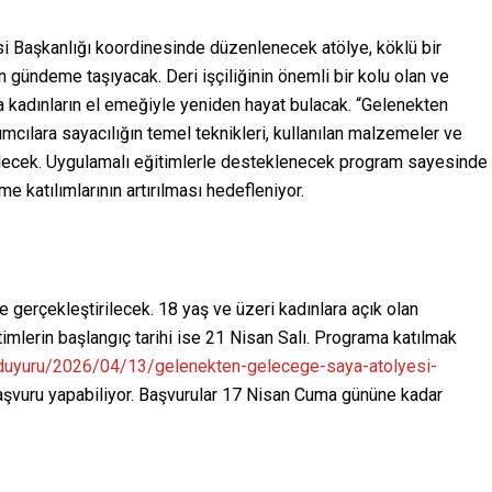
i Başkanlığı koordinesinde düzenlenecek atölye, köklü bir
gündeme taşıyacak. Deri işçiliğinin önemli bir kolu olan ve
a kadınların el emeğiyle yeniden hayat bulacak. “Gelenekten
mcılara sayacılığın temel teknikleri, kullanılan malzemeler ve
rilecek. Uygulamalı eğitimlerle desteklenecek program sayesinde
ime katılımlarının artırılması hedefleniyor.
e gerçekleştirilecek. 18 yaş ve üzeri kadınlara açık olan
mlerin başlangıç tarihi ise 21 Nisan Salı. Programa katılmak
r/duyuru/2026/04/13/gelenekten-gelecege-saya-atolyesi-
aşvuru yapabiliyor. Başvurular 17 Nisan Cuma gününe kadar