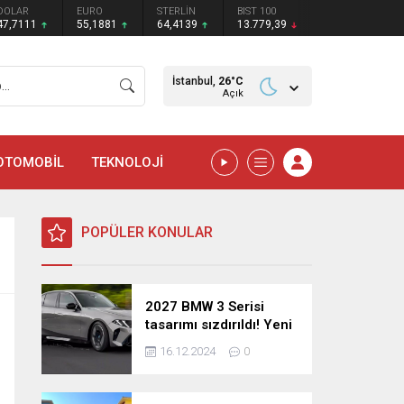
DOLAR
EURO
STERLİN
BIST 100
47,7111
55,1881
64,4139
13.779,39
İstanbul,
26
°C
Açık
OTOMOBİL
TEKNOLOJİ
POPÜLER KONULAR
2027 BMW 3 Serisi
tasarımı sızdırıldı! Yeni
nesil sedan’dan
16.12.2024
0
şaşırtıcı yenilikler!