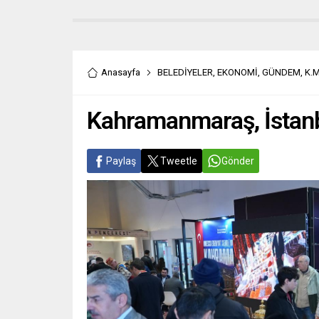
Anasayfa
BELEDİYELER
,
EKONOMİ
,
GÜNDEM
,
K.
Kahramanmaraş, İstanb
Paylaş
Tweetle
Gönder