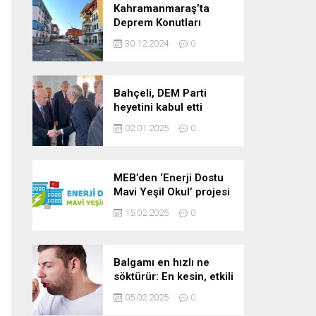
Kahramanmaraş’ta
Deprem Konutları
2025’te Teslim Edilecek
30.12.2024
0
Bahçeli, DEM Parti
heyetini kabul etti
02.01.2025
0
MEB’den ‘Enerji Dostu
Mavi Yeşil Okul’ projesi
15.02.2025
0
Balgamı en hızlı ne
söktürür: En kesin, etkili
ve çabuk balgam
05.02.2025
0
söktürücü kür!