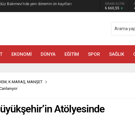
GRAM ALTIN
a Madrigal Coşkusu
6.660,55
T
EKONOMİ
DÜNYA
EĞİTİM
SPOR
SAĞLIK
DEM
,
K.MARAŞ
,
MANŞET
Canlanıyor
Büyükşehir’in Atölyesinde