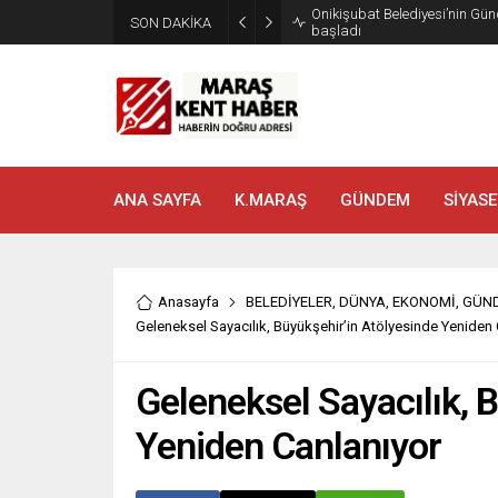
SON DAKİKA
Geleneksel Ağustos Fuarı’nd
ANA SAYFA
K.MARAŞ
GÜNDEM
SİYASE
Anasayfa
BELEDİYELER
,
DÜNYA
,
EKONOMİ
,
GÜN
Geleneksel Sayacılık, Büyükşehir’in Atölyesinde Yeniden 
Geleneksel Sayacılık, 
Yeniden Canlanıyor