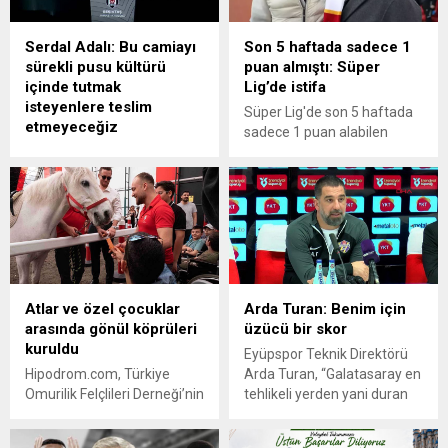
Serdal Adalı: Bu camiayı
Son 5 haftada sadece 1
sürekli pusu kültürü
puan almıştı: Süper
içinde tutmak
Lig’de istifa
isteyenlere teslim
Süper Lig'de son 5 haftada
etmeyeceğiz
sadece 1 puan alabilen
Beşiktaş’ta mevcut başkan
Sivasspor'da, tecrübeli
ve başkan adayı Serdal
teknik direktör Bülent Uygun
Adalı, “Çok iyi biliyorlar ki
istifa etti. Sivasspor'un kötü
Beşiktaş'ın iyi olması, doğru
gidişatı ve peş peşe gelen
bir yola girmesi ve eski
puan kayıpları sonrasında
günlerine geri dönmesi
Uygun'un yönetimle
onların geri dönüş yollarını
görüşerek istifa kararı aldığı
kapatacak. Biz o yolu, bu
öğrenildi.
Atlar ve özel çocuklar
Arda Turan: Benim için
zihniyettekilere tamamen
arasında gönül köprüleri
üzücü bir skor
kapatacağız. Bu camiayı
kuruldu
sürekli pusu kültürü içinde
Eyüpspor Teknik Direktörü
tutmak isteyenlere teslim
Hipodrom.com, Türkiye
Arda Turan, “Galatasaray en
etmeyeceğiz” dedi.
Omurilik Felçlileri Derneği’nin
tehlikeli yerden yani duran
destekleriyle sponsorluğunu
toptan çok iyi ortalar
üstlendiği Atla Terapi
yapıyor” dedi.