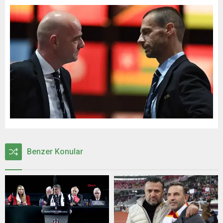
Benzer Konular