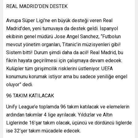
REAL MADRID’DEN DESTEK
Avrupa Süper Ligi’ne en büyük desteği veren Real
Madrid’den, yeni turnuvaya da destek geldi. İspanyol
ekibinin genel müdürü Jose Angel Sanchez, “Futbolun
mevcut yönetim organları, Titanic’in müzisyenleri gibi!
Sistem bitti! Durum şimdi daha da acil! Real Madrid, bu
fikrin hayata geçirilmesi için çalışmaya devam edecek.
Kulüpler tüm girişimcilik risklerini üstleniyor. UEFA
konumunu korumak istiyor ama bu sadece yeniliğe engel
oluyor” dedi.
96 TAKIM KATILACAK
Unify League’e toplamda 96 takım katılacak ve elemelerin
ardından takımlar 4 lige ayrılacak. Yıldızlar ve Altın
Liglerinde 16’şar takım olacak, üçüncü ve dördüncü liglerde
ise 32’şer takım mücadele edecek.