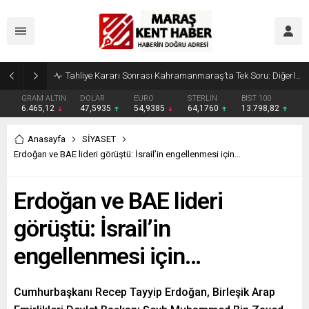
Tahliye Kararı Sonrası Kahramanmaraş’ta Tek Soru: Diğerleri neden İçeride?
GRAM ALTIN
DOLAR
EURO
STERLİN
BIST 100
6.465,12
47,5935
54,9385
64,1760
13.798,82
Anasayfa
SİYASET
Erdoğan ve BAE lideri görüştü: İsrail’in engellenmesi için…
Erdoğan ve BAE lideri
görüştü: İsrail’in
engellenmesi için…
Cumhurbaşkanı Recep Tayyip Erdoğan, Birleşik Arap