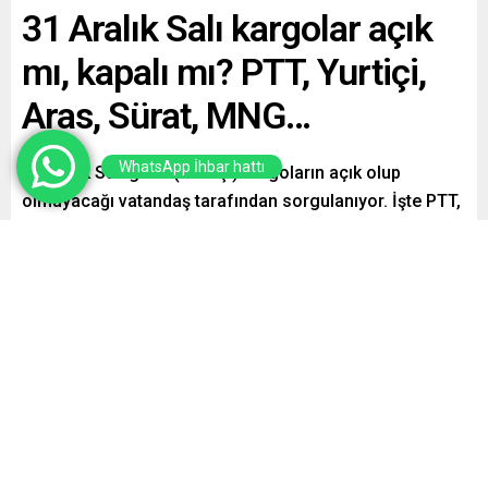
31 Aralık Salı kargolar açık
mı, kapalı mı? PTT, Yurtiçi,
Aras, Sürat, MNG…
WhatsApp İhbar hattı
31 Aralık Salı günü (Yılbaşı) kargoların açık olup
olmayacağı vatandaş tarafından sorgulanıyor. İşte PTT,
Yurtiçi, Aras, Sürat, MNG Kargo yılbaşı çalışma
tarifeleri…
Paylaş
Tweetle
Gönder