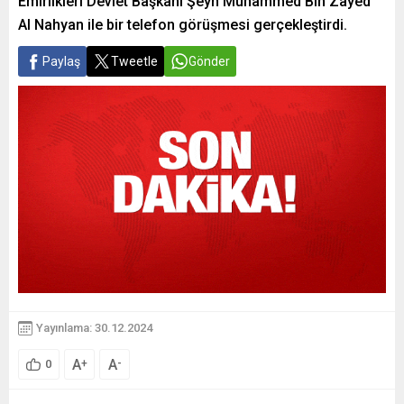
Emirlikleri Devlet Başkanı Şeyh Muhammed Bin Zayed
Al Nahyan ile bir telefon görüşmesi gerçekleştirdi.
Paylaş
Tweetle
Gönder
Yayınlama: 30.12.2024
A
A
+
-
0