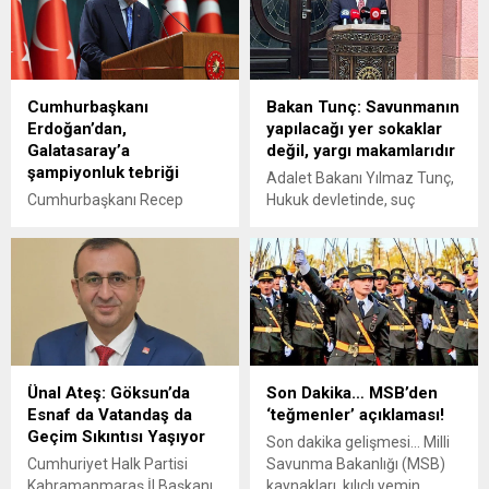
Cumhurbaşkanı
Bakan Tunç: Savunmanın
Erdoğan’dan,
yapılacağı yer sokaklar
Galatasaray’a
değil, yargı makamlarıdır
şampiyonluk tebriği
Adalet Bakanı Yılmaz Tunç,
Cumhurbaşkanı Recep
Hukuk devletinde, suç
Tayyip Erdoğan, Süper Lig
işlendiğine dair bir iddia
şampiyonu olan
varsa savunmanın
Galatasaray'ı sosyal medya
yapılacağı yer sokaklar değil,
hesabından yaptığı paylaşım
yargı makamlarıdır. Suç
ile tebrik etti.
işlendiğine dair bir delil varsa
bununla ilgili gerekli
soruşturma yetkili yargı
makamlarınca yapılır. Yargı
Ünal Ateş: Göksun’da
Son Dakika… MSB’den
huzurunda hesap vermek
Esnaf da Vatandaş da
‘teğmenler’ açıklaması!
ve savunma yapmak herkes
Geçim Sıkıntısı Yaşıyor
için bir haktır, aynı zamanda
Son dakika gelişmesi... Milli
bir zorunluluktur dedi.
Cumhuriyet Halk Partisi
Savunma Bakanlığı (MSB)
Kahramanmaraş İl Başkanı
kaynakları, kılıçlı yemin