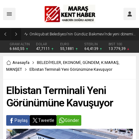
Geleneksel Ağustos Fuarı’nda Madrigal Coşkusu
GRAM ALTIN
DOLAR
EURO
STERLİN
BIST 100
6.660,55
47,7111
55,1881
64,4139
13.779,39
Anasayfa
BELEDİYELER
,
EKONOMİ
,
GÜNDEM
,
K.MARAŞ
,
MANŞET
Elbistan Terminali Yeni Görünümüne Kavuşuyor
Elbistan Terminali Yeni
Görünümüne Kavuşuyor
Paylaş
Tweetle
Gönder