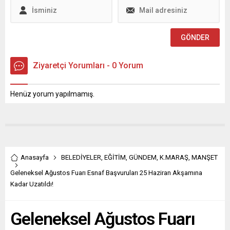
ilçesinde derin yaralar
açtığını vurgulayarak,
hayatını kaybeden tüm
deprem şehitlerini rahmetle
andı. Akpınar, “Bu büyük
felakette kaybettiğimiz
Ziyaretçi Yorumları - 0 Yorum
tüm...
Henüz yorum yapılmamış.
Anasayfa
BELEDİYELER
,
EĞİTİM
,
GÜNDEM
,
K.MARAŞ
,
MANŞET
Geleneksel Ağustos Fuarı Esnaf Başvuruları 25 Haziran Akşamına
Kadar Uzatıldı!
Geleneksel Ağustos Fuarı