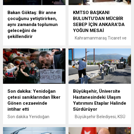
Bakan Göktaş: Bir anne
KMTSO BAŞKANI
çocuğunu yetiştirirken,
BULUNTU’DAN MÜCBİR
aynı zamanda toplumun
SEBEP İÇİN ANKARA’DA
geleceğini de
YOĞUN MESAİ
şekillendirir
Kahramanmaraş Ticaret ve
Esenler Belediyesi'nin
Sanayi Odası (KMTSO)
düzenlediği 5. Geleneksel
Yönetim Kurulu Başkanı
Uluslararası Ninni
Mustafa Buluntu, deprem
Festivali'ne katılan Aile ve
bölgesinde iş dünyasının
Sosyal Politikalar Bakanı
karşı karşıya olduğu
Mahinur Özdemir Göktaş,
zorlukları çözmek amacıyla
Bir anne çocuğunu
Ankara’da önemli
yetiştirirken, aynı zamanda
temaslarda bulundu.
Son dakika: Yenidoğan
Büyükşehir, Üniversite
bir toplumun geleceğini de
Başkan Buluntu, bu
çetesi sanıklarından İlker
Hastanesindeki Ulaşım
şekillendirir. Kucağında ninni
temaslarında özellikle
Gönen cezaevinde
Yatırımını Etaplar Halinde
söylerken büyüttüğü her
mücbir sebep halinin
intihar etti
Sürdürüyor
çocuğu annenin kalbinde
uzatılması talebini gündeme
taşıdığı umudun bir
getirdi. Bölgenin kalkınması
Son dakika Yenidoğan
Büyükşehir Belediyesi, KSÜ
yansımasıdır. Bu festival de
ve ekonomik refahı için
çetesi haberlerine göre, İlker
Hastanesine ulaşım
aslında annelerin
çalışmalarına hız kesmeden
Gönen cezaevinde intihar
sağlayan arterlerde ve
yüreğinden kopup gelen o
devam eden KMTSO...