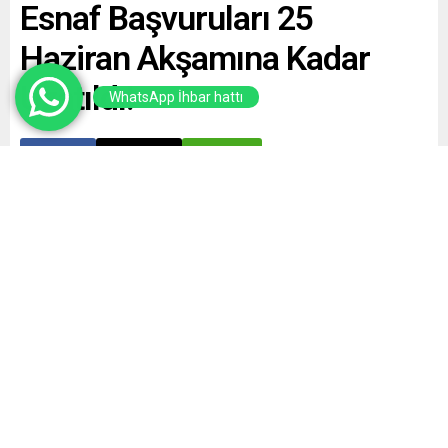
Esnaf Başvuruları 25
Haziran Akşamına Kadar
Uzatıldı!
WhatsApp İhbar hattı
Paylaş
Tweetle
Gönder