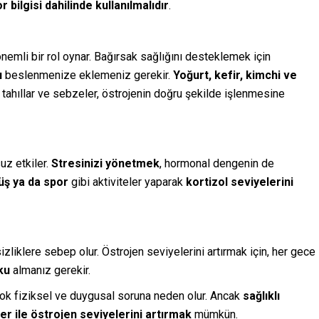
r bilgisi dahilinde kullanılmalıdır
.
emli bir rol oynar. Bağırsak sağlığını desteklemek için
ı
beslenmenize eklemeniz gerekir.
Yoğurt, kefir, kimchi ve
 tahıllar ve sebzeler, östrojenin doğru şekilde işlenmesine
uz etkiler.
Stresinizi yönetmek
, hormonal dengenin de
üş ya da spor
gibi aktiviteler yaparak
kortizol seviyelerini
zliklere sebep olur. Östrojen seviyelerini artırmak için, her gece
yku
almanız gerekir.
çok fiziksel ve duygusal soruna neden olur. Ancak
sağlıklı
r ile östrojen seviyelerini artırmak
mümkün.