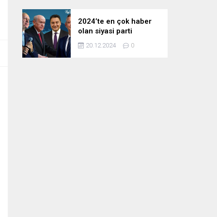
2024’te en çok haber
olan siyasi parti
liderleri! Zirvedeki isim
20.12.2024
0
fark attı