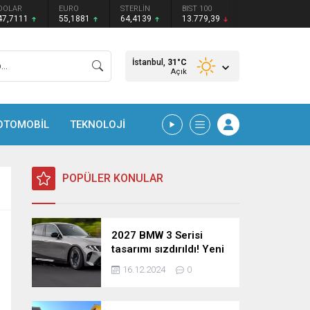
DOLAR
EURO
STERLİN
BIST 100
47,7111
55,1881
64,4139
13.779,39
İstanbul,
31
°C
Açık
OTOMOBİL
TEKNOLOJİ
POPÜLER KONULAR
2027 BMW 3 Serisi
tasarımı sızdırıldı! Yeni
nesil sedan’dan
16.12.2024
0
şaşırtıcı yenilikler!