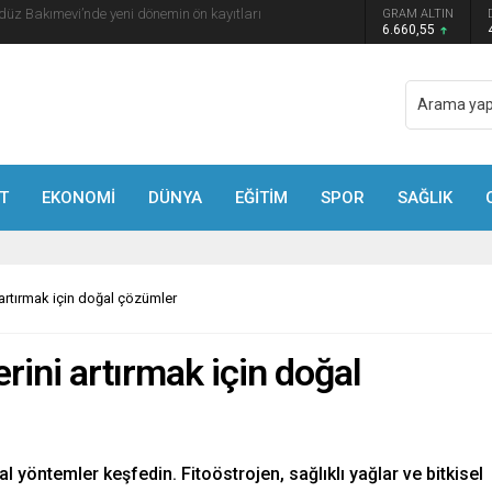
GRAM ALTIN
a Madrigal Coşkusu
6.660,55
T
EKONOMİ
DÜNYA
EĞİTİM
SPOR
SAĞLIK
 artırmak için doğal çözümler
rini artırmak için doğal
l yöntemler keşfedin. Fitoöstrojen, sağlıklı yağlar ve bitkisel