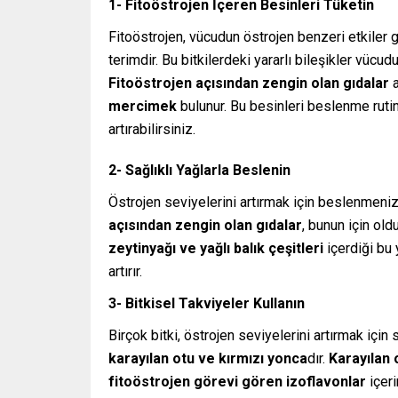
1- Fitoöstrojen İçeren Besinleri Tüketin
Fitoöstrojen, vücudun östrojen benzeri etkiler g
terimdir. Bu bitkilerdeki yararlı bileşikler vücud
Fitoöstrojen açısından zengin olan gıdalar
a
mercimek
bulunur. Bu besinleri beslenme rutin
artırabilirsiniz.
2- Sağlıklı Yağlarla Beslenin
Östrojen seviyelerini artırmak için beslenmeniz
açısından zengin olan gıdalar
, bunun için old
zeytinyağı ve yağlı balık çeşitleri
içerdiği bu 
artırır.
3- Bitkisel Takviyeler Kullanın
Birçok bitki, östrojen seviyelerini artırmak için s
karayılan otu ve kırmızı yonca
dır.
Karayılan 
fitoöstrojen görevi gören izoflavonlar
içeri