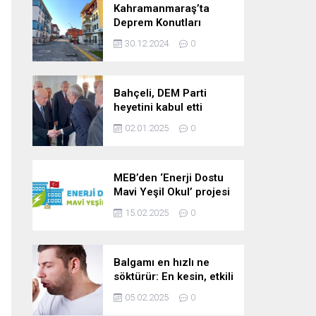
Kahramanmaraş’ta
Deprem Konutları
2025’te Teslim Edilecek
30.12.2024
0
Bahçeli, DEM Parti
heyetini kabul etti
02.01.2025
0
MEB’den ‘Enerji Dostu
Mavi Yeşil Okul’ projesi
15.02.2025
0
Balgamı en hızlı ne
söktürür: En kesin, etkili
ve çabuk balgam
05.02.2025
0
söktürücü kür!