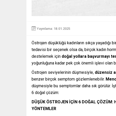
Yayınlama: 18.01.2025
Östrojen düşüklüğü kadınların sıkça yaşadığı bir
tedavisi bir seçenek olsa da, birçok kadın hor
destelemek için
doğal yollara başvurmayı te
yoğunluğuna kadar pek çok önemli işlevi olan b
Östrojen seviyelerinin düşmesiyle,
düzensiz ad
benzer birçok semptom gözlemlenebilir.
Meno
düşmesiyle bu semptomlar daha sık görülür. İşt
6 doğal çözüm:
DÜŞÜK ÖSTROJEN İÇİN 6 DOĞAL ÇÖZÜM: 
YÖNTEMLER