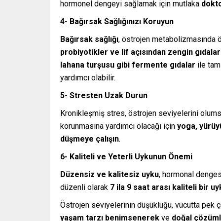
hormonel dengeyi sağlamak için mutlaka
dokto
4- Bağırsak Sağlığınızı Koruyun
Bağırsak sağlığı
, östrojen metabolizmasında ön
probiyotikler ve lif açısından zengin gıdalar
lahana turşusu gibi fermente gıdalar
ile tam
yardımcı olabilir.
5- Stresten Uzak Durun
Kronikleşmiş stres, östrojen seviyelerini olums
korunmasına yardımcı olacağı için
yoga, yürüy
düşmeye çalışın
.
6- Kaliteli ve Yeterli Uykunun Önemi
Düzensiz ve kalitesiz uyku
, hormonal dengesi
düzenli olarak
7 ila 9 saat arası kaliteli bir u
Östrojen seviyelerinin düşüklüğü, vücutta pek 
yaşam tarzı benimsenerek
ve
doğal çözümle