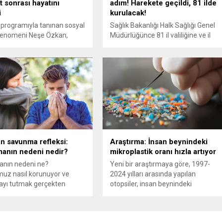
t sonrası hayatını
adım! Harekete geçildi, 81 ilde
i
kurulacak!
i programıyla tanınan sosyal
Sağlık Bakanlığı Halk Sağlığı Genel
enomeni Neşe Özkan,
Müdürlüğünce 81 il valiliğine ve il
i estetik operasyon sonrası
sağlık müdürlüklerine "Halk Sağlığı
kaybetti. Özkan'ın karın
Acil Müdahale Ekipleri" kurulmasına
e meme küçültme
ilişkin yazı gönderildi.
ı sırasında kalbinin durduğu
 savunma refleksi:
Araştırma: İnsan beynindeki
anın nedeni nedir?
mikroplastik oranı hızla artıyor
anın nedeni ne?
Yeni bir araştırmaya göre, 1997-
uz nasıl korunuyor ve
2024 yılları arasında yapılan
ayı tutmak gerçekten
otopsiler, insan beynindeki
ı?
mikroplastik seviyelerinin hızla
arttığını gösteriyor.