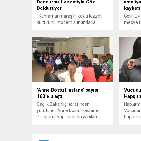
Dondurma Lezzetiyle Göz
ameliya
Dolduruyor
kaybett
Kahramanmaraş’ın köklü lezzet
Gelin Ev
kültürünü modern sunumlarla
medya f
buluşturan AKDO Tatlı & Dondurma,
geçirdiğ
birbirinden özel tatlı ve dondurma
hayatını 
çeşitleriyle vatandaşların yoğun
germe v
ilgisini görüyor. Geleneksel Maraş
ameliyat
lezzetlerini kalite ve hijyen
belirtildi.
anlayışıyla sunan işletme, hem şehir
halkının hem de şehir dışından
gelen misafirlerin uğrak noktaları
arasında yer alıyor. Özellikle
Maraş’ın dünyaca ünlü
‘Anne Dostu Hastane’ sayısı
Vücudun
dondurmasını...
163’e ulaştı
Hapşırm
Sağlık Bakanlığı tarafından
Hapşırm
yürütülen 'Anne Dostu Hastane
Vücudum
Programı' kapsamında yapılan
hapşırm
değerlendirmelerde, Mamak Devlet
zararlı m
Hastanesi 'Anne Dostu Hastane'
ünvanı almaya hak kazandı. Türkiye