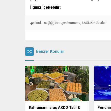
İlginizi çekebilir;
kadın sağlığı
östrojen hormonu
SAĞLIK Haberleri
,
,
Benzer Konular
Kahramanmaraş AKDO Tatlı &
Fenome