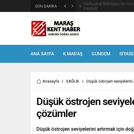
SON DAKİKA
Geleneksel Ağustos Fuarı’nd
ANA SAYFA
K.MARAŞ
GÜNDEM
SİYASE
Anasayfa
SAĞLIK
Düşük östrojen seviyelerini
Düşük östrojen seviyele
çözümler
Düşük östrojen seviyelerini artırmak için doğa