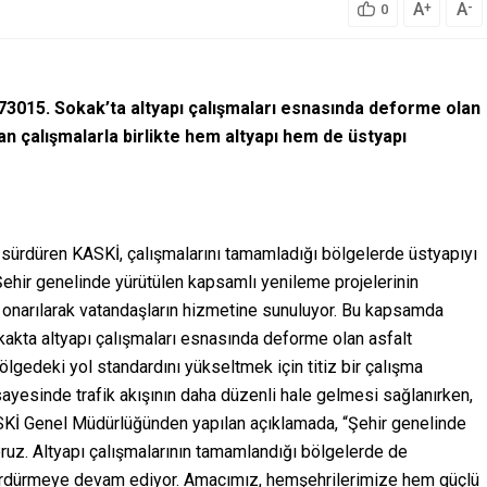
A
A
+
-
0
73015. Sokak’ta altyapı çalışmaları esnasında deforme olan
lan çalışmalarla birlikte hem altyapı hem de üstyapı
z sürdüren KASKİ, çalışmalarını tamamladığı bölgelerde üstyapıyı
ehir genelinde yürütülen kapsamlı yenileme projelerinin
de onarılarak vatandaşların hizmetine sunuluyor. Bu kapsamda
akta altyapı çalışmaları esnasında deforme olan asfalt
 bölgedeki yol standardını yükseltmek için titiz bir çalışma
 sayesinde trafik akışının daha düzenli hale gelmesi sağlanırken,
KASKİ Genel Müdürlüğünden yapılan açıklamada, “Şehir genelinde
yoruz. Altyapı çalışmalarının tamamlandığı bölgelerde de
e sürdürmeye devam ediyor. Amacımız, hemşehrilerimize hem güçlü