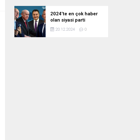
2024’te en çok haber
olan siyasi parti
liderleri! Zirvedeki isim
20.12.2024
0
fark attı