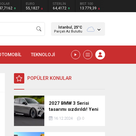
DOLAR
EURO
STERLİN
BIST 100
47,7162
55,1827
64,4172
13.779,39
İstanbul,
25
°C
Parçalı Az Bulutlu
OTOMOBİL
TEKNOLOJİ
POPÜLER KONULAR
2027 BMW 3 Serisi
tasarımı sızdırıldı! Yeni
nesil sedan’dan
16.12.2024
0
şaşırtıcı yenilikler!