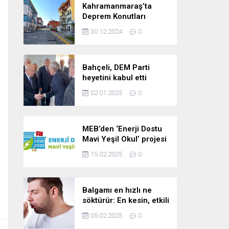
Kahramanmaraş’ta
Deprem Konutları
2025’te Teslim Edilecek
30.12.2024
0
Bahçeli, DEM Parti
heyetini kabul etti
02.01.2025
0
MEB’den ‘Enerji Dostu
Mavi Yeşil Okul’ projesi
15.02.2025
0
Balgamı en hızlı ne
söktürür: En kesin, etkili
ve çabuk balgam
05.02.2025
0
söktürücü kür!