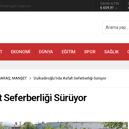
GRAM ALTIN
a Madrigal Coşkusu
6.659,91
T
EKONOMİ
DÜNYA
EĞİTİM
SPOR
SAĞLIK
MARAŞ
,
MANŞET
Dulkadiroğlu’nda Asfalt Seferberliği Sürüyor
t Seferberliği Sürüyor