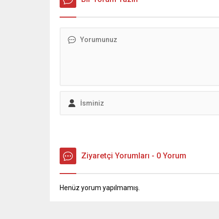
konuşmacı olarak katıldı. Yoğun ilgi
gören program, İstanbul Tıp
Fakültesi Tevfik Sağlam Amfisi’nde
gerçekleştirildi. “Necip Fazıl gençliği
beslemeye devam ediyor”
Programda konuşan...
Ziyaretçi Yorumları - 0 Yorum
Henüz yorum yapılmamış.