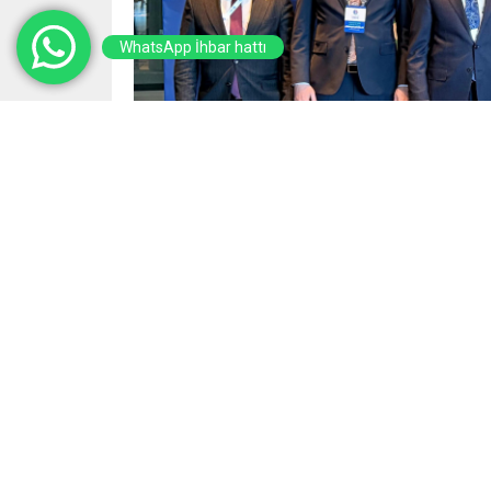
WhatsApp İhbar hattı
Yayınlama: 09.05.2026
Çevre, Şehircilik ve İklim Değişikliği Baka
Şehirler Toplantısı’na katılan Başkan Görg