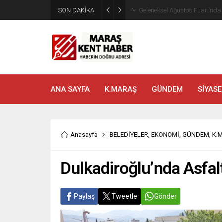
SON DAKİKA
Geleneksel Ağustos Fuarı’nd
ANA SAYFA
K.MARAŞ
GÜNDEM
SİYASE
Anasayfa
BELEDİYELER
,
EKONOMİ
,
GÜNDEM
,
K.
Dulkadiroğlu’nda Asfal
Paylaş
Tweetle
Gönder