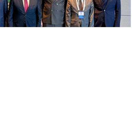
A
A
+
-
0
nı Murat Kurum başkanlığında Hatay’da düzenlenen Dirençli
el, “Cumhurbaşkanımız Sayın Recep Tayyip Erdoğan’ın