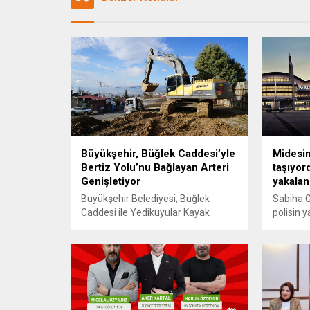
Büyükşehir, Büğlek Caddesi’yle
Midesi
Bertiz Yolu’nu Bağlayan Arteri
taşıyor
Genişletiyor
yakalan
Büyükşehir Belediyesi, Büğlek
Sabiha 
Caddesi ile Yedikuyular Kayak
polisin y
Merkezi ve Bertiz Bölgesi’ne
sonrasın
uzanan yolu birbirine bağlayan
durdurula
arterin 1 kilometrelik kısmında
üzerind
genişletme çalışmalarına başladı.
uyuştur
12 metreden 17 metreye
Hastaned
çıkarılacak arterle bölgedeki trafik
kontrolü
akışının rahatlatılması hedefleniyor.
kapsül i