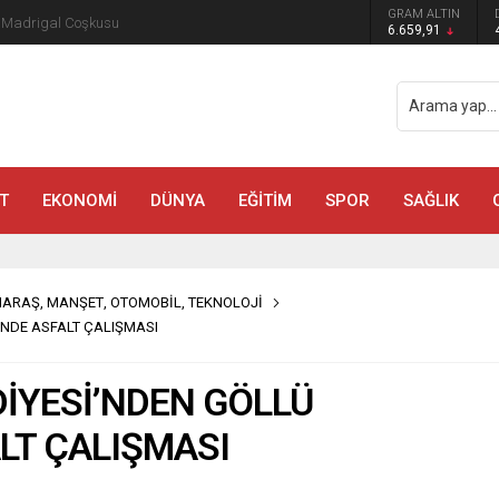
GRAM ALTIN
a Madrigal Coşkusu
6.659,91
T
EKONOMİ
DÜNYA
EĞİTİM
SPOR
SAĞLIK
MARAŞ
,
MANŞET
,
OTOMOBİL
,
TEKNOLOJİ
NDE ASFALT ÇALIŞMASI
İYESİ’NDEN GÖLLÜ
LT ÇALIŞMASI