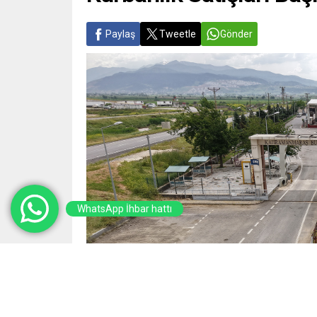
Paylaş
Tweetle
Gönder
WhatsApp İhbar hattı