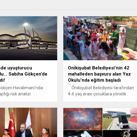
nde uyuşturucu
Onikişubat Belediyesi’nin 42
du… Sabiha Gökçen’de
mahalleden başvuru alan Yaz
dı!
Okulu’nda eğitim başladı
Gökçen Havalimanı'nda
Onikişubat Belediyesi tarafından
aptığı risk analizi
4-6 yaş arası çocuklara yönelik
da şüphelenilerek
hayata geçirilen ‘Minik Kalpler Yaz
n İran uyruklu Z.V.'nin
Okulu’nda eğitim maratonu başladı.
e yapılan aramada
Yoğun ilgi gören yaz okuluna
ucu madde bulundu.
katılacak öğrenciler, elektronik
e yapılan doktor
ortamda gerçekleştirilen şeffaf
nde ise midesinde 31
kura çekimiyle belirlenirken, Şehit
çerisinde daha fazla
Hakan Akdere Gündüz