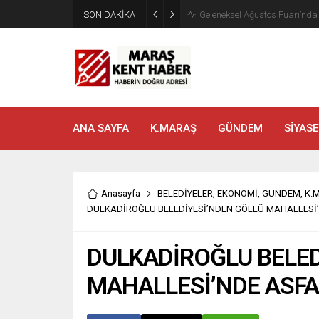
SON DAKİKA
Geleneksel Ağustos Fuarı’nd
ANA SAYFA
K.MARAŞ
GÜNDEM
SİYASE
Anasayfa
BELEDİYELER
,
EKONOMİ
,
GÜNDEM
,
K.
DULKADİROĞLU BELEDİYESİ’NDEN GÖLLÜ MAHALLESİ’
DULKADİROĞLU BELED
MAHALLESİ’NDE ASFA