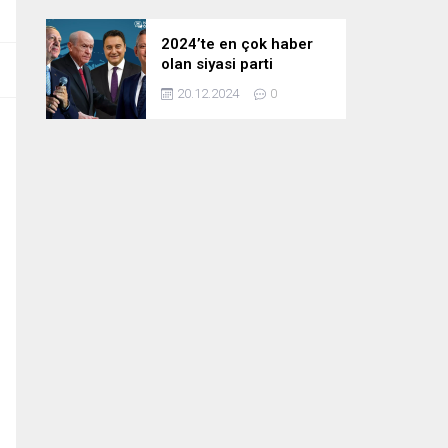
2024’te en çok haber
olan siyasi parti
liderleri! Zirvedeki isim
20.12.2024
0
fark attı