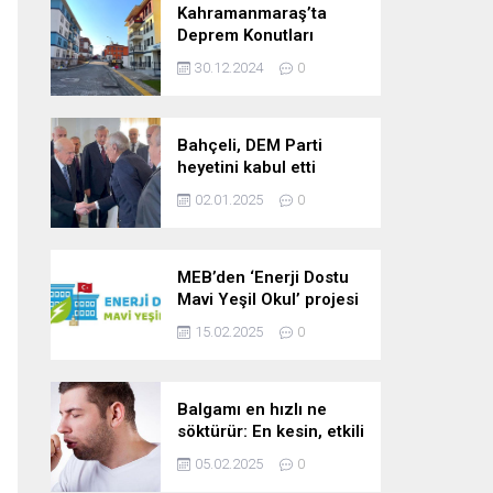
Kahramanmaraş’ta
Deprem Konutları
2025’te Teslim Edilecek
30.12.2024
0
Bahçeli, DEM Parti
heyetini kabul etti
02.01.2025
0
MEB’den ‘Enerji Dostu
Mavi Yeşil Okul’ projesi
15.02.2025
0
Balgamı en hızlı ne
söktürür: En kesin, etkili
ve çabuk balgam
05.02.2025
0
söktürücü kür!