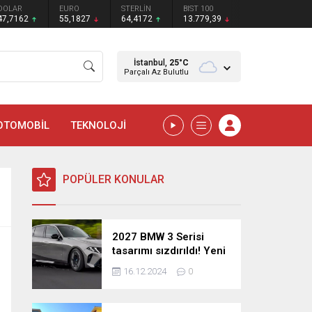
DOLAR
EURO
STERLİN
BIST 100
47,7162
55,1827
64,4172
13.779,39
İstanbul,
25
°C
Parçalı Az Bulutlu
OTOMOBİL
TEKNOLOJİ
POPÜLER KONULAR
2027 BMW 3 Serisi
tasarımı sızdırıldı! Yeni
nesil sedan’dan
16.12.2024
0
şaşırtıcı yenilikler!