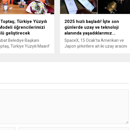
cu madde tespit edildi.
Bakımevi’nde ilk ders zili minikler
için çaldı. Beş hafta boyunca
sürecek eğitim programında...
Toptaş; Türkiye Yüzyılı
2025 hızlı başladı! İşte son
Modeli öğrencilerimizi
günlerde uzay ve teknoloji
lü geliştirecek
alanında yaşadıklarımız…
bat Belediye Başkanı
SpaceX, 15 Ocak'ta Amerikan ve
optaş, Türkiye Yüzyılı Maarif
Japon şirketlere ait iki uzay aracını
çerçevesinde düzenlenen
Ay'da araştırmalar yapmak üzere
nu Faaliyet Haftası
Falcon 9 roketiyle ABD'nin Florida
da, İsmail Kurtul İlkokulu
eyaletindeki Kennedy Uzay
ı öğrencilerini belediye
Merkezi'nden uzaya gönderdi
 ağırladı. Öğrencilerin
nı yanıtlayan Başkan Toptaş,
Yüzyılı Maarif Modeli’nin
dikkat çekti. Geçtiğimiz
 ‘Kökten Geleceğe’
yla Cumhurbaşkanı Recep
doğan’ın tanıtımını...